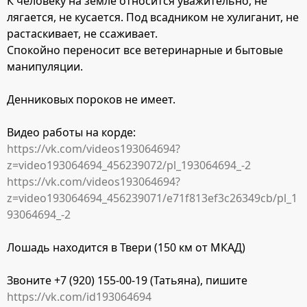
К человеку на земле относится уважительно, не
лягается, не кусается. Под всадником не хулиганит, не
растаскивает, не ссаживает.
Спокойно переносит все ветеринарные и бытовые
манипуляции.
Денниковых пороков не имеет.
Видео работы на корде:
https://vk.com/videos193064694?
z=video193064694_456239072/pl_193064694_-2
https://vk.com/videos193064694?
z=video193064694_456239071/e71f813ef3c26349cb/pl_1
93064694_-2
Лошадь находится в Твери (150 км от МКАД)
Звоните +7 (920) 155-00-19 (Татьяна), пишите
https://vk.com/id193064694