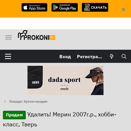
X
М
е
н
Вход
Регистрация
ю
Лошади: Куплю-продам
Удалить! Мерин 2007г.р., хобби-
Продам
класс, Тверь