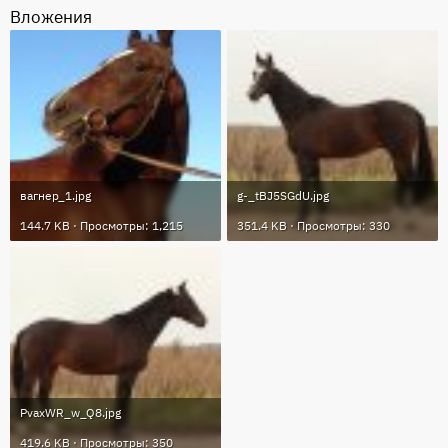
Вложения
вагнер_1.jpg
g-_tBJ5SGdU.jpg
144.7 KB · Просмотры: 1,215
351.4 KB · Просмотры: 330
PvaxWR_w_Q8.jpg
419.6 KB · Просмотры: 350