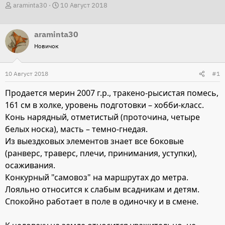
А
Д
araminta30
10 Август 2018
в
а
т
т
araminta30
о
а
Новичок
р
н
т
а
10 Август 2018
#1
е
ч
м
а
Продается мерин 2007 г.р., тракено-рысистая помесь,
ы
л
161 см в холке, уровень подготовки – хобби-класс.
а
Конь нарядный, отметистый (проточина, четыре
белых носка), масть – темно-гнедая.
Из выездковых элементов знает все боковые
(ранверс, траверс, плечи, принимания, уступки),
осаживания.
Конкурный "самовоз" на маршрутах до метра.
Лояльно относится к слабым всадникам и детям.
Спокойно работает в поле в одиночку и в смене.