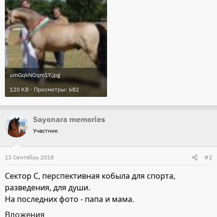
umGqkNOqm1Y.jpg
120 KB · Просмотры: 682
Sayonara memories
Участник
13 Сентябрь 2018
#2
Сектор С, перспективная кобыла для спорта,
разведения, для души.
На последних фото - папа и мама.
Вложения