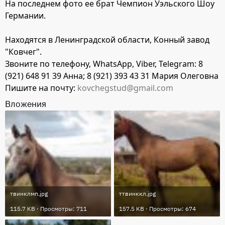
На последнем фото ее брат Чемпион Уэльского Шоу
Германии.
Находятся в Ленинградской области, Конный завод
"Ковчег".
Звоните по телефону, WhatsApp, Viber, Telegram: 8
(921) 648 91 39 Анна; 8 (921) 393 43 31 Мария Олеговна
Пишите на почту:
kovchegstud@gmail.com
Вложения
твинклмп.jpg
ттвинккл.jpg
115.7 KB · Просмотры: 711
157.5 KB · Просмотры: 674