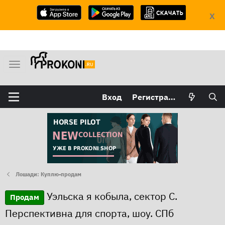
X
М
е
н
Вход
Регистрация
ю
Лошади: Куплю-продам
Уэльска я кобыла, сектор C.
Продам
Перспективна для спорта, шоу. СПб