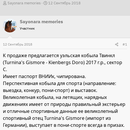
А
Д
Sayonara memories
12 Сентябрь 2018
в
а
т
т
Sayonara memories
о
а
Участник
р
н
т
а
12 Сентябрь 2018
е
ч
#1
м
а
К продаже предлагается уэльская кобыла Твинкл
ы
л
(Turnina's Gismore - Kienbergs Doro) 2017 г.р., сектор
а
С.
Имеет паспорт ВНИИк, чипирована.
Перспективная кобыла для спорта (направление:
выездка, конкур, пони-спорт) и выставок.
Великолепная кобыла, на летящих, нарядных
движениях имеет от природы правильный экстерьер
и отличные спортивные данные ее великолепный
спортивный отец Turnina's Gismore (импорт из
Германии), выступает в пони-спорте всегда в призах.