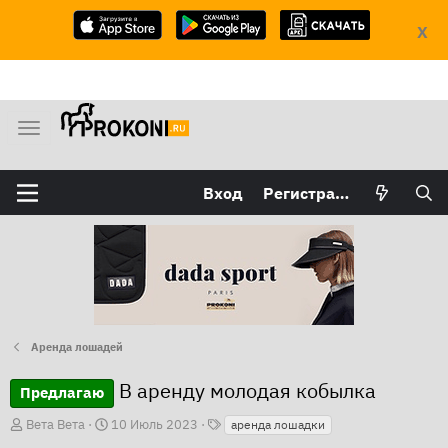
X
М
е
н
Вход
Регистрация
ю
Аренда лошадей
В аренду молодая кобылка
Предлагаю
Т
А
Д
Вета Вета
10 Июль 2023
аренда лошадки
е
в
а