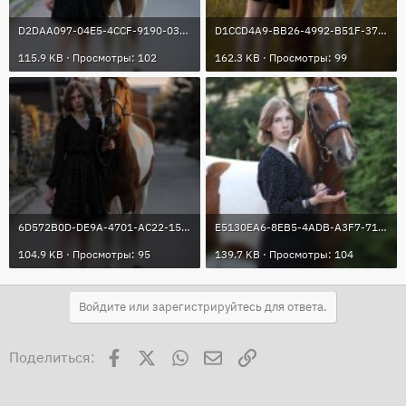
D2DAA097-04E5-4CCF-9190-0394B114B260.jpeg
D1CCD4A9-BB26-4992-B51F-375B11F3A2CB.jpeg
115.9 KB · Просмотры: 102
162.3 KB · Просмотры: 99
6D572B0D-DE9A-4701-AC22-15413FA2376D.jpeg
E5130EA6-8EB5-4ADB-A3F7-71DECAE549F3.jpeg
104.9 KB · Просмотры: 95
139.7 KB · Просмотры: 104
Войдите или зарегистрируйтесь для ответа.
Facebook
X
WhatsApp
Электронная почта
Ссылка
Поделиться: