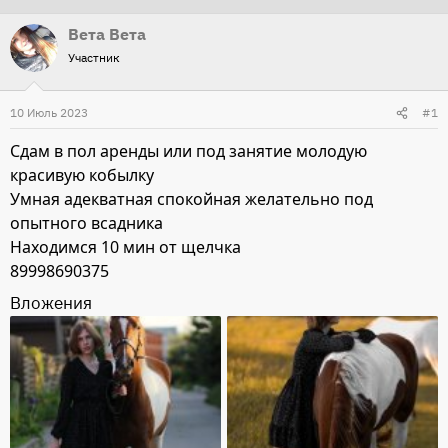
г
т
т
и
Вета Вета
о
а
Участник
р
н
т
а
10 Июль 2023
#1
е
ч
м
а
Сдам в пол аренды или под занятие молодую
ы
л
красивую кобылку
а
Умная адекватная спокойная желательно под
опытного всадника
Находимся 10 мин от щелчка
89998690375
Вложения