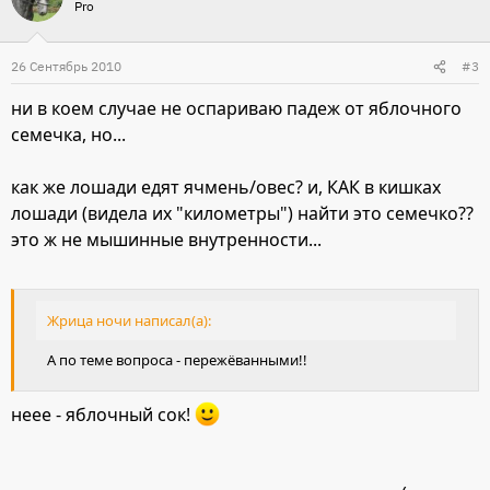
Pro
26 Сентябрь 2010
#3
ни в коем случае не оспариваю падеж от яблочного
семечка, но...
как же лошади едят ячмень/овес? и, КАК в кишках
лошади (видела их "километры") найти это семечко??
это ж не мышинные внутренности...
Жрица ночи написал(а):
А по теме вопроса - пережёванными!!
неее - яблочный сок!