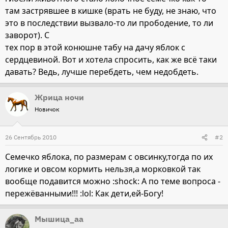
там застрявшее в кишке (врать не буду, не знаю, что
это в последствии вызвало-то ли прободение, то ли
заворот). С
тех пор в этой конюшне табу на дачу яблок с
сердцевиной. Вот и хотела спросить, как же всё таки
давать? Ведь, лучше перебдеть, чем недобдеть.
Жрица ночи
Новичок
26 Сентябрь 2010
#2
Семечко яблока, по размерам с овсинку,тогда по их
логике и овсом кормить нельзя,а морковкой так
вообще подавится можно :shock: А по теме вопроса -
пережёванными!!! :lol: Как дети,ей-Богу!
Мышица_аа