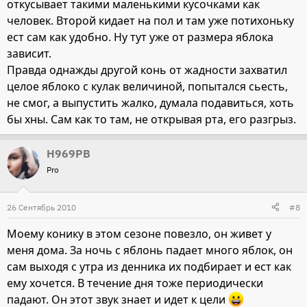
откусывает такими маленькими кусочками как
человек. Второй кидает на пол и там уже потихоньку
ест сам как удобно. Ну тут уже от размера яблока
зависит.
Правда однажды другой конь от жадности захватил
целое яблоко с кулак величиной, попытался сьесть,
не смог, а выпустить жалко, думала подавиться, хоть
бы хны. Сам как то там, не открывая рта, его разгрыз.
Н969РВ
Pro
26 Сентябрь 2010
#8
Моему конику в этом сезоне повезло, он живет у
меня дома. За ночь с яблонь падает много яблок, он
сам выходя с утра из денника их подбирает и ест как
ему хочется. В течение дня тоже периодически
падают. Он этот звук знает и идет к цели