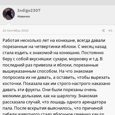
т
т
Indigo2307
о
а
Новичок
р
н
т
а
26 Сентябрь 2010
е
ч
#1
м
а
Работая несколько лет на конюшне, всегда давали
ы
л
порезанные на четвертинки яблоки. С месяц назад
а
стала ездить к знакомой на конюшню. Постоянно
беру с собой вкусняшки: сухари, морковку и т.д. В
последний раз привезла и яблоки, порезанные
вышеуказанным способом. На что знакомая
попросила их не давать, а оставить, чтобы вырезать
косточки. Показала как им строго-настрого наказано
давать эти фрукты. Они были порезаны очень
мелкими дольками, как на шарлотку. Знакомая
рассказала случай, что лошадь одного арендатора
пала. После вскрытия выяснилось, что причиной
гибели животного стало яблочное семечко как-то