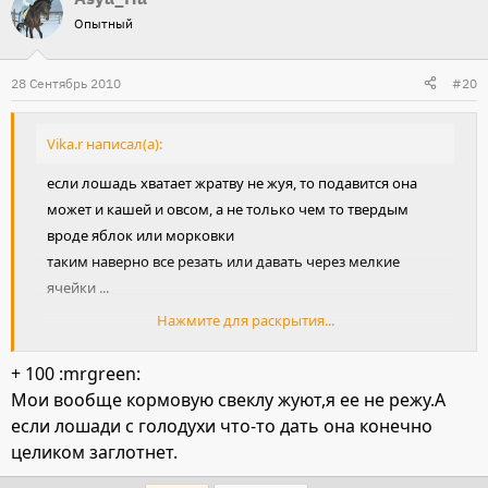
Опытный
28 Сентябрь 2010
#20
Vika.r написал(а):
если лошадь хватает жратву не жуя, то подавится она
может и кашей и овсом, а не только чем то твердым
вроде яблок или морковки
таким наверно все резать или давать через мелкие
ячейки ...
Нажмите для раскрытия...
как яблочное семечко могло вызвать закупорку или
прободение тонкого кишечника у лошади ? сравните
+ 100 :mrgreen:
овсинку и яблочное семечко что имеет более острые
Мои вообще кормовую свеклу жуют,я ее не режу.А
края ?
если лошади с голодухи что-то дать она конечно
кроме того токая кишка у лошади по диаметру 3-4см в
целиком заглотнет.
не сильно растянутом состоянии