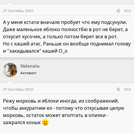
27 Сентябрь 2010
#11
А у меня кстати вначале пробует что ему подсунули.
Даже маленькое яблоко полностбю в рот не берет, а
откусит кусочек, а только потом берет все в рот.
Но с кашей атас. Раньше он вообще поднимал голову
и "закидывался" кашей О_о
Valensia
Активист
27 Сентябрь 2010
#12
Режу морковь и яблоки иногда, из соображений,
чтобы аккуратнее ел - потому что откусывая целую
морковь, остаток может втоптать в опилки -
зажрался конык