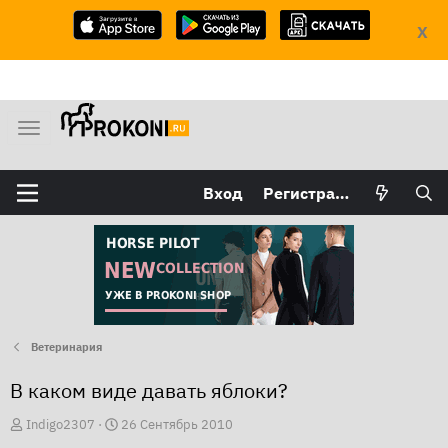
X
М
е
н
Вход
Регистрация
ю
Ветеринария
В каком виде давать яблоки?
А
Д
Indigo2307
26 Сентябрь 2010
в
а