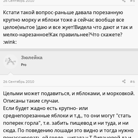
26 Сентябрь 2010
#5
Кстати такой вопрос-раньше давала порезанную
крупно морку и яблоки тоже а сейчас вообще все
целое(мытое )даю и все жует!Видела что дают и так и
мелко-нарезанное!Как правильнее?Что скажете?
:wink:
Зюлейка
Pro
26 Сентябрь 2010
#6
Целыми может подавиться, и яблоками, и морковкой.
Описаны такие случаи.
Если будет жадно есть крупно- или
среднепорезанные яблоки и т.д., то они могут "стать
поперек горла", т.е. забить пищевод и ни туда, и ни
сюда. По поведению лошади это видно и тогда нужно
помассировать ей горло - читала у Т.Ливановой да и