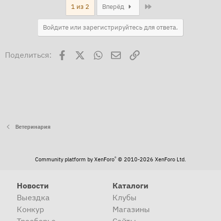
вы бы видели какие они порой колючки жрут у меня
Last
1 из 2
Вперёд
подошва шлепок в сквозных дырах от этих колючек
Войдите или зарегистрируйтесь для ответа.
Facebook
X
WhatsApp
Электронная почта
Ссылка
Поделиться:
Ветеринария
®
Community platform by XenForo
© 2010-2026 XenForo Ltd.
Новости
Каталоги
Выездка
Клубы
Конкур
Магазины