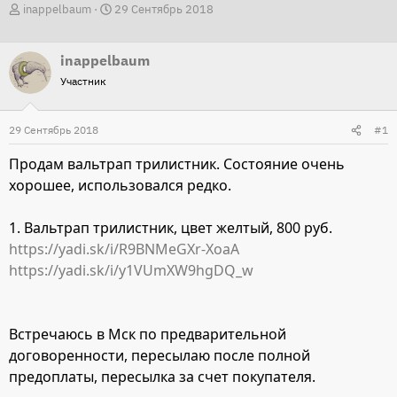
А
Д
inappelbaum
29 Сентябрь 2018
в
а
т
т
inappelbaum
о
а
Участник
р
н
т
а
29 Сентябрь 2018
#1
е
ч
м
а
Продам вальтрап трилистник. Состояние очень
ы
л
хорошее, использовался редко.
а
1. Вальтрап трилистник, цвет желтый, 800 руб.
https://yadi.sk/i/R9BNMeGXr-XoaA
https://yadi.sk/i/y1VUmXW9hgDQ_w
Встречаюсь в Мск по предварительной
договоренности, пересылаю после полной
предоплаты, пересылка за счет покупателя.