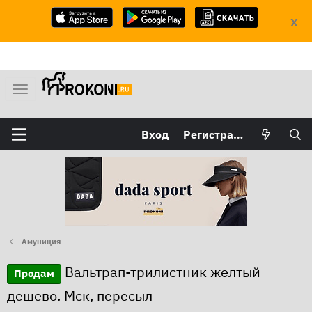
X
М
е
н
Вход
Регистрация
ю
Амуниция
Вальтрап-трилистник желтый
Продам
дешево. Мск, пересыл