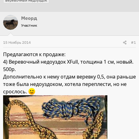
веревочный недоуздок
г
т
т
и
о
а
Меорд
р
н
Участник
т
а
е
ч
15 Ноябрь 2014
#1
м
а
ы
л
Предлагаются к продаже:
а
4) Веревочный недоуздок XFull, толщина 1 см, новый.
500р.
Дополнительно к нему отдам веревку 0,5, она раньше
тоже была недоуздоком, хотела переплести, но не
срослось.