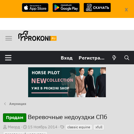
X
М
е
н
Вход
Регистрация
ю
Амуниция
Веревочные недоуздки СПб
Продам
Т
А
Д
Меорд
15 Ноябрь 2014
classic equine
xfull
е
в
а