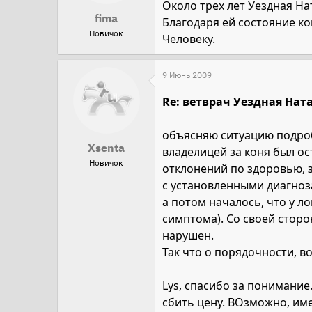
Около трех лет Уездная На
и
fima
Благодаря ей состояние к
:
Новичок
Человеку.
9 Июнь 2009
Re: ветврач Уездная Ната
объясняю ситуацию подро
Xsenta
владелицей за коня был ос
Новичок
отклонений по здоровью, з
с установленными диагноза
а потом началось, что у л
симптома). Со своей сторо
нарушен.
Так что о порядочности, в
Lys, спасибо за понимание
сбить цену. ВОзможно, име