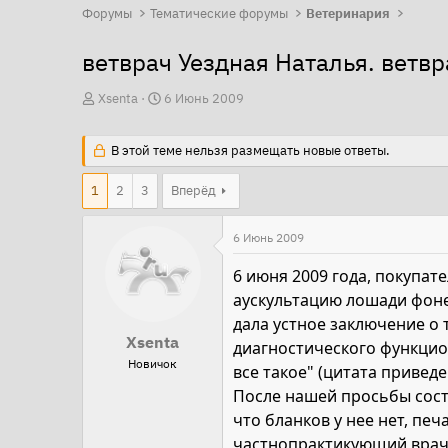
Форумы
Тематические форумы
Ветеринария
ветврач Уездная Наталья. ветвр
А
Д
Xsenta
6 Июнь 2009
в
а
т
т
В этой теме нельзя размещать новые ответы.
о
а
1
2
3
Вперёд
р
н
т
а
6 Июнь 2009
е
ч
м
а
6 июня 2009 года, покупа
ы
л
аускультацию лошади фонен
а
дала устное заключение о 
Xsenta
диагностического функцион
Новичок
все такое" (цитата приведе
После нашей просьбы сост
что бланков у нее нет, печ
частнопрактикующий врач, 