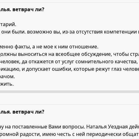
лья. ветврач ли?
нтарий.
 они были. возможно вы, из-за отсутствия компетенции 
енно факты, а не мое к ним отношение.
должны выноситься на всеобщее обсуждение, чтобы стра
человек, да откажется от услуг сомнительного качества,
кацию, и допускает ошибки, которые режут глаз челове
рачом.
ужить.
лья. ветврач ли?
ечу на поставленные Вами вопросы. Наталья Уездная де
громной радости, имею честь с ней периодически общат