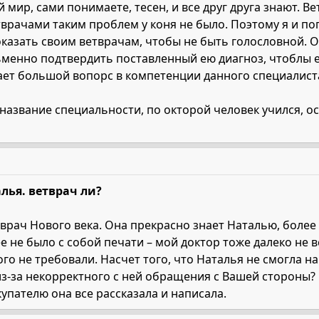
 мир, сами понимаете, тесен, и все друг друга знают. Ве
врачами таким проблем у коня не было. Поэтому я и п
казать своим ветврачам, чтобы не быть голословной. Од
ьменно подтвердить поставленный ею диагноз, чтоблы е
кает большой вопорс в компетенции данного специалист
и название специальности, по окторой человек учился, о
лья. ветврач ли?
врач Нового века. Она прекрасно знает Наталью, более т
ее не было с собой печати – мой доктор тоже далеко не 
го не требовали. Насчет того, что Наталья не смогла на
из-за некорректного с ней обращения с Вашей стороны? К
упателю она все рассказала и написала.