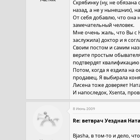
Скрябинку (ну, не обязана
назад, а не у нынешних), н
От себя добавлю, что она
замечательный человек.
Мне очень жаль, что Вы с
заслужила) доктор и я согл
Своим постом и самим наз
верите простым обывателя
подтвердят квалификацию 
Потом, когда я ездила на 
продавец. Я выбирала коня
Лисена тоже доверяет Ната
И напоследок, Xsenta, про
8 Июнь 2009
Re: ветврач Уездная Ната
Bjasha, в том-то и дело, 