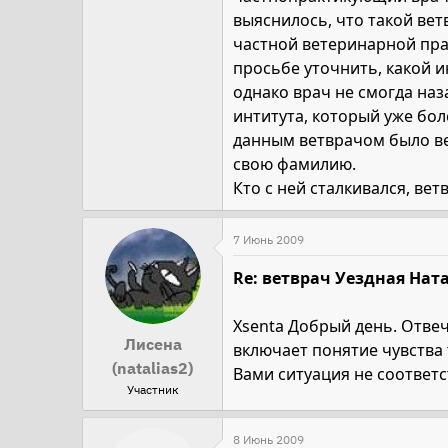
выяснилось, что такой вет
частной ветеринарной прак
просьбе уточнить, какой и
однако врач не смогда наз
интитута, который уже бол
данным ветврачом было ве
свою фамилию.
Кто с ней сталкивался, вет
7 Июнь 2009
Re: ветврач Уездная Ната
Xsenta Добрый день. Отвеч
Лисена
включает понятие чувства 
(natalias2)
Вами ситуация не соответ
Участник
8 Июнь 2009