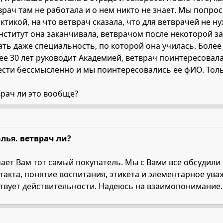
врач там не работала и о нем никто не знает. Мы попр
тикой, на что ветврач сказала, что для ветврачей не н
нститут она заканчивала, ветврачом после некоторой з
ать даже специальность, по которой она училась. Более 
ее 30 лет руководит Академией, ветврач поинтересовала
сти бессмысленно и мы поинтересовались ее фИО. Тольк
врач ли это вообще?
лья. ветврач ли?
ает Вам тот самый покупатель. Мы с Вами все обсудили п
такта, понятие воспитания, этикета и элементарное ув
ствует действительности. Надеюсь на взаимопонимание.