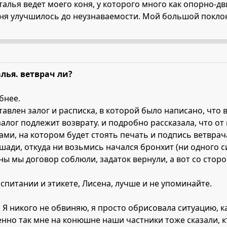
талья ведет моего коня, у которого много как опорно-д
оня улучшилось до неузнаваемости. Мой большой поклон
лья. ветврач ли?
бнее.
тавлен залог и расписка, в которой было написано, что 
алог подлежит возврату. и подробно рассказала, что о
ми, на котором будет стоять печать и подпись ветврач
ошади, откуда ни возьмись начался бронхит (ни одного с
ны мы договор соблюли, задаток вернули, а вот со стор
оспитании и этикете, Лисена, лучше и не упоминайте.
. Я никого не обвиняю, я просто обрисовала ситуацию, к
нно так мне на конюшне наши частники тоже сказали, к