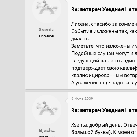
Re: ветврач Уездная Ната
Лисена, спасибо за комме
Xsenta
События изложены так, как
Новичок
диалога.
Заметьте, что изложены им
Подобные случаи могут и 
следующий раз, хоть один 
подтверждает свою квалифи
квалифицированным ветв
А уважение еще надо засл
8 Июнь 2009
Re: ветврач Уездная Ната
Xsenta, добрый день. Отв
Bjasha
большой буквы). К моей о
Участник