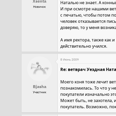
Xsenta
Наталью не знает. А конный
Новичок
И при осмотре нашими вет
с печатью, чтобы потом по
человек отказывается пис
доверяю, то у меня возни
А имя ректора, также как 
действительно учился.
8 Июнь 2009
Re: ветврач Уездная Ната
Моего коня тоже лечит вет
Bjasha
познакомилась. То что у н
Участник
покупатели изначально это
Может быть, не захотела, 
покупатель. Возможно, пок