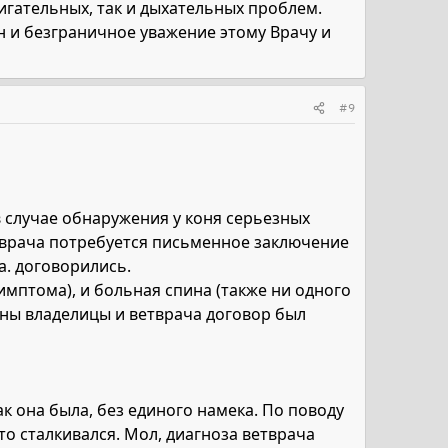
вигательных, так и дыхательных проблем.
 и безграничное уважение этому Врачу и
#9
в случае обнаружения у коня серьезных
т врача потребуется письменное заключение
а. договорились.
имптома), и больная спина (также ни одного
оны владелицы и ветврача договор был
ак она была, без единого намека. По поводу
то сталкивался. Мол, диагноза ветврача