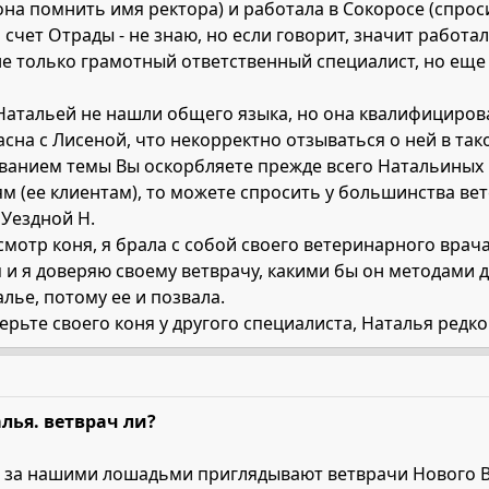
 она помнить имя ректора) и работала в Сокоросе (спрос
а счет Отрады - не знаю, но если говорит, значит работал
 не только грамотный ответственный специалист, но ещ
 Натальей не нашли общего языка, но она квалифициров
асна с Лисеной, что некорректно отзываться о ней в так
ванием темы Вы оскорбляете прежде всего Натальиных к
м (ее клиентам), то можете спросить у большинства ве
Уездной Н.
осмотр коня, я брала с собой своего ветеринарного врач
 и я доверяю своему ветврачу, какими бы он методами д
лье, потому ее и позвала.
верьте своего коня у другого специалиста, Наталья редк
лья. ветврач ли?
что за нашими лошадьми приглядывают ветврачи Нового В