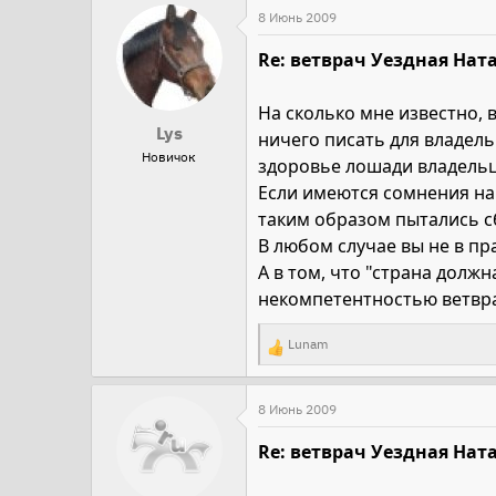
8 Июнь 2009
Re: ветврач Уездная Ната
На сколько мне известно, 
Lys
ничего писать для владель
Новичок
здоровье лошади владельцу
Если имеются сомнения на 
таким образом пытались сб
В любом случае вы не в пр
А в том, что "страна должн
некомпетентностью ветвра
Lunam
Р
е
а
8 Июнь 2009
к
Re: ветврач Уездная Ната
ц
и