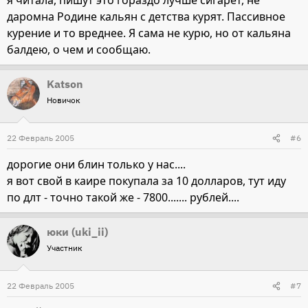
я читала, пишут это гораздо лучше сигарет, не
даромна Родине кальян с детства курят. Пассивное
курение и то вреднее. Я сама не курю, но от кальяна
балдею, о чем и сообщаю.
Katson
Новичок
22 Февраль 2005
#6
дорогие они блин только у нас....
я вот свой в каире покупала за 10 долларов, тут иду
по длт - точно такой же - 7800....... рублей....
юки (uki_ii)
Участник
22 Февраль 2005
#7