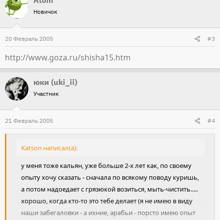
Atom
Новичок
20 Февраль 2005
#3
http://www.goza.ru/shisha15.htm
юки (uki_ii)
Участник
21 Февраль 2005
#4
Katson написал(а):
у меня тоже кальян, уже больше 2-х лет как, по своему
опыту хочу сказать - сначала по всякому поводу куришь,
а потом надоедает с грязюкой возиться, мыть-чистить.....
хорошо, когда кто-то это тебе делает (я не имею в виду
наши забегаловки - а ихние, арабьи - порсто имею опыт