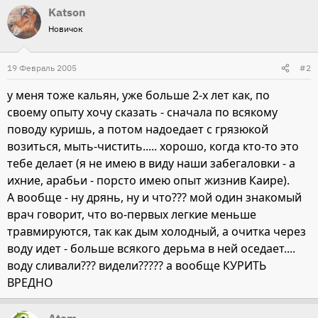
Katson
Новичок
19 Февраль 2005
#2
у меня тоже кальян, уже больше 2-х лет как, по
своему опыту хочу сказать - сначала по всякому
поводу куришь, а потом надоедает с грязюкой
возиться, мыть-чистить..... хорошо, когда кто-то это
тебе делает (я не имею в виду наши забегаловки - а
ихние, арабьи - порсто имею опыт жизнив Каире).
А вообще - ну дрянь, ну и что??? мой один знакомый
врач говорит, что во-первых легкие меньше
травмируются, так как дым холодный, а очитка через
воду идет - больше всякого дерьма в ней оседает....
воду сливали??? видели????? а вообще КУРИТЬ
ВРЕДНО