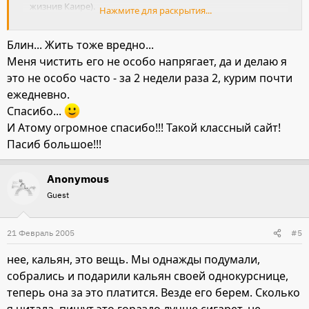
жизнив Каире).
Нажмите для раскрытия...
А вообще - ну дрянь, ну и что??? мой один знакомый
врач говорит, что во-первых легкие меньше
Блин... Жить тоже вредно...
травмируются, так как дым холодный, а очитка через
Меня чистить его не особо напрягает, да и делаю я
воду идет - больше всякого дерьма в ней оседает.... воду
это не особо часто - за 2 недели раза 2, курим почти
сливали??? видели????? а вообще КУРИТЬ ВРЕДНО
ежедневно.
Спасибо...
И Атому огромное спасибо!!! Такой классный сайт!
Пасиб большое!!!
Anonymous
Guest
21 Февраль 2005
#5
нее, кальян, это вещь. Мы однажды подумали,
собрались и подарили кальян своей однокурснице,
теперь она за это платится. Везде его берем. Сколько