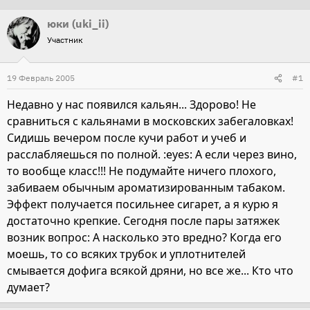
т
т
юки (uki_ii)
о
а
Участник
р
н
т
а
19 Февраль 2005
#1
е
ч
м
а
Недавно у нас появился кальян... Здорово! Не
ы
л
сравниться с кальянами в московских забегаловках!
а
Сидишь вечером после кучи работ и учеб и
расслабляешься по полной. :eyes: А если через вино,
то вообще класс!!! Не подумайте ничего плохого,
забиваем обычным ароматизированным табаком.
Эффект получается посильнее сигарет, а я курю я
достаточно крепкие. Сегодня после пары затяжек
возник вопрос: А насколько это вредно? Когда его
моешь, то со всяких трубок и уплотнителей
смывается дофига всякой дряни, но все же... Кто что
думает?