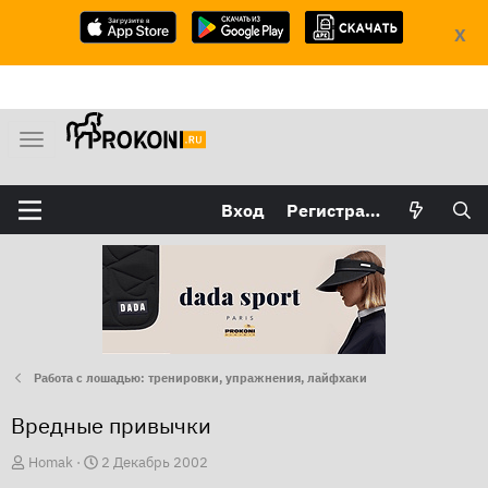
X
М
е
н
Вход
Регистрация
ю
Работа с лошадью: тренировки, упражнения, лайфхаки
Вредные привычки
А
Д
Homak
2 Декабрь 2002
в
а