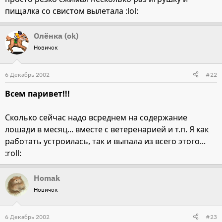
пищалка со свистом вылетала :lol:
Олёнка (ok)
Новичок
6 Декабрь 2002
#22
Всем паривет!!!
Сколько сейчас надо всреднем на содержание
лошади в месяц... вместе с ветеренарией и т.п. Я как
работать устроилась, так и выпала из всего этого...
:roll:
Homak
Новичок
6 Декабрь 2002
#23