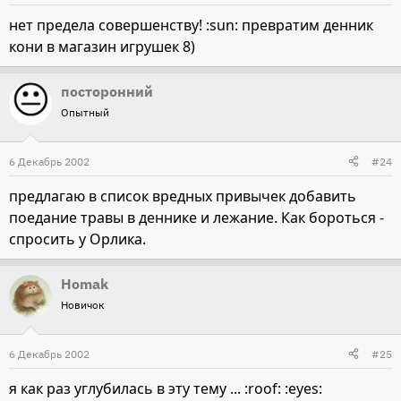
нет предела совершенству! :sun: превратим денник
кони в магазин игрушек 8)
посторонний
Опытный
6 Декабрь 2002
#24
предлагаю в список вредных привычек добавить
поедание травы в деннике и лежание. Как бороться -
спросить у Орлика.
Homak
Новичок
6 Декабрь 2002
#25
я как раз углубилась в эту тему ... :roof: :eyes: