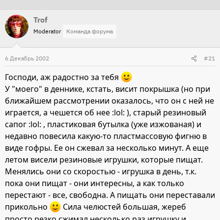
т
т
Trof
о
а
Moderator
Команда форума
р
н
т
а
6 Декабрь 2002
е
ч
#21
м
а
Господи, аж радостно за тебя
ы
л
У "моего" в деннике, кстать, висит покрышка (но при
а
ближайшем рассмотрении оказалось, что он с ней не
играется, а чешется об нее :lol: ), старый резиновый
сапог :lol: , пластиковая бутылка (уже изжованая) и
недавно повесила какую-то пластмассовую фигню в
виде гофры. Ее он сжевал за несколько минут. А еще
летом висели резиновые игрушки, которые пищат.
Менялись они со скоростью - игрушка в день, т.к.
пока они пищат - они интересны, а как только
перестают - все, свободна. А пищать они переставали
прикольно
Сила челюстей большая, жереб
просто резко сжимал несколько раз игрушку и