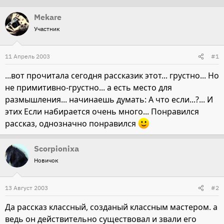
т
т
Mekare
о
а
Участник
р
н
т
а
11 Апрель 2003
#1
е
ч
м
а
...вот прочитала сегодня рассказик этот... грустно... Но
ы
л
не примитивно-грустно... а есть место для
а
размышления... начинаешь думать: А что если...?... И
этих Если набирается очень много... Понравился
рассказ, однозначно понравился
Scorpionixa
Новичок
13 Август 2003
#2
Да рассказ классный, созданый классным мастером. а
ведь он действительно существовал и звали его