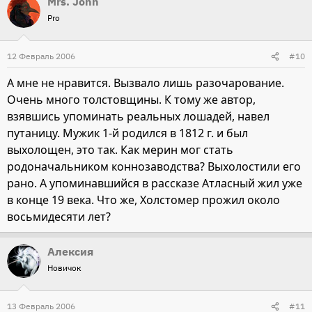
Mrs. John
Pro
12 Февраль 2006
#10
А мне не нравится. Вызвало лишь разочарование.
Очень много толстовщины. К тому же автор,
взявшись упоминать реальных лошадей, навел
путаницу. Мужик 1-й родился в 1812 г. и был
выхолощен, это так. Как мерин мог стать
родоначальником коннозаводства? Выхолостили его
рано. А упоминавшийся в рассказе Атласный жил уже
в конце 19 века. Что же, Холстомер прожил около
восьмидесяти лет?
Алексия
Новичок
13 Февраль 2006
#11