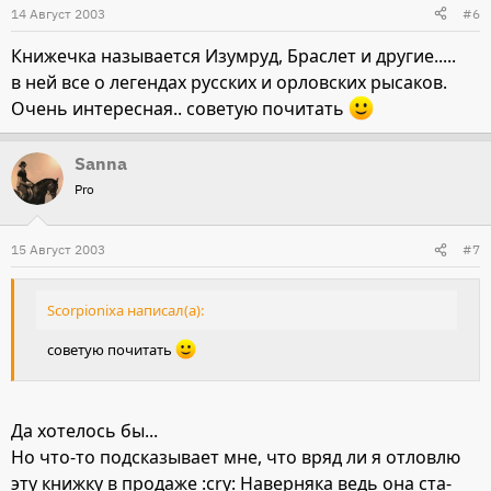
14 Август 2003
#6
Книжечка называется Изумруд, Браслет и другие.....
в ней все о легендах русских и орловских рысаков.
Очень интересная.. советую почитать
Sanna
Pro
15 Август 2003
#7
Scorpionixa написал(а):
советую почитать
Да хотелось бы...
Но что-то подсказывает мне, что вряд ли я отловлю
эту книжку в продаже :cry: Наверняка ведь она ста-