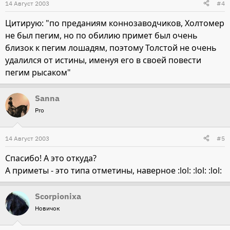
14 Август 2003
#4
Цитирую: "по преданиям коннозаводчиков, Холтомер
не был пегим, но по обилию примет был очень
близок к пегим лошадям, поэтому Толстой не очень
удалился от истины, именуя его в своей повести
пегим рысаком"
Sanna
Pro
14 Август 2003
#5
Спасибо! А это откуда?
А приметы - это типа отметины, наверное :lol: :lol: :lol:
Scorpionixa
Новичок