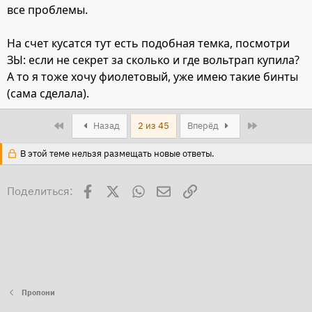
все проблемы.
На счет кусатся тут есть подобная темка, посмотри
ЗЫ: если не секрет за сколько и где вольтрап купила?
А то я тоже хочу фиолетовый, уже имею такие бинты
(сама сделала).
First
Last
Назад
2 из 45
Вперёд
В этой теме нельзя размещать новые ответы.
Facebook
X
WhatsApp
Электронная почта
Ссылка
Поделиться:
Пропони