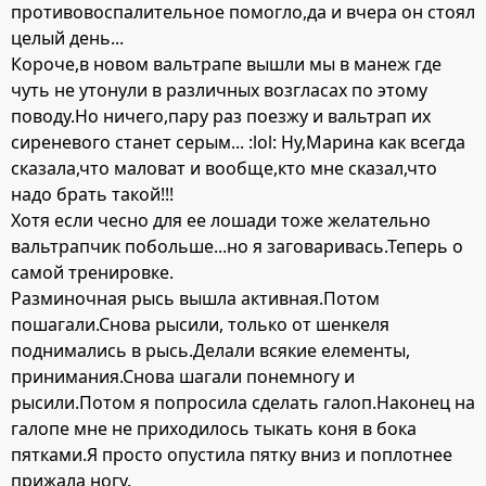
противовоспалительное помогло,да и вчера он стоял
целый день...
Короче,в новом вальтрапе вышли мы в манеж где
чуть не утонули в различных возгласах по этому
поводу.Но ничего,пару раз поезжу и вальтрап их
сиреневого станет серым... :lol: Ну,Марина как всегда
сказала,что маловат и вообще,кто мне сказал,что
надо брать такой!!!
Хотя если чесно для ее лошади тоже желательно
вальтрапчик побольше...но я заговаривась.Теперь о
самой тренировке.
Разминочная рысь вышла активная.Потом
пошагали.Снова рысили, только от шенкеля
поднимались в рысь.Делали всякие елементы,
принимания.Снова шагали понемногу и
рысили.Потом я попросила сделать галоп.Наконец на
галопе мне не приходилось тыкать коня в бока
пятками.Я просто опустила пятку вниз и поплотнее
прижала ногу.