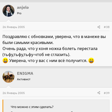
anjelo
Pro
26 Январь 2005
#38
Поздравляю с обновками, уверена, что в манеже вы
были самыми красивыми.
Очень рада, что у коня ножка болеть перестала
(тьфу,тьфу,тьфу-чтоб не сглазить).
Уверена, что у вас с ним всё получится.
ENIGMA
Активист
26 Январь 2005
#39
Что можно с этим сделать?