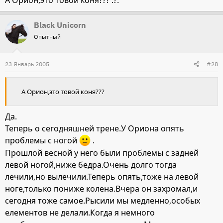
А Орион,это товой коня??? :?:
Black Unicorn
Опытный
23 Январь 2005
#28
А Орион,это товой коня???
Да.
Теперь о сегодняшней трене.У Ориона опять
проблемы с ногой
.
Прошлой весной у него были проблемы с задней
левой ногой,ниже бедра.Очень долго тогда
лечили,но вылечили.Теперь опять,тоже на левой
ноге,только пониже колена.Вчера он захромал,и
сегодня тоже самое.Рысили мы медленно,особых
елементов не делали.Когда я немного