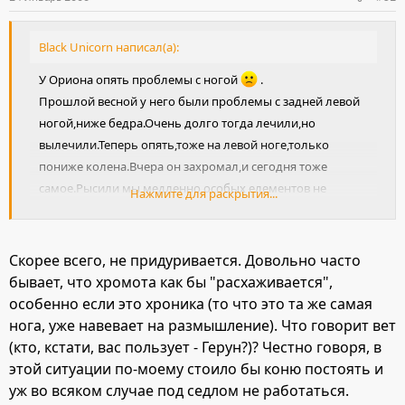
Black Unicorn написал(а):
У Ориона опять проблемы с ногой
.
Прошлой весной у него были проблемы с задней левой
ногой,ниже бедра.Очень долго тогда лечили,но
вылечили.Теперь опять,тоже на левой ноге,только
пониже колена.Вчера он захромал,и сегодня тоже
самое.Рысили мы медленно,особых елементов не
Нажмите для раскрытия...
делали.Когда я немного прибавила,конь хромать
перестал.Может придурюется??? :?
Скорее всего, не придуривается. Довольно часто
бывает, что хромота как бы "расхаживается",
особенно если это хроника (то что это та же самая
нога, уже навевает на размышление). Что говорит вет
(кто, кстати, вас пользует - Герун?)? Честно говоря, в
этой ситуации по-моему стоило бы коню постоять и
уж во всяком случае под седлом не работаться.