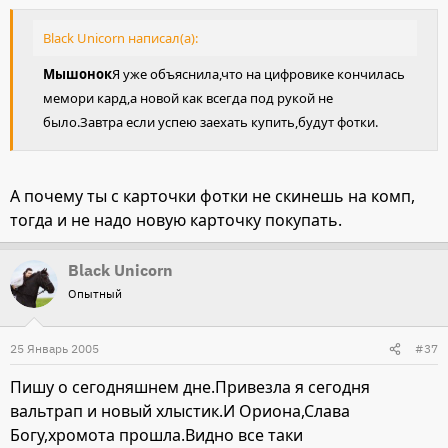
Black Unicorn написал(а):
Мышонок
Я уже объяснила,что на цифровике кончилась
мемори кард,а новой как всегда под рукой не
было.Завтра если успею заехать купить,будут фотки.
А почему ты с карточки фотки не скинешь на комп,
тогда и не надо новую карточку покупать.
Black Unicorn
Опытный
25 Январь 2005
#37
Пишу о сегодняшнем дне.Привезла я сегодня
вальтрап и новый хлыстик.И Ориона,Слава
Богу,хромота прошла.Видно все таки