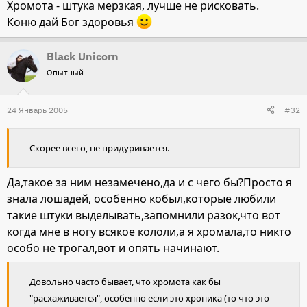
Хромота - штука мерзкая, лучше не рисковать.
Коню дай Бог здоровья
Black Unicorn
Опытный
24 Январь 2005
#32
Скорее всего, не придуривается.
Да,такое за ним незамечено,да и с чего бы?Просто я
знала лошадей, особенно кобыл,которые любили
такие штуки выделывать,запомнили разок,что вот
когда мне в ногу всякое кололи,а я хромала,то никто
особо не трогал,вот и опять начинают.
Довольно часто бывает, что хромота как бы
"расхаживается", особенно если это хроника (то что это