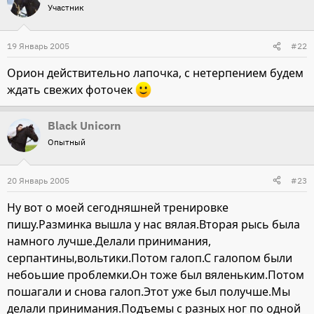
Участник
19 Январь 2005
#22
Орион действительно лапочка, с нетерпением будем
ждать свежих фоточек
Black Unicorn
Опытный
20 Январь 2005
#23
Ну вот о моей сегодняшней тренировке
пишу.Разминка вышла у нас вялая.Вторая рысь была
намного лучше.Делали принимания,
серпантины,вольтики.Потом галоп.С галопом были
небоьшие проблемки.Он тоже был вяленьким.Потом
пошагали и снова галоп.Этот уже был получше.Мы
делали принимания.Подъемы с разных ног по одной