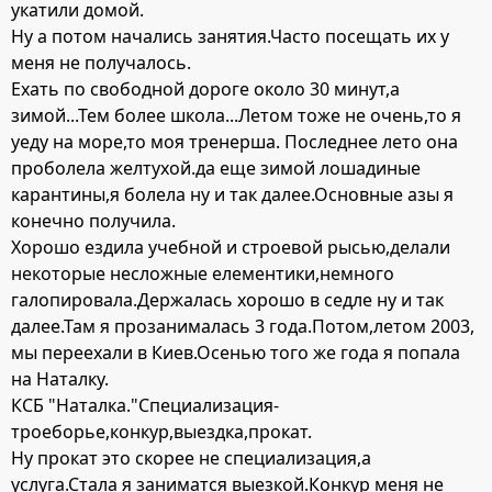
укатили домой.
Ну а потом начались занятия.Часто посещать их у
меня не получалось.
Ехать по свободной дороге около 30 минут,а
зимой...Тем более школа...Летом тоже не очень,то я
уеду на море,то моя тренерша. Последнее лето она
проболела желтухой.да еще зимой лошадиные
карантины,я болела ну и так далее.Основные азы я
конечно получила.
Хорошо ездила учебной и строевой рысью,делали
некоторые несложные елементики,немного
галопировала.Держалась хорошо в седле ну и так
далее.Там я прозанималась 3 года.Потом,летом 2003,
мы переехали в Киев.Осенью того же года я попала
на Наталку.
КСБ "Наталка."Специализация-
троеборье,конкур,выездка,прокат.
Ну прокат это скорее не специализация,а
услуга.Стала я заниматся выезкой.Конкур меня не