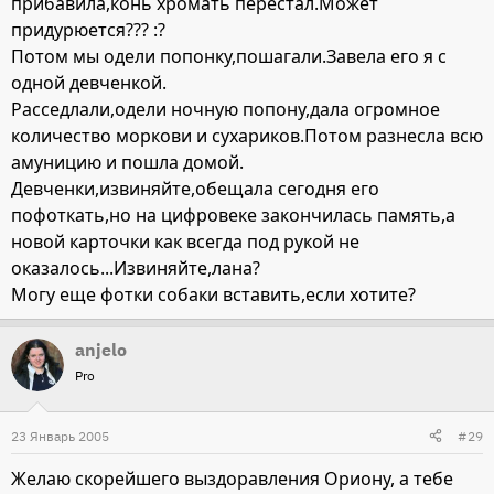
прибавила,конь хромать перестал.Может
придурюется??? :?
Потом мы одели попонку,пошагали.Завела его я с
одной девченкой.
Расседлали,одели ночную попону,дала огромное
количество моркови и сухариков.Потом разнесла всю
амуницию и пошла домой.
Девченки,извиняйте,обещала сегодня его
пофоткать,но на цифровеке закончилась память,а
новой карточки как всегда под рукой не
оказалось...Извиняйте,лана?
Могу еще фотки собаки вставить,если хотите?
anjelo
Pro
23 Январь 2005
#29
Желаю скорейшего выздоравления Ориону, а тебе