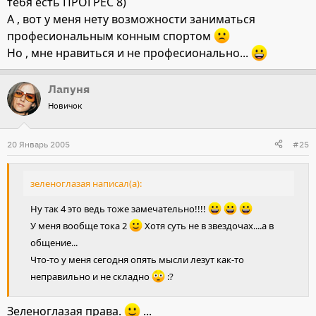
тебя есть ПРОГРЕС 8)
А , вот у меня нету возможности заниматься
професиональным конным спортом
Но , мне нравиться и не професионально...
Лапуня
Новичок
20 Январь 2005
#25
зеленоглазая написал(а):
Ну так 4 это ведь тоже замечательно!!!!
У меня вообще тока 2
Хотя суть не в звездочах....а в
общение...
Что-то у меня сегодня опять мысли лезут как-то
неправильно и не складно
:?
Зеленоглазая права.
...