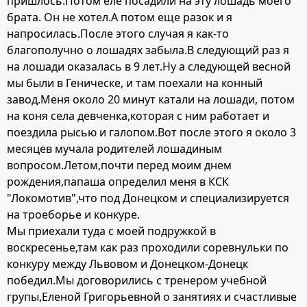
пришлось.Потом еле посадили на эту лошадь моего
брата. Он не хотел.А потом еще разок и я
напросилась.После этого случая я как-то
благополучно о лошадях забыла.В следующий раз я
на лошади оказалась в 9 лет.Ну а следующей весной
мы были в Геническе, и там поехали на конный
завод.Меня около 20 минут катали на лошади, потом
на коня села девченка,которая с ним работает и
поездила рысью и галопом.Вот после этого я около 3
месяцев мучала родителей лошадиным
вопросом.Летом,почти перед моим днем
рождения,папаша определил меня в КСК
"Локомотив",что под Донецком и специализируется
на троеборье и конкуре.
Мы приехали туда с моей подружкой в
воскресенье,там как раз проходили соревнульки по
конкуру между Львовом и Донецком-Донецк
победил.Мы договорились с тренером учебной
групы,Еленой Григорьевной о занятиях и счастливые