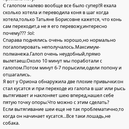
С галопом налево вообще все было супер!Я ехала
сколько хотела и переводила коня в шаг когда
хотела,только Татьяне Борисовне кажется, что конь
сам переходит,а не я его перевожу,интересно
почему??? :lol:
Спарава поднялись очень хорошо,но нормально
погалопировать неполучалось.Максимум-
полманежа.Галоп очень неудобный,прямо
вылетаеш.Около 10 минут мы поработали с
галопом.Потом минут 6-7 порысили,одели попону и
отшагались.
Я вот у Ориона обнаружила две плохие привычки:он
стал кусатся и при переходе из галопа в шаг или рысь
вытягивает и наклоняет шею вперед,нашел себе
пятую точку опоры.Что можно с этим сделать?
Если вытягивание шеи еще не так проблематично,то
когда он начинает кусатся...Все таки лошадь,не
собака.