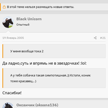
т
т
В этой теме нельзя размещать новые ответы.
о
а
р
н
Black Unicorn
т
а
Опытный
е
ч
м
а
19 Январь 2005
#21
ы
л
а
У меня вообще тока 2
Да ладно,суть и впрямь не в звездочках! :lol:
А у тебя собачка такая симпотишная..)) Кстати, коник
тоже красавец... )
Спасибки!
Оксанчик (oksana136)