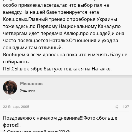
особо привлекал всегда,так что выбор пал на
выездку.На нашей базе тренируется чета
Ковшовых.Главный тренер с троеборья Украины
тоже здесь,по Первому Национальному Каналу,по
четвергам идет передача Аллюр,про лошадей,и она
часто посвящается Наталке.Отношения и уход за
лошадьми там отличный.
Вообщем я всем довольна пока что и менять базу не
собираюсь.
ПЫ.СЫ:в октябре был уже год,как я на Наталке.
Мышонок
Участник
22 Январь 2005
#27
Поздравляю с началом дневника!!!Фоток,больше
фоток!!!