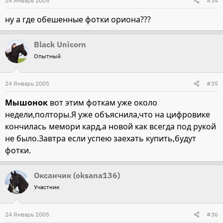
24 Январь 2005
#34
ну а где обешенные фотки ориона???
Black Unicorn
Опытный
24 Январь 2005
#35
Мышонок
вот этим фоткам уже около
недели,полторы.Я уже объяснила,что на цифровике
кончилась мемори кард,а новой как всегда под рукой
не было.Завтра если успею заехать купить,будут
фотки.
Оксанчик (oksana136)
Участник
24 Январь 2005
#36