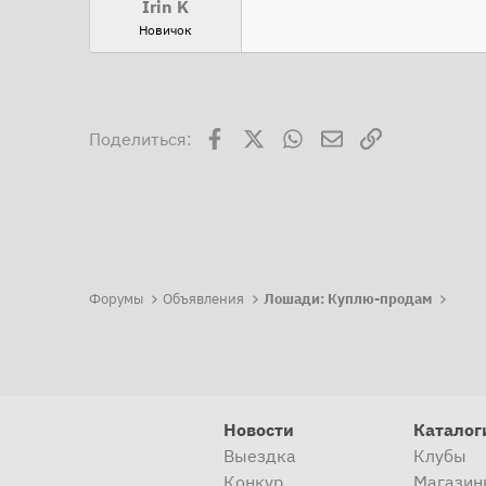
Irin K
Новичок
Facebook
X
WhatsApp
Электронная поч
Ссылка
Поделиться:
Форумы
Объявления
Лошади: Куплю-продам
Новости
Каталог
Выездка
Клубы
Конкур
Магазин