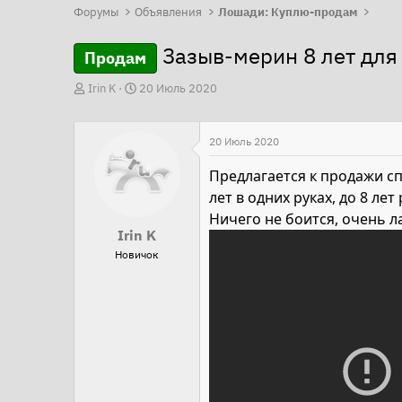
Форумы
Объявления
Лошади: Куплю-продам
Зазыв-мерин 8 лет для
Продам
А
Д
Irin K
20 Июль 2020
в
а
т
т
20 Июль 2020
о
а
р
н
Предлагается к продажи с
т
а
лет в одних руках, до 8 ле
е
ч
Ничего не боится, очень л
Irin K
м
а
Новичок
ы
л
а