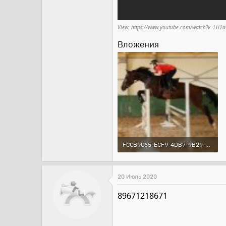
View: https://www.youtube.com/watch?v=LU
Вложения
FCCB9C65-ECF9-4DB7-9B29-1BAF8E70D272.jpeg
617.5 KB · Просмотры: 131
20 Июль 2020
89671218671