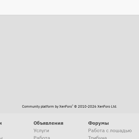
та
®
Community platform by XenForo
© 2010-2026 XenForo Ltd.
и
Объявления
Форумы
Услуги
Работа с лошадью
ы
Работа
Трибуна