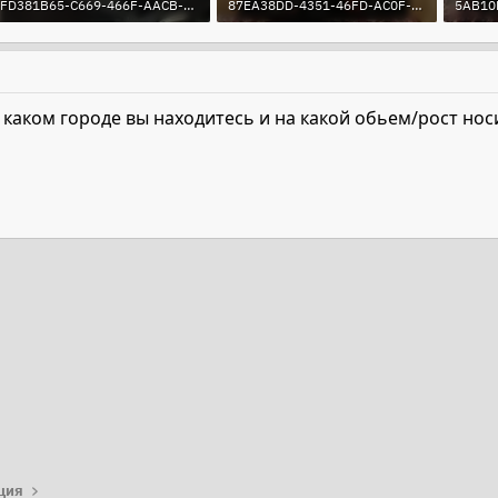
FD381B65-C669-466F-AACB-4F4C40412FB3.jpeg
87EA38DD-4351-46FD-AC0F-0A71C42866E6.jpeg
244 KB · Просмотры: 132
223.5 KB · Просмотры: 124
228.8 
 каком городе вы находитесь и на какой обьем/рост нос
та
ция