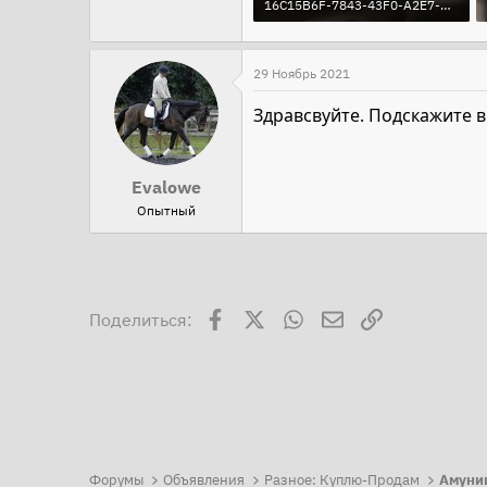
16C15B6F-7843-43F0-A2E7-597E11CD5D8E.jpeg
251.9 KB · Просмотры: 138
29 Ноябрь 2021
Здравсвуйте. Подскажите в
Evalowe
Опытный
Facebook
X
WhatsApp
Электронная поч
Ссылка
Поделиться:
Форумы
Объявления
Разное: Куплю-Продам
Амуни