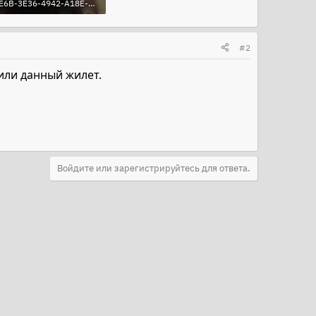
5AB10E6B-3E36-4942-A18E-FB405AF64E81.jpeg
KB · Просмотры: 125
#2
или данный жилет.
Войдите или зарегистрируйтесь для ответа.