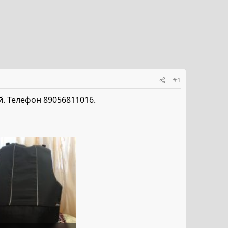
#1
й. Телефон 89056811016.