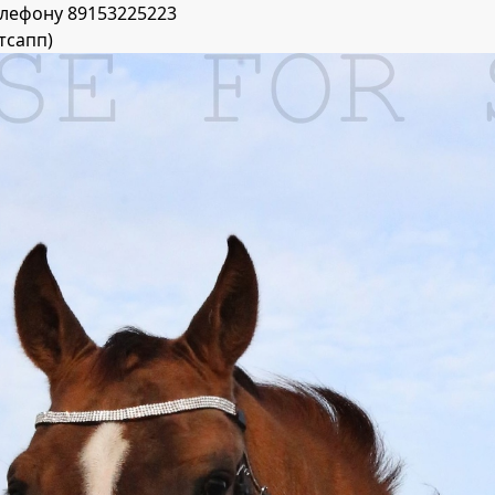
лефону 89153225223
тсапп)