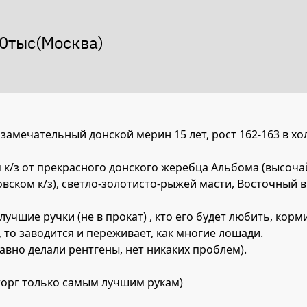
00тыс(Москва)
замечательный донской мерин 15 лет, рост 162-163 в хол
 к/з от прекрасного донского жеребца Альбома (высоча
вском к/з), светло-золотисто-рыжей масти, Восточный 
учшие ручки (не в прокат) , кто его будет любить, корм
, то заводится и переживает, как многие лошади.
вно делали рентгены, нет никаких проблем).
(торг только самым лучшим рукам)