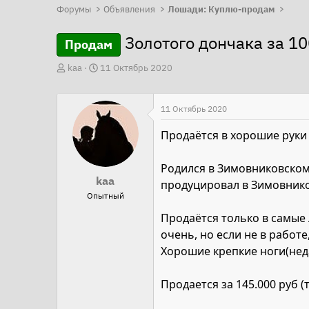
Форумы
Объявления
Лошади: Куплю-продам
Золотого дончака за 1
Продам
А
Д
kaa
11 Октябрь 2020
в
а
т
т
11 Октябрь 2020
о
а
р
н
Продаётся в хорошие руки 
т
а
е
ч
Родился в Зимовниковском
kaa
м
а
продуцировал в Зимовнико
Опытный
ы
л
а
Продаётся только в самые л
очень, но если не в работе
Хорошие крепкие ноги(неда
Продается за 145.000 руб 