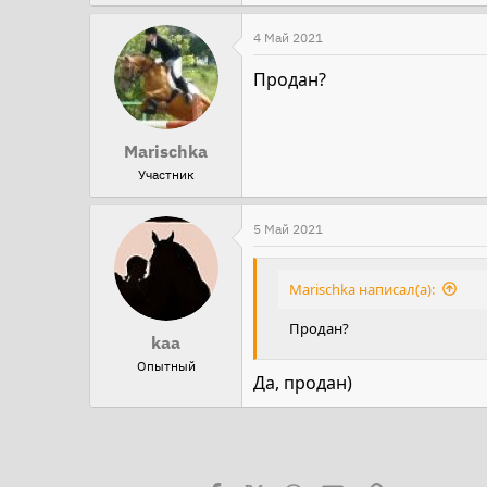
4 Май 2021
Продан?
Marischka
Участник
5 Май 2021
Marischka написал(а):
Продан?
kaa
Опытный
Да, продан)