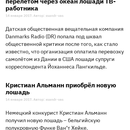
перелётом через океан лошади ТВ-
работника
14 января 2017. Автор: xsandr-vas
Датская общественная вещательная компания
Danmarks Radio (DR) попала под шквал
общественной критики после того, как стало
известно, что организация оплатила перевозку
самолётом из Дании в США лошади супруги
корреспондента Йоханнеса Лангкильде.
Кристиан Альманн приобрёл новую
лошадь
14 января 2017. Автор: xsandr-vas
Немецкий конкурист Кристиан Альманн
получил новую лошадь – бельгийскую
полукровную Функе Ван’т Хейке.