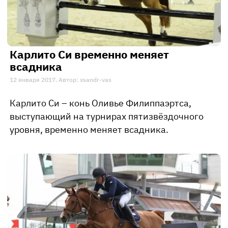
Карлито Си временно меняет
всадника
12 января 2017. Автор: xsandr-vas
Карлито Си – конь Оливье Филиппаэртса,
выступающий на турнирах пятизвёздочного
уровня, временно меняет всадника.