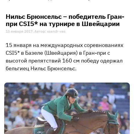
Нильс Брюнсельс – победитель Гран-
при CSI5* на турнире в Швейцарии
15 января 2017. Автор: xsandr-vas
15 января на международных соревнованиях
CSI5* в Базеле (Швейцария) в Гран-при c
высотой препятствий 160 см победу одержал
бельгиец Нильс Брюнсельс.