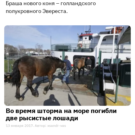
Браша нового коня – голландского
полукровного Эвереста.
Во время шторма на море погибли
две рысистые лошади
13 января 2017. Автор: xsandr-vas