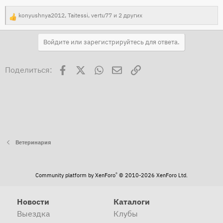
konyushnya2012
,
Taitessi
,
vertu77
и 2 других
Р
е
Войдите или зарегистрируйтесь для ответа.
а
к
Facebook
X
WhatsApp
Электронная почта
Ссылка
ц
Поделиться:
и
и
:
Ветеринария
®
Community platform by XenForo
© 2010-2026 XenForo Ltd.
Новости
Каталоги
Выездка
Клубы