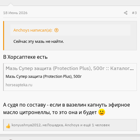
ц
и
18 Июнь 2026
#3
и
:
Anchoys написал(а):
Сейчас эту мазь не найти.
В Хорсаптеке есть
Мазь Супер защита (Protection Plus), 500г :: Каталог :: Хорс аптека
Мазь Супер защита (Protection Plus), 500г
horseapteka.ru
А судя по составу - если в вазелин капнуть эфирное
масло цитронеллы, то это она и будет
konyushnya2012
,
неЛошадка
,
Anchoys
и ещё 1 человек
Р
е