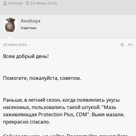
А
Д
Anchoys
18 Июнь 2026
в
а
т
т
Anchoys
о
а
Участник
р
н
т
а
18 Июнь 2026
#1
е
ч
м
а
Всем добрый день!
ы
л
а
Помогите, пожалуйста, советом.
Раньше, в летний сезон, когда появлялись укусы
насекомых, пользовались такой штукой: "Мазь
заживляющая Protection Plus, CDM". Вымя мазали,
прекрасно спасало.