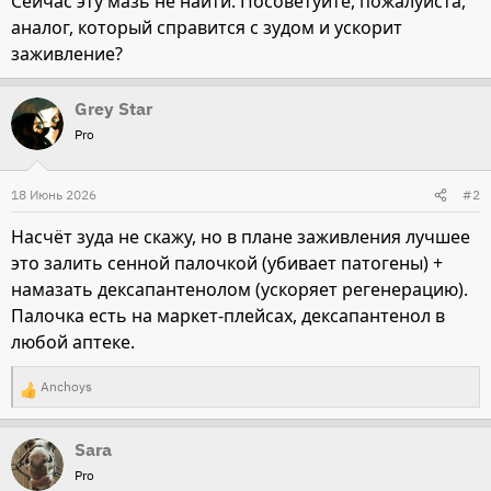
Сейчас эту мазь не найти. Посоветуйте, пожалуйста,
аналог, который справится с зудом и ускорит
заживление?
Grey Star
Pro
18 Июнь 2026
#2
Насчёт зуда не скажу, но в плане заживления лучшее
это залить сенной палочкой (убивает патогены) +
намазать дексапантенолом (ускоряет регенерацию).
Палочка есть на маркет-плейсах, дексапантенол в
любой аптеке.
Anchoys
Р
е
Sara
а
Pro
к