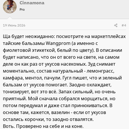
Cinnamona
а
Pro
к
ц
и
19 Июнь 2026
#4
и
Ща будет неожиданно: посмотрите на маркетплейсах
:
тайские бальзамы Wangprom (а именно с
фиолетовой этикеткой, белый по цвету). В описании
будет написано, что он от всего на свете, на самом
деле он как раз от укусов насекомых. Зуд снимает
моментально, состав натуральный - лемонграсс,
камфара, ментол, пачули. Гугл пишет, что и зеленый
бальзам от укусов помогает. Заодно охлаждает,
тонизирует, вот это всё. Запах сильный, но очень
приятный. Мой сначала собрался морщиться, но
потом передумал и даже стал принюхиваться. В
основе там, кажется, вазелин - если от укусов
остались корочки, то заодно отвалятся.
Воть. Проверено на себе и на коне.