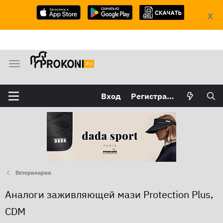
X
М
е
н
Вход
Регистрация
ю
Ветеринария
Аналоги заживляющей мази Protection Plus,
CDM