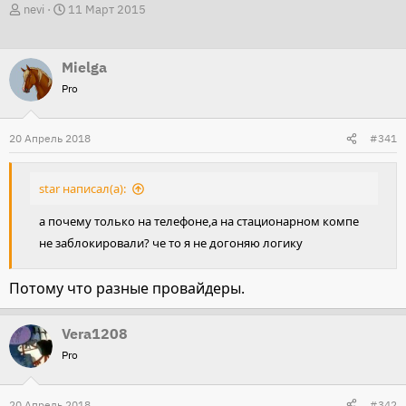
А
Д
nevi
11 Март 2015
в
а
т
т
Mielga
о
а
Pro
р
н
т
а
20 Апрель 2018
е
ч
#341
м
а
ы
л
star написал(а):
а
а почему только на телефоне,а на стационарном компе
не заблокировали? че то я не догоняю логику
Потому что разные провайдеры.
Vera1208
Pro
20 Апрель 2018
#342