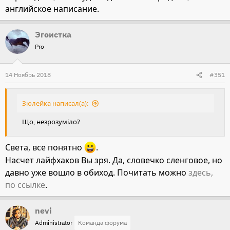
английское написание.
Эгоистка
Pro
14 Ноябрь 2018
#351
Зюлейка написал(а):
Що, незрозуміло?
Света, все понятно
.
Насчет лайфхаков Вы зря. Да, словечко сленговое, но
давно уже вошло в обиход. Почитать можно
здесь,
по ссылке
.
nevi
Administrator
Команда форума