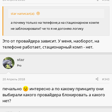
star написал(а):
а почему только на телефоне,а на стационарном компе
не заблокировали? че то я не догоняю логику
Это от провайдера зависит. У меня, наоборот, на
телефоне работает, стационарный комп - нет.
star
Pro
20 Апрель 2018
#343
печально
интересно а по какому принципу они
выбирали какого провайдера блокировать а какого
нет?