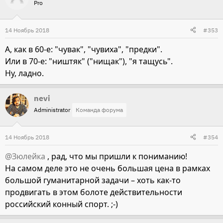
Pro
14 Ноябрь 2018
#353
А, как в 60-е: "чувак", "чувиха", "предки".
Или в 70-е: "ништяк" ("нищак"), "я тащусь".
Ну, ладно.
nevi
Administrator
Команда форума
14 Ноябрь 2018
#354
@Зюлейка
, рад, что мы пришли к пониманию!
На самом деле это не очень большая цена в рамках
большой гуманитарной задачи – хоть как-то
продвигать в этом болоте действительности
российский конный спорт. ;-)