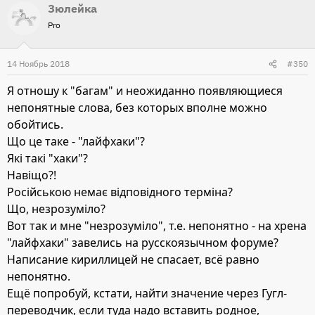
Зюлейка
Pro
14 Ноябрь 2018
#350
Я отношу к "багам" и неожиданно появляющиеся
непонятные слова, без которых вполне можно
обойтись.
Що це таке - "лайфхаки"?
Які такі "хаки"?
Навіщо?!
Російською немає відповідного терміна?
Що, незрозуміло?
Вот так и мне "незрозуміло", т.е. непонятно - на хрена
"лайфхаки" завелись на русскоязычном форуме?
Написание кириллицей не спасает, всё равно
непонятно.
Ещё попробуй, кстати, найти значение через Гугл-
переводчик, если туда надо вставить родное,