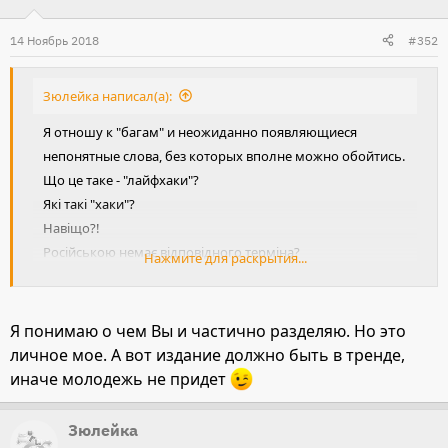
14 Ноябрь 2018
#352
Зюлейка написал(а):
Я отношу к "багам" и неожиданно появляющиеся
непонятные слова, без которых вполне можно обойтись.
Що це таке - "лайфхаки"?
Які такі "хаки"?
Навіщо?!
Російською немає відповідного терміна?
Нажмите для раскрытия...
Що, незрозуміло?
Вот так и мне "незрозуміло", т.е. непонятно - на хрена
"лайфхаки" завелись на русскоязычном форуме?
Я понимаю о чем Вы и частично разделяю. Но это
Написание кириллицей не спасает, всё равно непонятно.
личное мое. А вот издание должно быть в тренде,
Ещё попробуй, кстати, найти значение через Гугл-
иначе молодежь не придет
переводчик, если туда надо вставить родное, английское
написание.
Зюлейка