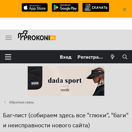
X
М
е
н
Вход
Регистрация
ю
Обратная связь
Баг-лист (собираем здесь все "глюки", "баги"
и неисправности нового сайта)