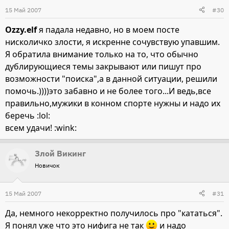
15 Май 2007
#30
Ozzy.elf
я падала недавно, но в моем посте
нисколичко злости, я искренне сочувствую упавшим.
Я обратила внимание только на то, что обычно
дублирующиеся темы закрывают или пишут про
возможности "поиска",а в данной ситуации, решили
помочь.))))это забавно и не более того...И ведь,все
правильно,мужики в конном спорте нужны и надо их
беречь :lol:
всем удачи! :wink:
Злой Викинг
Новичок
15 Май 2007
#31
Да, немного некорректно получилось про "кататься".
Я понял уже что это нифига не так
и надо