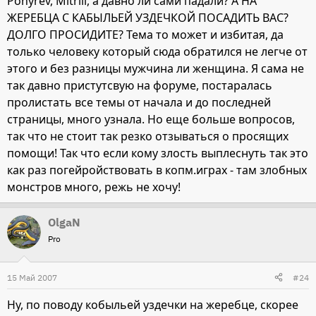
Ponyrev, Mitrill, а давно ли сами падали? А НА
ЖЕРЕБЦА С КАБЫЛЬЕЙ УЗДЕЧКОЙ ПОСАДИТЬ ВАС?
ДОЛГО ПРОСИДИТЕ? Тема то может и избитая, да
только человеку который сюда обратился не легче от
этого и без разницы мужчина ли женщина. Я сама не
так давно пристутсвую на форуме, постаралась
пролистать все темы от начала и до последней
страницы, много узнала. Но еще больше вопросов,
так что не стоит так резко отзываться о просящих
помощи! Так что если кому злость выплеснуть так это
как раз погейройствовать в копм.играх - там злобных
монстров много, режь не хочу!
OlgaN
Pro
15 Май 2007
#24
Ну, по поводу кобыльей уздечки на жеребце, скорее