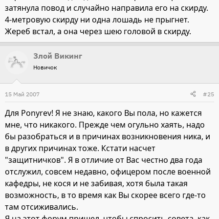
затянула повод и случайно направила его на скирду.
4-метровую скирду ни одна лошадь не прыгнет.
Жереб встал, а она через шею головой в скирду.
Злой Викинг
Новичок
15 Май 2007
#25
Для Ponyrev! Я не знаю, какого Вы пола, но кажется
мне, что никакого. Прежде чем огульно хаять, надо
бы разобраться и в причинах возникновения ника, и
в других причинах тоже. Кстати насчет
"защитничков". Я в отличие от Вас честно два года
отслужил, совсем недавно, офицером после военной
кафедры, не кося и не забивая, хотя была такая
возможность, в то время как Вы скорее всего где-то
там отсиживались.
Я на этот форум пришел, чтобы спросить совета, как