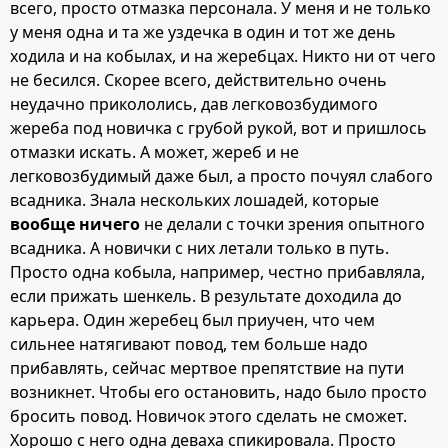
всего, просто отмазка персонала. У меня и не только
у меня одна и та же уздечка в один и тот же день
ходила и на кобылах, и на жеребцах. Никто ни от чего
не бесился. Скорее всего, действительно очень
неудачно прикололись, дав легковозбудимого
жереба под новичка с грубой рукой, вот и пришлось
отмазки искать. А может, жереб и не
легковозбудимый даже был, а просто почуял слабого
всадника. Знала нескольких лошадей, которые
вообще
ничего
не делали с точки зрения опытного
всадника. А новички с них летали только в путь.
Просто одна кобыла, например, честно прибавляла,
если прижать шенкель. В результате доходила до
карьера. Один жеребец был приучен, что чем
сильнее натягивают повод, тем больше надо
прибавлять, сейчас мертвое препятствие на пути
возникнет. Чтобы его остановить, надо было просто
бросить повод. Новичок этого сделать не сможет.
Хорошо с него одна деваха спикировала. Просто