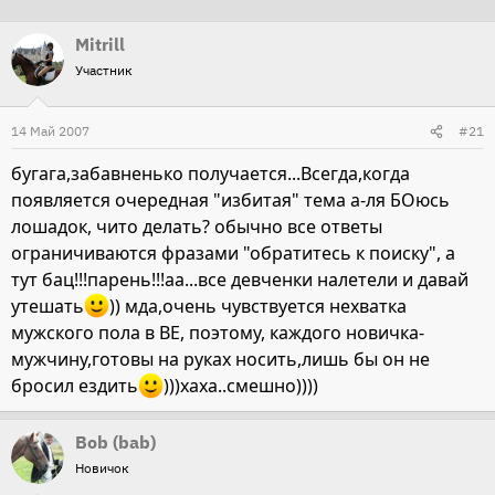
т
т
Mitrill
о
а
Участник
р
н
т
а
14 Май 2007
е
ч
#21
м
а
бугага,забавненько получается...Всегда,когда
ы
л
появляется очередная "избитая" тема а-ля БОюсь
а
лошадок, чито делать? обычно все ответы
ограничиваются фразами "обратитесь к поиску", а
тут бац!!!парень!!!аа...все девченки налетели и давай
утешать
)) мда,очень чувствуется нехватка
мужского пола в ВЕ, поэтому, каждого новичка-
мужчину,готовы на руках носить,лишь бы он не
бросил ездить
)))хаха..смешно))))
Bob (bab)
Новичок