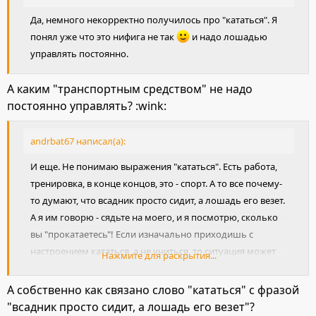
Да, немного некорректно получилось про "кататься". Я
понял уже что это нифига не так
и надо лошадью
управлять постоянно.
А каким "транспортным средством" не надо
постоянно управлять? :wink:
andrbat67 написал(а):
И еще. Не понимаю выражения "кататься". Есть работа,
тренировка, в конце концов, это - спорт. А то все почему-
то думают, что всадник просто сидит, а лошадь его везет.
А я им говорю - сядьте на моего, и я посмотрю, сколько
вы "прокатаетесь"! Если изначально приходишь с
настроением кататься, а не учиться, то ситуация может
Нажмите для раскрытия...
ухудшиться.
А собственно как связано слово "кататься" с фразой
"всадник просто сидит, а лошадь его везет"?