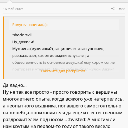
15 Май 2007
#22
Ponyrev написал(а):
:shock: :evil:
Ну, дожили!
Мужчина (мужчинка?), защитничек и заступничек,
рассказывает, как он лошадки испугался, а
общественность (в основном девушки) ему хором сопли
подтирает и утешает... Ник то себе выбрал - Злой Викинг
Нажмите для раскрытия...
он видите ли... Не позорь пожалуйста ни викингов, ни
мужчин вообще, смени либо ник, либо пол, а лучше и то,
Да ладно...
и другое! На хрена тебе верховая езда вообще, забудь,
Ну не так все просто - просто говорить с вершины
сиди дома не вылезая и в компьютерных играх
многолетнего опыта, когда всякого уже натерпелись,
геройствуй, если в жизни слабо...
а неопытного всадника, попавшего самостоятельно
на жеребца-производителя да еще и с естественным
раздрожителем под носом... :twisted: А многим ли
нам крутым на первом-то году от такого весело