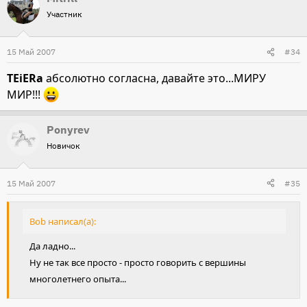
Участник
15 Май 2007
#34
TEiERa
абсолютно согласна, давайте это...МИРУ
МИР!!!
Ponyrev
Новичок
15 Май 2007
#35
Bob написал(а):
Да ладно...
Ну не так все просто - просто говорить с вершины
многолетнего опыта...