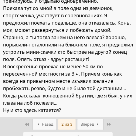
тренируюсь, и отдыхаю одновременно.
Поехала тут со мной в поле одна из девчонок,
спортсменка, участвует в соревнованиях. Я
предложил поехать подальше, она отказалась. Конь,
мол, может развернуться и побежать домой.
Странно, а ты тогда зачем на него влезла? Хорошо,
порысили-погалопили на ближнем поле, я предложил
устроить мини-скачки кто быстрее на другой конец
поля. Опять отказ - вдруг растащит!
В воскресенье проехал не менее 50 км по
пересеченной местности за 3 ч. Причем конь как
всегда на привычном месте изъявил желание
пробежать резво, будто и не было той дистанции...
Когда рассказал конюшенной братии, где я был, у них
глаза на лоб полезли...
Ну и кто здесь катается?
First
Last
Назад
2 из 3
Вперёд