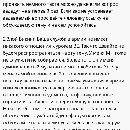
проявить немного такта можно даже если вопрос
зададут не в первый раз. Если вас не устраивает
задаваемый вопрос дайте человеку ссылку на
обсуждаемую тему и на сем успокойтесь.
2 Злой Викинг. Ваша служба в армии не имеет
никакого отношения к урокам ВЕ. Так что давайте не
будем распространяться на эту тему. У меня МЧ тоже
не служил и не собирается. Более того он у меня
длинноволосый музыкант и мотолюбитель. Хотя у
меня самой военные во 2 поколении и именно
поэтому не испытываю ни грамма уважения к армии
и имею хроническую аллергию на это слово и
вообще силовые ведомства, на форму, военные
городки и т.д. Аллергию переходящую в ненависть.
Но я же об этом не распространяюсь. Так что для
обсуждения службы найдите форум вояк и там
осбуждайте плюсы и минусы. Здесь все таки форум
посвященный коням. А то так и будете предаваться