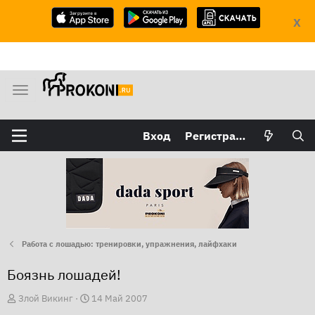
X
М
е
н
Вход
Регистрация
ю
Работа с лошадью: тренировки, упражнения, лайфхаки
Боязнь лошадей!
А
Д
Злой Викинг
14 Май 2007
в
а