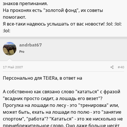
знаков препинания.
На проконях есть "золотой фонд", их советы
помогают.
Я все-таки надеюсь услышать от вас новости! :lol: :lol:
:lol:
andrbat67
Pro
17 Май 2007
#40
Персонально для TEiERa, в ответ на
А собственно как связано слово "кататься" с фразой
"всадник просто сидит, а лошадь его везет"?
Прогулка на лошади по лесу - это "тренировка" или,
может быть, ехать на лошади по полю - это "занятие
спортом", "работа"? "Кататься" - это же нисколько не
пренебрежительное слово. Оно даже больше несёт