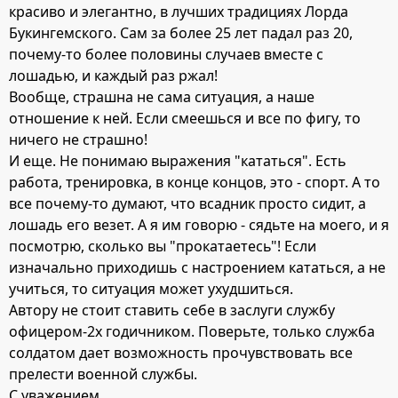
красиво и элегантно, в лучших традициях Лорда
Букингемского. Сам за более 25 лет падал раз 20,
почему-то более половины случаев вместе с
лошадью, и каждый раз ржал!
Вообще, страшна не сама ситуация, а наше
отношение к ней. Если смеешься и все по фигу, то
ничего не страшно!
И еще. Не понимаю выражения "кататься". Есть
работа, тренировка, в конце концов, это - спорт. А то
все почему-то думают, что всадник просто сидит, а
лошадь его везет. А я им говорю - сядьте на моего, и я
посмотрю, сколько вы "прокатаетесь"! Если
изначально приходишь с настроением кататься, а не
учиться, то ситуация может ухудшиться.
Автору не стоит ставить себе в заслуги службу
офицером-2х годичником. Поверьте, только служба
солдатом дает возможность прочувствовать все
прелести военной службы.
С уважением.