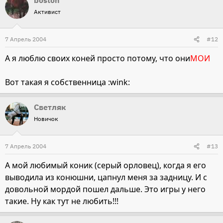
boston
Активист
7 Апрель 2004
#12
А я люблю своих коней просто потому, что они
МОИ
Вот такая я собственница :wink:
Светляк
Новичок
7 Апрель 2004
#13
А мой любимый коник (серый орловец), когда я его
выводила из конюшни, цапнул меня за задницу. И с
довольной мордой пошел дальше. Это игры у него
такие. Ну как тут не любить!!!