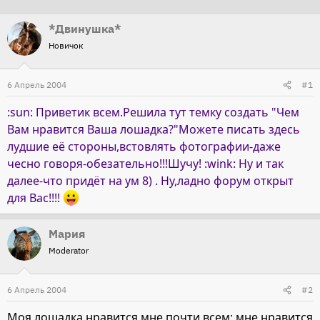
т
т
*Двинушка*
о
а
Новичок
р
н
т
а
6 Апрель 2004
е
ч
#1
м
а
:sun: Приветик всем.Решила тут темку создать "Чем
ы
л
Вам нравится Ваша лошадка?"Можете писать здесь
а
лудшие её стороны,встовлять фотографии-даже
чесно говоря-обезательно!!!Шучу! :wink: Ну и так
далее-что придёт на ум 8) . Ну,ладно форум открыт
для Вас!!!!
Мария
Moderator
6 Апрель 2004
#2
Моя лошадка нравится мне почти всем: мне нравится