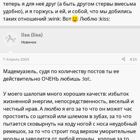
теперь я для неё друг (а быть другом стервы вмесьма
удобно), и я горжусь и ей, и собой, что мы добились
таких отношений :wink: Вот
Люблю :kiss:
lisa (lisa)
Новичок
7 Апрель 2004
#15
Мадемуазель, судя по количеству постов ты ее
действительно ОЧЕНЬ любишь :lol:.
У моего шалопая много хороших качеств: избыток
жизненной энергии, непосредственность, веселый и
честный нрав. А люлбю я его за то что он может час
простоять со щеткой или шлемом в зубах, за то что
пытается сковырнуть на ходу ногой с носа неудобный
ремешок, за то что строит под верхом уморительные
морды и заводится от любой ерунды.. короче за то