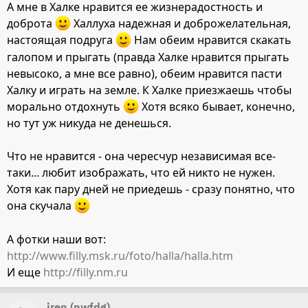
А мне в Халке нравится ее жизнерадостность и
доброта
Халлуха надежная и доброжелательная,
настоящая подруга
Нам обеим нравится скакать
галопом и прыгать (правда Халке нравится прыгать
невысоко, а мне все равно), обеим нравится пасти
Халку и играть на земле. К Халке приезжаешь чтобы
морально отдохнуть
Хотя всяко бывает, конечно,
но тут уж никуда не денешься.
Что не нравится - она чересчур независимая все-
таки... любит изображать, что ей никто не нужен.
Хотя как пару дней не приедешь - сразу понятно, что
она скучала
А фотки наши вот:
http://www.filly.msk.ru/foto/halla/halla.htm
И еще
http://filly.nm.ru
iren (nwfdg)