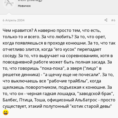
Новичок
6 Апрель 2004
#6
Чем нравится? А наверно просто тем, что есть,
только-то и всего. За что любить? За то, что орет,
когда появляешься в проходе конюшни. За то, что так
отчетливо злится, когда "его кусок" перепадает
соседу. За то, что выручает на соревнованиях, хотя в
повседневной работе может быть полная засада. За
то, что говоришь "пока-пока", а зверя ("лицо" в
решетке денника) - "а щечку еще не почесали". За то,
что выключаешь все "рабочие трайблы", когда
щелкаешь поворотником, подъезжая к конюшне. За
то, что он - черная гадкая лошадка, "заводской брак",
Балбес, Птица, Тоша, официозный Альбатрос - просто
существует, этакий полутонный "котик старой девы"