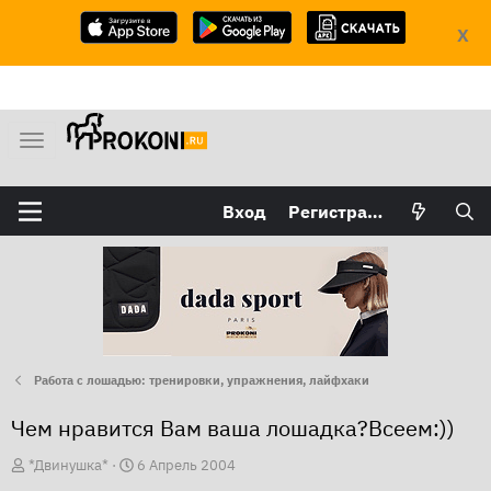
X
М
е
н
Вход
Регистрация
ю
Работа с лошадью: тренировки, упражнения, лайфхаки
Чем нравится Вам ваша лошадка?Всеем:))
А
Д
*Двинушка*
6 Апрель 2004
в
а