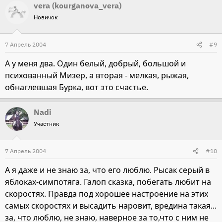
vera (kourganova_vera)
Новичок
7 Апрель 2004
#9
А у меня два. Один белый, добрый, большой и
психованный Мизер, а вторая - мелкая, рыжая,
обнаглевшая Бурка, вот это счастье.
Nadi
Участник
7 Апрель 2004
#10
А я даже и не знаю за, что его люблю. Рысак серый в
яблоках-симпотяга. Галоп сказка, побегать любит на
скоростях. Правда под хорошее настроение на этих
самых скоростях и высадить наровит, вредина такая...
за, что люблю, не знаю, наверное за то,что с ним не