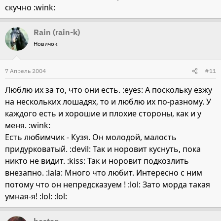
скучно :wink:
Rain (rain-k)
Новичок
7 Апрель 2004
#11
Люблю их за то, что они есть. :eyes: А поскольку езжу
на нескольких лошадях, то и люблю их по-разному. У
каждого есть и хорошие и плохие стороны, как и у
меня. :wink:
Есть любимчик - Кузя. Он молодой, малость
придурковатый. :devil: Так и норовит куснуть, пока
никто не видит. :kiss: Так и норовит подкозлить
внезапно. :lala: Много что любит. Интересно с ним
потому что он непредсказуем ! :lol: Зато морда такая
умная-я! :lol: :lol: