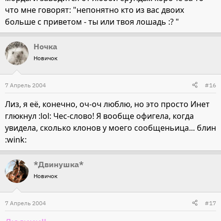
что мне говорят: "непонятно кто из вас двоих
больше с приветом - ты или твоя лошадь :? "
Ночка
Новичок
7 Апрель 2004
#16
Лиз, я её, конечно, оч-оч люблю, но это просто Инет
глюкнул :lol: Чес-слово! Я вообще офигела, когда
увидела, сколько клонов у моего сообщеньица... блин
:wink:
*Двинушка*
Новичок
7 Апрель 2004
#17