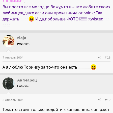
Людиии!!
,
Вы просто все молодци!Вижу,что вы все любите своих
любимцев,даже если они проказничают :wink: Так
держать!!!! :!:
И да,побольше ФОТОК!!!!!! :twisted: :!:
:!: :!:
zlaja
Новичок
7 Апрель 2004
#18
А я люблю Торичку за то-что она есть!!!!!!!!!!!!
Ангмарец
Новичок
8 Апрель 2004
#19
Тем,что стоит только подойти к конюшне как он ржёт