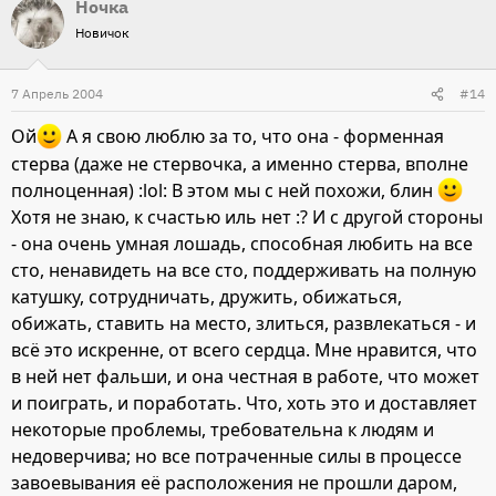
Ночка
Новичок
7 Апрель 2004
#14
Ой
А я свою люблю за то, что она - форменная
стерва (даже не стервочка, а именно стерва, вполне
полноценная) :lol: В этом мы с ней похожи, блин
Хотя не знаю, к счастью иль нет :? И с другой стороны
- она очень умная лошадь, способная любить на все
сто, ненавидеть на все сто, поддерживать на полную
катушку, сотрудничать, дружить, обижаться,
обижать, ставить на место, злиться, развлекаться - и
всё это искренне, от всего сердца. Мне нравится, что
в ней нет фальши, и она честная в работе, что может
и поиграть, и поработать. Что, хоть это и доставляет
некоторые проблемы, требовательна к людям и
недоверчива; но все потраченные силы в процессе
завоевывания её расположения не прошли даром,