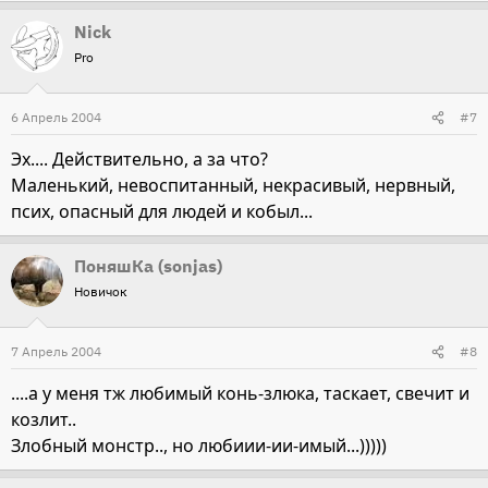
Nick
Pro
6 Апрель 2004
#7
Эх.... Действительно, а за что?
Маленький, невоспитанный, некрасивый, нервный,
псих, опасный для людей и кобыл...
ПоняшКа (sonjas)
Новичок
7 Апрель 2004
#8
....а у меня тж любимый конь-злюка, таскает, свечит и
козлит..
Злобный монстр.., но любиии-ии-имый...)))))