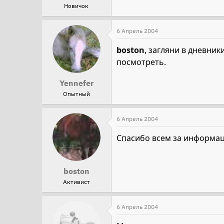
Новичок
6 Апрель 2004
boston
, загляни в дневни
посмотреть.
Yennefer
Опытный
6 Апрель 2004
Спасибо всем за информа
boston
Активист
6 Апрель 2004