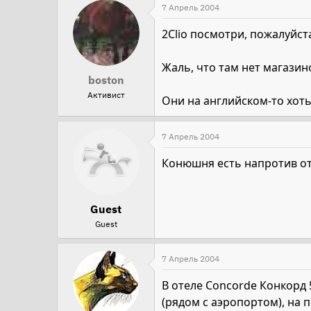
7 Апрель 2004
2Сlio посмотри, пожалуйста
Жаль, что там нет магазин
boston
Активист
Они на английском-то хоть
7 Апрель 2004
Конюшня есть напротив отел
Guest
Guest
7 Апрель 2004
В отеле Concorde Конкорд
(рядом с аэропортом), на 