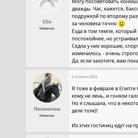
Могу посоветовать конюшн
дважды. Час, кажется, бакс
подружкой по второму разу
Clio
за человека точно
Новичок
Езда в том темпе, который
поспокойнее, но устраива
Седла у них хорошие, спор
изменилось - очень строго
Да, если захотите, вам по
6 Апрель 2004
Я тоже в феврале в Египте
кому не лень, и гоняли гало
Но я слышала, что в некот
Полиночка
деле толк)!
Новичок
Из этих гостинец едут на п