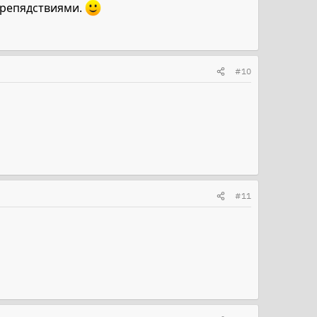
 препядствиями.
#10
#11