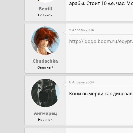
арабы. Стоит 10 у.е. час.
Bentli
Новичок
7 Апрель 2004
http://igogo.boom.ru/egypt
Chudachka
Опытный
8 Апрель 2004
Кони вымерли как диноза
Ангмарец
Новичок