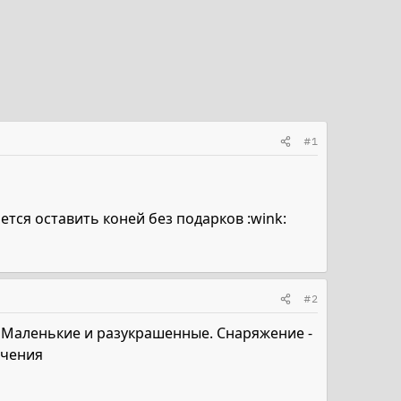
#1
ется оставить коней без подарков :wink:
#2
. Маленькие и разукрашенные. Снаряжение -
ачения