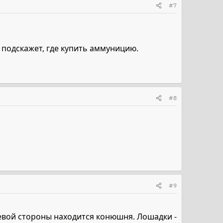
#7
и подскажет, где купить аммуницию.
#8
#9
левой стороны находится конюшня. Лошадки -