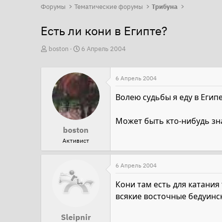
Форумы
Тематические форумы
Трибуна
Есть ли кони в Египте?
А
Д
boston
6 Апрель 2004
в
а
т
т
6 Апрель 2004
о
а
р
н
Волею судьбы я еду в Египе
т
а
е
ч
Может быть кто-нибудь зна
boston
м
а
Активист
ы
л
а
6 Апрель 2004
Кони там есть для катания
всякие восточные бедуинс
Sleipnir