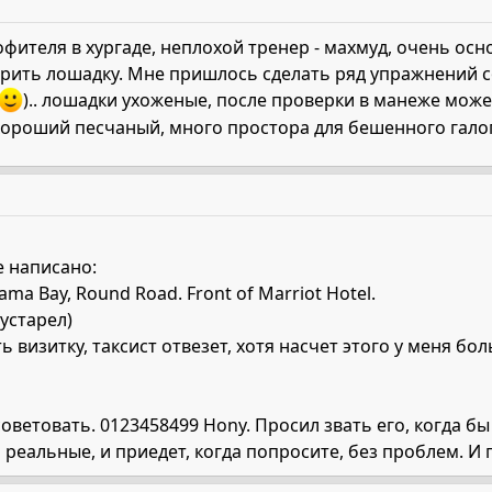
софителя в хургаде, неплохой тренер - махмуд, очень ос
рить лошадку. Мне пришлось сделать ряд упражнений с
).. лошадки ухоженые, после проверки в манеже може
хороший песчаный, много простора для бешенного гало
ке написано:
ma Bay, Round Road. Front of Marriot Hotel.
 устарел)
ь визитку, таксист отвезет, хотя насчет этого у меня б
осоветовать. 0123458499 Hony. Просил звать его, когда 
о реальные, и приедет, когда попросите, без проблем. И г