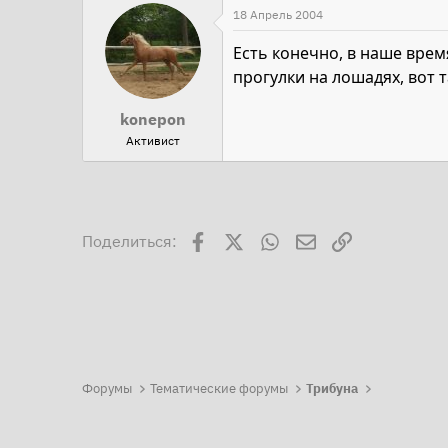
18 Апрель 2004
Есть конечно, в наше время
прогулки на лошадях, вот т
konepon
Активист
Facebook
X
WhatsApp
Электронная поч
Ссылка
Поделиться:
Форумы
Тематические форумы
Трибуна