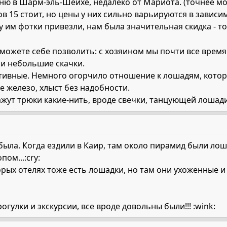
ю в Шарм-эль-Шейхе, недалеко от Мариота. (точнее мо
ов 15 стоит, но цены у них сильно варьируются в зависи
 им фотки привезли, нам была значительная скидка - т
 можете себе позволить: с хозяином мы почти все врем
ли небольшие скачки.
тивные. Немного огорчило отношение к лошадям, которо
е железо, хлыст без надобности.
кажут трюки какие-нить, вроде свечки, танцующей лошад
 была. Когда ездили в Каир, там около пирамид были лош
пом...:cry:
орых отелях тоже есть лошадки, но там они ухоженные и
рогулки и экскурсии, все вроде довольны были!!! :wink: