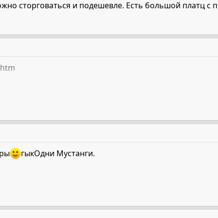
 Можно сторговаться и подешевле. Есть большой платц с
.htm
вры
гыкОдни Мустанги.