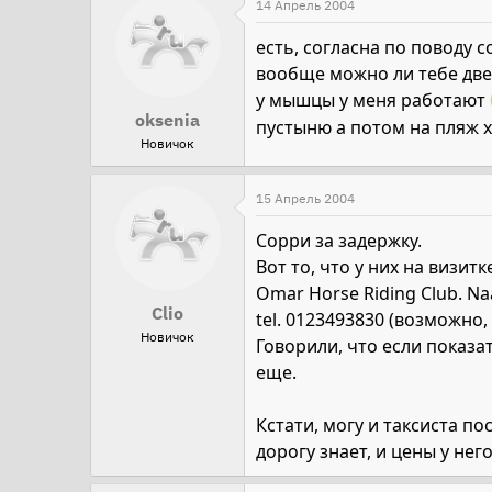
14 Апрель 2004
есть, согласна по поводу 
вообще можно ли тебе две
у мышцы у меня работают
oksenia
пустыню а потом на пляж 
Новичок
15 Апрель 2004
Сорри за задержку.
Вот то, что у них на визит
Omar Horse Riding Club. Naa
Clio
tel. 0123493830 (возможно,
Новичок
Говорили, что если показат
еще.
Кстати, могу и таксиста п
дорогу знает, и цены у нег