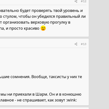
#12
новательно будет проверять твой уровень и
о стулом, чтобы он убедился правильный ли
т организовать верховую прогулку в
па, и просто красиво
#13
ольшие сомнения. Вообще, таксисты у них те
бы мы ни приехали в Шарм. Он и в конюшню
лавное - не спрашивает, как зовут :wink: