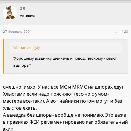
JS
Активист
27 Февраль 2004
#23
falk написал(а):
"Хорошему всаднику шенкель и повод. плохому - хлыст
и шпоры"
смешно, имхо. У нас все МС и МКМС на шпорах едут.
Хлыстами если надо поясняют (есс-но с умом-
мастера все-таки). А вот чайники потом могут и без
хлыстов ехать.
А выездка без шпоры- вообще не понимаю. Это даже
в правилах ФЕИ регламентировано как обязательный
экип.