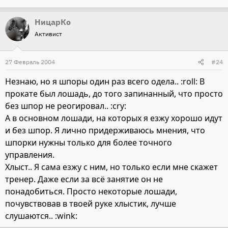
НицарКо
Активист
27 Февраль 2004
#24
Незнаю, но я шпоры один раз всего одела.. :roll: В
прокате был лошадь, до того запинанный, что просто
без шпор не реогировал.. :cry:
А в основном лошади, на которых я езжу хорошо идут
и без шпор. Я лично придерживаюсь мнения, что
шпорки нужны только для более точного
управления.
Хлыст.. Я сама езжу с ним, но только если мне скажет
тренер. Даже если за всё занятие он не
понадобиться. Просто некоторые лошади,
почувствовав в твоей руке хлыстик, лучше
слушаются.. :wink: