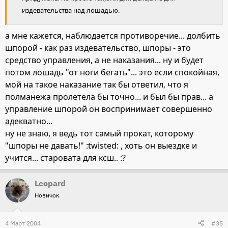
издевательства над лошадью.
а мне кажется, наблюдается противоречие... долбить
шпорой - как раз издевательство, шпоры - это
средство управления, а не наказания... ну и будет
потом лошадь "от ноги бегать"... это если спокойная,
мой на такое наказание так бы ответил, что я
полманежа пролетела бы точно... и был бы прав... а
управление шпорой он воспринимает совершенно
адекватно...
ну не знаю, я ведь тот самый прокат, которому
"шпоры не давать!" :twisted: , хоть он выездке и
учится... старовата для ксш.. :?
Leopard
Новичок
4 Март 2004
#35