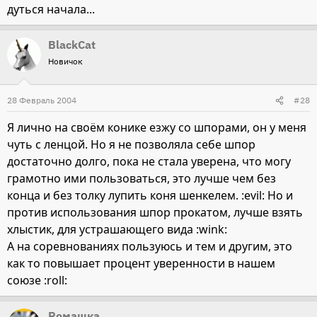
дуться начала...
BlackCat
Новичок
28 Февраль 2004
#28
Я лично на своём конике езжу со шпорами, он у меня
чуть с ленцой. Но я не позволяла себе шпор
достаточно долго, пока не стала уверена, что могу
грамотно ими пользоваться, это лучше чем без
конца и без толку лупить коня шенкелем. :evil: Но и
против использования шпор прокатом, лучше взять
хлыстик, для устрашающего вида :wink:
А на соревнованиях пользуюсь и тем и другим, это
как то повышает процент уверенности в нашем
союзе :roll:
Рoмaшкa_