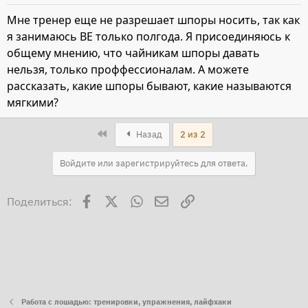
Мне тренер еще не разрешает шпоры носить, так как
я занимаюсь ВЕ только полгода. Я присоединяюсь к
общему мнению, что чайникам шпоры давать
нельзя, только проффессионалам. А можете
рассказать, какие шпоры бывают, какие называются
мягкими?
First
Назад
2 из 2
Войдите или зарегистрируйтесь для ответа.
Facebook
X
WhatsApp
Электронная почта
Ссылка
Поделиться:
Работа с лошадью: тренировки, упражнения, лайфхаки