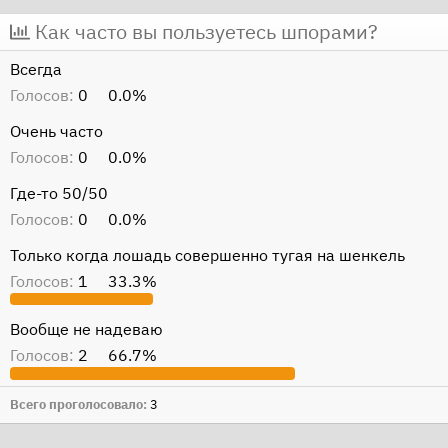
т
т
Как часто вы пользуетесь шпорами?
о
а
Всегда
р
н
Голосов:
0
0.0%
т
а
е
ч
Очень часто
м
а
Голосов:
0
0.0%
ы
л
Где-то 50/50
а
Голосов:
0
0.0%
Только когда лошадь совершенно тугая на шенкель
Голосов:
1
33.3%
Вообще не надеваю
Голосов:
2
66.7%
Всего проголосовало
3