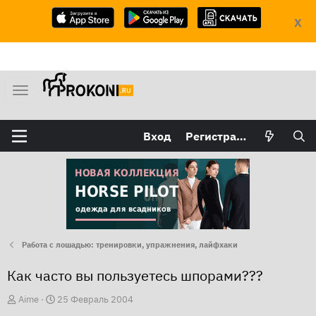
X
М
е
н
Вход
Регистрация
ю
Работа с лошадью: тренировки, упражнения, лайфхаки
Как часто вы пользуетесь шпорами???
А
Д
Aime
25 Февраль 2004
в
а