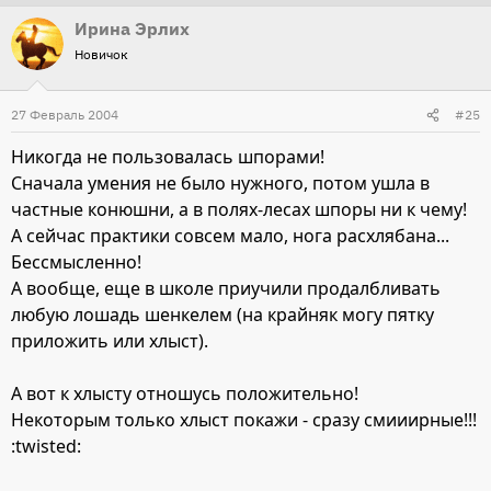
Ирина Эрлих
Новичок
27 Февраль 2004
#25
Никогда не пользовалась шпорами!
Сначала умения не было нужного, потом ушла в
частные конюшни, а в полях-лесах шпоры ни к чему!
А сейчас практики совсем мало, нога расхлябана...
Бессмысленно!
А вообще, еще в школе приучили продалбливать
любую лошадь шенкелем (на крайняк могу пятку
приложить или хлыст).
А вот к хлысту отношусь положительно!
Некоторым только хлыст покажи - сразу смииирные!!!
:twisted: