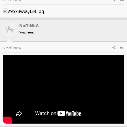
NaDiNkA
Участник
5 Май 2016
#5