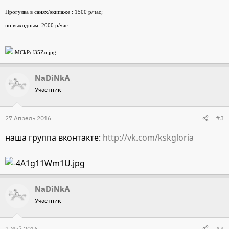
Прогулка в санях/экипаже : 1500 р/час;
по выходным: 2000 р/час
NaDiNkA
Участник
27 Апрель 2016
#3
наша группа вконтакте:
http://vk.com/kskgloria
NaDiNkA
Участник
2 Май 2016
#4