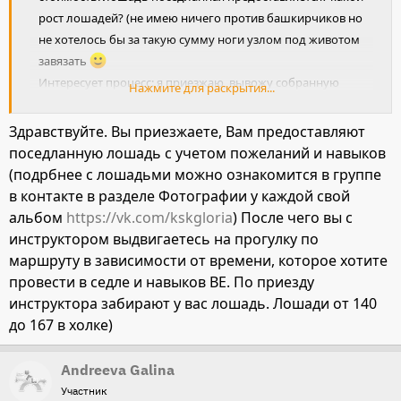
рост лошадей? (не имею ничего против башкирчиков но
не хотелось бы за такую сумму ноги узлом под животом
завязать
Интересует процесс: я приезжаю, вывожу собранную
Нажмите для раскрытия...
лошадь, сажусь в седло, после прогулки я спешиваюсь.
отдаю лошадь переодеваюсь и уезжаю?
Здравствуйте. Вы приезжаете, Вам предоставляют
поседланную лошадь с учетом пожеланий и навыков
(подрбнее с лошадьми можно ознакомится в группе
в контакте в разделе Фотографии у каждой свой
альбом
https://vk.com/kskgloria
) После чего вы с
инструктором выдвигаетесь на прогулку по
маршруту в зависимости от времени, которое хотите
провести в седле и навыков ВЕ. По приезду
инструктора забирают у вас лошадь. Лошади от 140
до 167 в холке)
Andreeva Galina
Участник