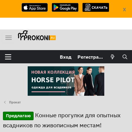
X
М
е
н
Вход
Регистрация
ю
Прокат
Конные прогулки для опытных
Предлагаю
всадников по живописным местам!