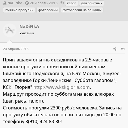
Т
А
Д
NaDiNkA
20 Апрель 2016
галоп
для опытных
е
в
а
конные прогулки
фотосессии
фотосессии на лошадях
г
т
т
и
о
а
NaDiNkA
р
н
Участник
т
а
е
ч
20 Апрель 2016
#1
м
а
ы
л
Приглашаем опытных всадников на 2,5-часовые
а
конные прогулки по живописнейшим местам
ближайшего Подмосковья, на Юге Москвы, в музее-
заповеднике Горки-Ленинские "Суббота галопом",
КСК "Глория"
http://www.kskgloria.com
.
Маршрут проходит по субботам на всех аллюрах
(шаг, рысь, галоп).
Стоимость прогулки 2300 руб./с человека. Запись на
прогулку обязательна не позже пятницы до 20:00 по
телефону 8(910) 424-83-80!