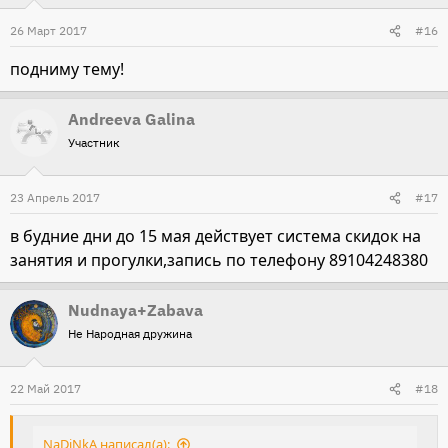
26 Март 2017
#16
подниму тему!
Andreeva Galina
Участник
23 Апрель 2017
#17
в будние дни до 15 мая действует система скидок на
занятия и прогулки,запись по телефону 89104248380
Nudnaya+Zabava
Не Народная дружина
22 Май 2017
#18
NaDiNkA написал(а):