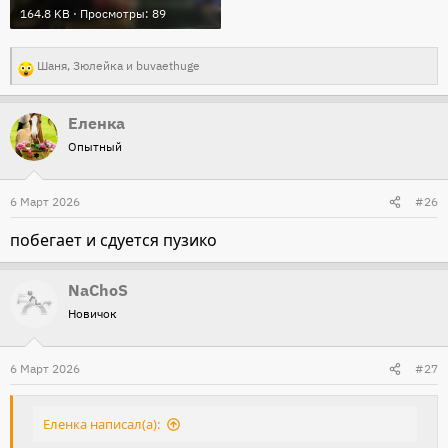
164.8 KB · Просмотры: 89
Шаня
,
Зюлейка
и
buvaethuge
Р
е
Еленка
а
Опытный
к
ц
и
6 Март 2026
#26
и
побегает и сдуется пузико
:
NaChoS
Новичок
6 Март 2026
#27
Еленка написал(а):