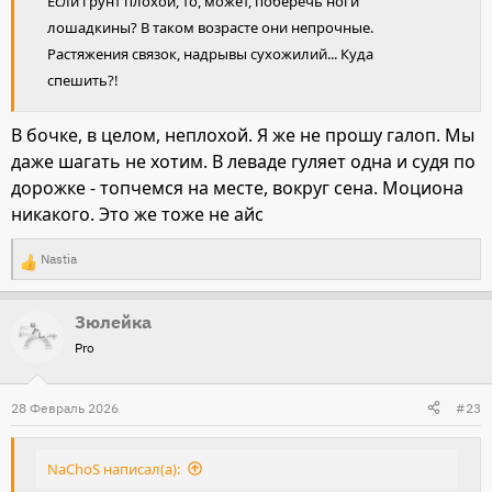
Если грунт плохой, то, может, поберечь ноги
лошадкины? В таком возрасте они непрочные.
Растяжения связок, надрывы сухожилий... Куда
спешить?!
В бочке, в целом, неплохой. Я же не прошу галоп. Мы
даже шагать не хотим. В леваде гуляет одна и судя по
дорожке - топчемся на месте, вокруг сена. Моциона
никакого. Это же тоже не айс
Nastia
Р
е
Зюлейка
а
Pro
к
ц
и
28 Февраль 2026
#23
и
:
NaChoS написал(а):