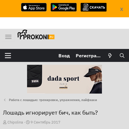
X
М
е
н
Вход
Регистрация
ю
Работа с лошадью: тренировки, упражнения, лайфхаки
Лошадь игнорирует бич, как быть?
А
Д
Chipolina
9 Сентябрь 2017
в
а