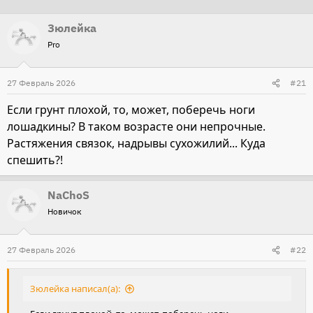
т
т
Зюлейка
о
а
Pro
р
н
т
а
27 Февраль 2026
е
ч
#21
м
а
Если грунт плохой, то, может, поберечь ноги
ы
л
лошадкины? В таком возрасте они непрочные.
а
Растяжения связок, надрывы сухожилий... Куда
спешить?!
NaChoS
Новичок
27 Февраль 2026
#22
Зюлейка написал(а):