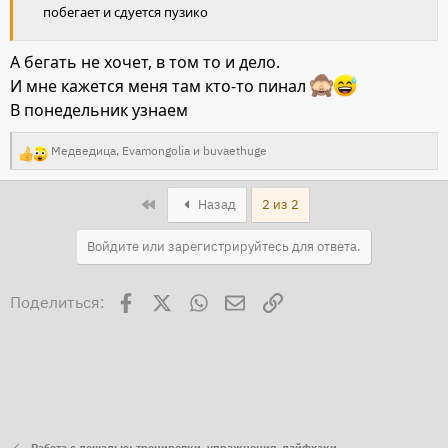
побегает и сдуется пузико
А бегать не хочет, в том то и дело.
И мне кажется меня там кто-то пинал
В понедельник узнаем
Медведица
,
Evamongolia
и
buvaethuge
Р
е
First
Назад
2 из 2
а
к
Войдите или зарегистрируйтесь для ответа.
ц
и
Facebook
X
WhatsApp
Электронная почта
Ссылка
Поделиться:
и
: