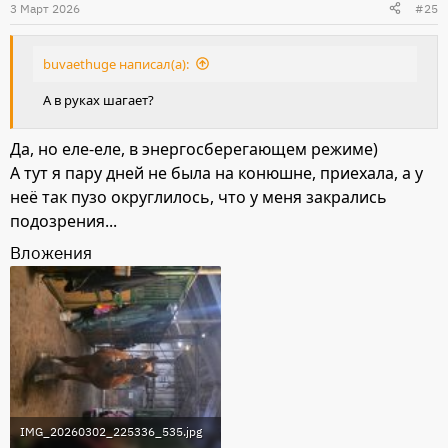
3 Март 2026
#25
buvaethuge написал(а):
А в руках шагает?
Да, но еле-еле, в энергосберегающем режиме)
А тут я пару дней не была на конюшне, приехала, а у
неё так пузо округлилось, что у меня закрались
подозрения...
Вложения
IMG_20260302_225336_535.jpg