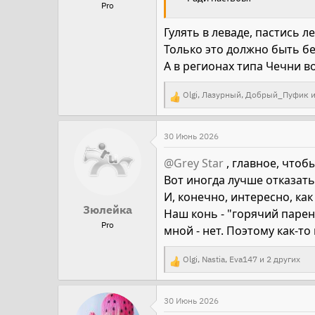
:
Pro
Гулять в леваде, пастись 
Только это должно быть б
А в регионах типа Чечни 
Olgi
,
Лазурный
,
Добрый_Пуфик
и
Р
е
а
30 Июнь 2026
к
@Grey Star
, главное, чтоб
ц
Вот иногда лучше отказатьс
и
И, конечно, интересно, как
и
Зюлейка
Наш конь - "горячий паре
:
Pro
мной - нет. Поэтому как-т
Olgi
,
Nastia
,
Eva147
и 2 других
Р
е
а
30 Июнь 2026