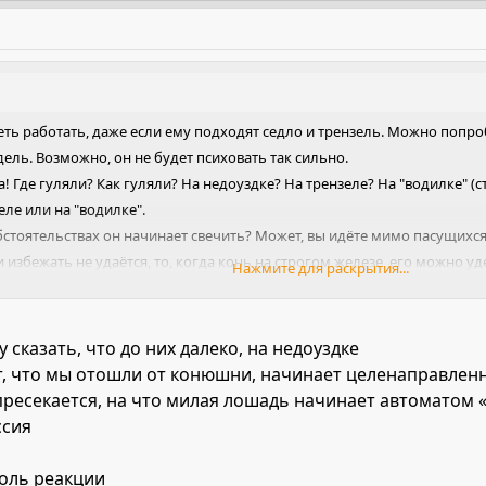
теть работать, даже если ему подходят седло и трензель. Можно поп
дель. Возможно, он не будет психовать так сильно.
а! Где гуляли? Как гуляли? На недоуздке? На трензеле? На "водилке" (с
ле или на "водилке".
обстоятельствах он начинает свечить? Может, вы идёте мимо пасущих
и избежать не удаётся, то, когда конь на строгом железе, его можно уд
Нажмите для раскрытия...
ами что-то случилось, так что можно водить его гулять, будучи в шлеме
лки?
 сказать, что до них далеко, на недоуздке
но ему накосить травы и пусть ест её у себя в деннике, это нормальное
т, что мы отошли от конюшни, начинает целенаправле
 пресекается, на что милая лошадь начинает автоматом
ссия
оль реакции