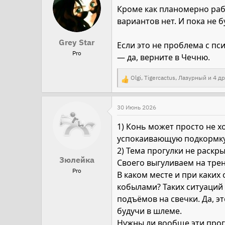
к
Кроме как планомерно раб
ц
вариантов нет. И пока не 
и
и
Grey Star
Если это не проблема с пси
:
Pro
— да, верните в Чечню.
Olgi
,
Tigercactus
,
Лазурный
и 4 др
Р
е
а
30 Июнь 2026
к
1) Конь может просто не х
ц
успокаивающую подкормку с
и
2) Тема прогулки не раскры
и
Зюлейка
Своего выгуливаем на трен
:
Pro
В каком месте и при каких
кобылами? Таких ситуаций 
подъёмов на свечки. Да, эт
будучи в шлеме.
Нужны ли вообще эти прог