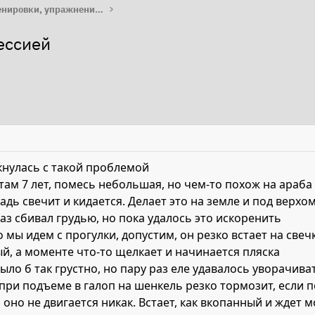
Работа с лошадью: тренировки, упражнения, лайфхаки
ессией
кнулась с такой проблемой
ам 7 лет, помесь небольшая, но чем-то похож на араба
ь свечит и кидается. Делает это на земле и под верхом
раз сбивал грудью, но пока удалось это искоренить
 мы идем с прогулки, допустим, он резко встает на свеч
, а моменте что-то щелкает и начинается пляска
ыло б так грустно, но пару раз еле удавалось уворачива
 при подъеме в галоп на шенкель резко тормозит, если
ь оно не двигается никак. Встает, как вкопанный и ждет