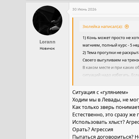
е
а
30 Июнь 2026
к
ц
Зюлейка написал(а):
и
1) Конь может просто не хо
и
Lorann
магнием, полный курс - 5 не
:
Новичок
2) Тема прогулки не раскрыт
Своего выгуливаем на трензе
В каком месте и при каких 
ситуаций надо избегать. Есл
риск и я не хочу, чтобы с В
Нужны ли вообще эти прогу
Ситуация с «гулянием»
Ради пастьбы?
Ходим мы в Левады, не могу
Но, если есть трава, то мож
Как только зверь понимае
Естественно, это сразу же
Использовать хлыст? Агре
Орать? Агрессия
Пытаться договориться? Н