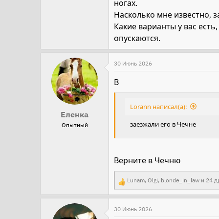
ногах.
Насколько мне известно, з
Какие варианты у вас есть
опускаются.
30 Июнь 2026
В
Lorann написал(а):
Еленка
заезжали его в Чечне
Опытный
Верните в Чечню
Lunam
,
Olgi
,
blonde_in_law
и 24 д
Р
е
а
30 Июнь 2026