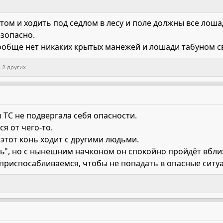
летом и ходить под седлом в лесу и поле должны все лош
езопасно.
вообще нет никаких крытых манежей и лошади табуном с
 2 других
ы ТС не подвергала себя опасности.
я от чего-то.
 этот конь ходит с другими людьми.
нь", но с нынешним начконом он спокойно пройдёт вбли
о приспосабливаемся, чтобы не попадать в опасные ситу