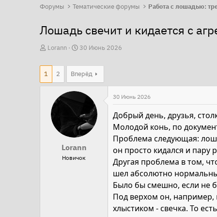
Форумы
Тематические форумы
Лошадь свечит и кидается с агр
А
Д
Lorann
30 Июнь 2026
в
а
т
т
1
2
Вперёд
о
а
р
н
30 Июнь 2026
т
а
Добрый день, друзья, стол
е
ч
Молодой конь, по документ
м
а
Проблема следующая: лошад
ы
л
Lorann
он просто кидался и пару 
а
Новичок
Другая проблема в том, что
шел абсолютно нормальный
Было бы смешно, если не б
Под верхом он, например,
хлыстиком - свечка. То ест