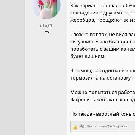
к
Как вариант - лошадь обуч
ц
совпадение с другим сопро
и
жеребцов, поощряют её и 
и
uta/1
:
Pro
Сложно вот так, не видя ва
ситуацию. Было бы хорошо
поработать с вашим конём 
будет лишним.
Я помню, как один мой зна
тормозил, а на остановку -
Можно попытаться работать
Закрепить контакт с лошад
Но так да - взрослый конь 
Olgi
,
Nastia
,
юлия2
и 3 других
Р