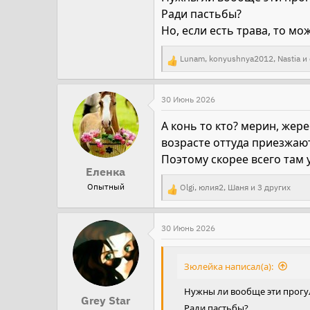
Ради пастьбы?
Но, если есть трава, то мо
Lunam
,
konyushnya2012
,
Nastia
и 
Р
е
а
30 Июнь 2026
к
А конь то кто? мерин, жере
ц
возрасте оттуда приезжают 
и
Поэтому скорее всего там 
и
Еленка
:
Опытный
Olgi
,
юлия2
,
Шаня
и 3 других
Р
е
а
30 Июнь 2026
к
ц
Зюлейка написал(а):
и
Нужны ли вообще эти прогу
и
Grey Star
Ради пастьбы?