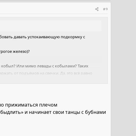
#9
робовать давать успокаивающую подкормку с
трогое железо)?
ся кобыл? Или мимо левады с кобылами? Таких
ержать от подъёмов на свечки. Да, это всё равно
.
 решение.
нно прижиматься плечом
 «быдлить» и начинает свои танцы с бубнами