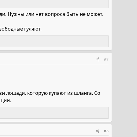
ади. Нужны или нет вопроса быть не может.
вободные гуляют.
#7
зи лошади, которую купают из шланга. Со
ации.
#8