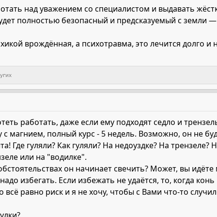
отать над уважением со специалистом и выдавать жёст
будет полностью безопасный и предсказуемый с земли —
хикой врождённая, а психотравма, это лечится долго и н
угих
отеть работать, даже если ему подходят седло и трензе
 магнием, полный курс - 5 недель. Возможно, он не буд
та! Где гуляли? Как гуляли? На недоуздке? На трензеле? 
зеле или на "водилке".
 обстоятельствах он начинает свечить? Может, вы идёт
надо избегать. Если избежать не удаётся, то, когда кон
о всё равно риск и я не хочу, чтобы с Вами что-то случил
улки?