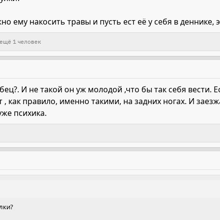
жно ему накосить травы и пусть ест её у себя в деннике
ещё 1 человек
бец?. И не такой он уж молодой ,что бы так себя вести. 
, как правило, именно такими, на задних ногах. И заезжа
уже психика.
лки?