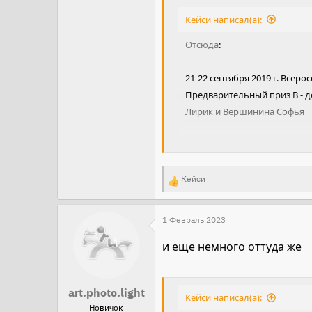
Кейси написал(а):
Отсюда
:
21-22 сентября 2019 г. Всер
Предварительный приз В - д
Лирик и Вершинина Софья
Лирик 28
порода помесь
масть / пол / дата рожде
Кейси
Р
заводчик
Конзавод им. 
е
отец
Le Joli 210224494
а
1 Февраль 2023
мать
7565 Рустика
к
и еще немного оттуда же
владелец
ООО "ОУСЦ "П
ц
и
Фотограф
Ольга Руднева
и
art.photo.light
Кейси написал(а):
:
Новичок