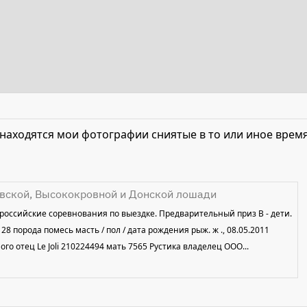
 находятся мои фотографии сниятые в то или иное врем
вской, Высококровной и Донской лошади
сероссийские соревнования по выездке. Предварительный приз В - дети.
 порода помесь масть / пол / дата рождения рыж. ж ., 08.05.2011
го отец Le Joli 210224494 мать 7565 Рустика владелец ООО...