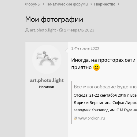
Форумы
Тематические форумы
Творчество
Мои фотографии
А
Д
art.photo.light
1 Февраль 2023
в
а
т
т
1 Февраль 2023
о
а
р
н
Иногда, на просторах сети
т
а
приятно
е
ч
art.photo.light
м
а
Всё многообразие Буденно
Новичок
ы
л
Отсюда: 21-22 сентября 2019 г. В
а
Лирик и Вершинина Софья Лирик 28
заводчик Конзавод им. С.М.Буденно
www.prokoni.ru