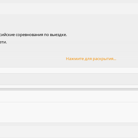
оссийские соревнования по выездке.
ети.
Нажмите для раскрытия...
ния рыж. ж ., 08.05.2011
С.М.Буденного
ланерная"