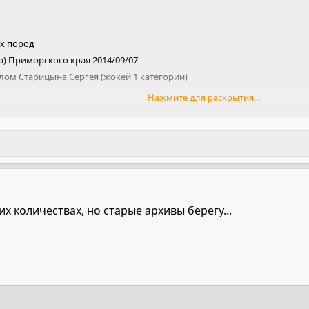
ых пород
ка) Приморского края 2014/09/07
лом Старицына Сергея (жокей 1 категории)
Нажмите для раскрытия...
. Первой Конной армии"
х количествах, но старые архивы берегу...
рьевич