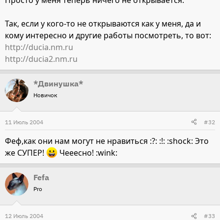
Так, если у кого-то не открываются как у меня, да и
кому интересно и другие работы посмотреть, то вот:
http://ducia.nm.ru
http://ducia2.nm.ru
*Двинушка*
Новичок
11 Июль 2004
#32
Феф,как они нам могут не нравиться :?: :!: :shock: Это
же СУПЕР!
Чееесно! :wink:
Fefa
Pro
12 Июль 2004
#33