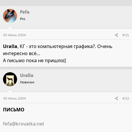
т
т
Fefa
о
а
Pro
р
н
т
а
30 Июнь 2004
е
ч
#21
м
а
Uralla
, КГ - это компьютерная графика?. Очень
ы
л
интересно всё...
а
А письмо пока не пришло((
Uralla
Новичок
30 Июнь 2004
#22
ПИСЬМО
fefa@krovatka.net