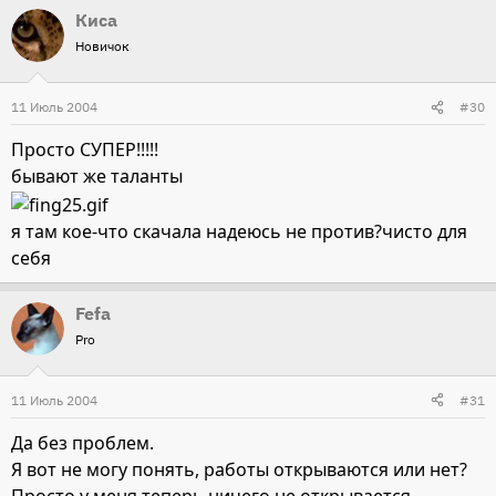
Киса
Новичок
11 Июль 2004
#30
Просто СУПЕР!!!!!
бывают же таланты
я там кое-что скачала надеюсь не против?чисто для
себя
Fefa
Pro
11 Июль 2004
#31
Да без проблем.
Я вот не могу понять, работы открываются или нет?
Просто у меня теперь ничего не открывается.