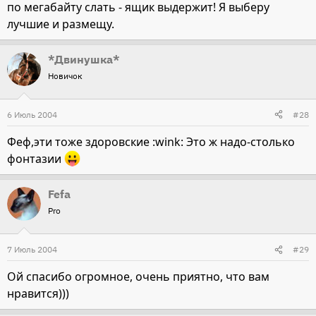
по мегабайту слать - ящик выдержит! Я выберу
лучшие и размещу.
*Двинушка*
Новичок
6 Июль 2004
#28
Феф,эти тоже здоровские :wink: Это ж надо-столько
фонтазии
Fefa
Pro
7 Июль 2004
#29
Ой спасибо огромное, очень приятно, что вам
нравится)))