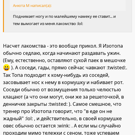
Анюта М написал(а):
Поднимает ногу и по малейшему намеку ее ставит... и
тем вымогает из меня лакомство :lol:
Насчет лакомства - это вообще прикол. Я Изотопа
обычно седлаю, когда начинают раздавать ужин.
(Ему, естественно, оставляют сухой паек в мешочке
). А соседи, гады, прямо сейчас чавкают :twisted:.
Так Топа подходит к кому-нибудь из соседей,
засовывает нос к нему в кормушку и набивает рот.
Соседи обычно от возмущения только челюстью
клацают (а что они могут, они же за решеточкой, в
денничке закрыты :twisted: ). Самое смешное, что
тренер про Изотопа говорит, что "в еде он не
жадный" :lol: , и действительно, в своей кормушке
овес обычно остается :wink: . А если мы случайно
проходим мимо тележки с сеном, тоже успеваем