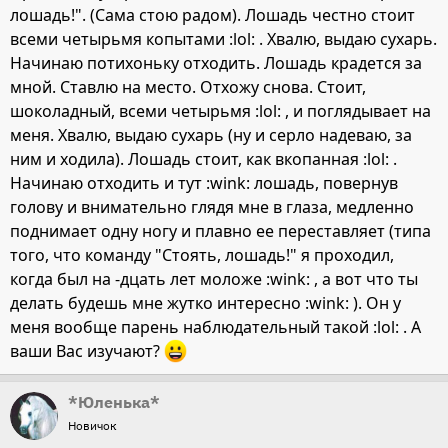
лошадь!". (Сама стою радом). Лошадь честно стоит
всеми четырьмя копытами :lol: . Хвалю, выдаю сухарь.
Начинаю потихоньку отходить. Лошадь крадется за
мной. Ставлю на место. Отхожу снова. Стоит,
шоколадный, всеми четырьмя :lol: , и поглядывает на
меня. Хвалю, выдаю сухарь (ну и серло надеваю, за
ним и ходила). Лошадь стоит, как вкопанная :lol: .
Начинаю отходить и тут :wink: лошадь, повернув
голову и внимательно глядя мне в глаза, медленно
поднимает одну ногу и плавно ее переставляет (типа
того, что команду "Стоять, лошадь!" я проходил,
когда был на -дцать лет моложе :wink: , а вот что ты
делать будешь мне жутко интересно :wink: ). Он у
меня вообще парень наблюдательный такой :lol: . А
ваши Вас изучают?
*Юленька*
Новичок