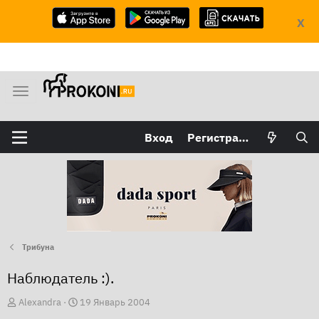
X
М
е
н
Вход
Регистрация
ю
Трибуна
Наблюдатель :).
А
Д
Alexandra
19 Январь 2004
в
а