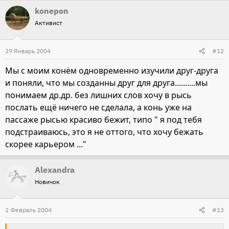
поднимает! Согнутую в запястье, но так, что верхняя
konepon
часть ноги аж за горизонталь уходит! И я решила
Активист
научиьт ее команде "Поставь". Хи-хи. Лысая Лошадь все
быстро просекла. Поднимает ногу и по малейшему
29 Январь 2004
#12
намеку ее ставит... и тем вымогает из меня лакомство :lol:
Мы с моим конём одновременно изучили друг-друга
и поняли, что мы созданны друг для друга..........мы
понимаем др.др. без лишних слов хочу в рысь
послать ещё ничего не сделала, а конь уже на
пассаже рысью красиво бежит, типо " я под тебя
подстраиваюсь, это я не оттого, что хочу бежать
скорее карьером ..."
Alexandra
Новичок
2 Февраль 2004
#13