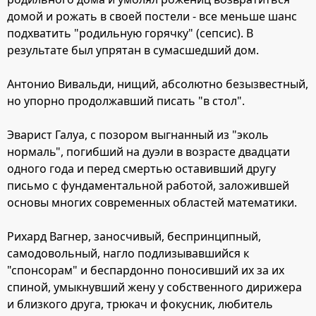
домой и рожать в своей постели - все меньше шанс
подхватить "родильную горячку" (сепсис). В
результате был упрятан в сумасшедший дом.
Антонио Вивальди, нищий, абсолютно безызвестный,
но упорно продолжавший писать "в стол".
Эварист Галуа, с позором выгнанный из "эколь
нормаль", погибший на дуэли в возрасте двадцати
одного года и перед смертью оставивший другу
письмо с фундаментальной работой, заложившей
основы многих современных областей математики.
Рихард Вагнер, заносчивый, беспринципный,
самодовольный, нагло подлизывавшийся к
"спонсорам" и беспардонно поносивший их за их
спиной, умыкнувший жену у собственного дирижера
и близкого друга, трюкач и фокусник, любитель