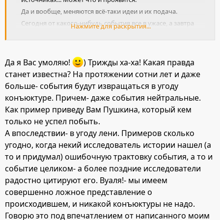
Да и вообще, меняются всё-таки идеи и их подача.
Сегодня от какого-нибудь события все в ужасе, а завтра
Нажмите для раскрытия...
будут им восторгаться - но это же не значит, что самого
события не было вовсе, правда?
Да я Вас умоляю!
) Трижды ха-ха! Какая правда
станет известна? На протяжении сотни лет и даже
больше- события будут извращаться в угоду
конъюктуре. Причем- даже события нейтральные.
Как пример приведу Вам Пушкина, который кем
только не успел побыть.
А впоследствии- в угоду лени. Примеров сколько
угодно, когда некий исследователь истории нашел (а
то и придумал) ошибочную трактовку события, а то и
событие целиком- а более поздние исследователи
радостно цитируют его. Вуаля!- мы имеем
совершенно ложное представление о
происходившем, и никакой конъюктуры не надо.
Говорю это под впечатлением от написанного моим