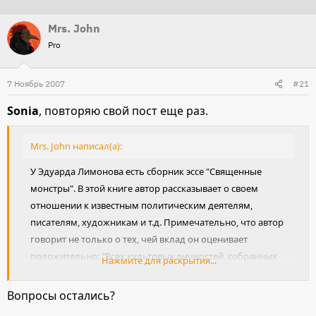
т
т
Mrs. John
о
а
Pro
р
н
т
а
7 Ноябрь 2007
е
ч
#21
м
а
Sonia
, повторяю свой пост еще раз.
ы
л
а
Mrs. John написал(а):
У Эдуарда Лимонова есть сборник эссе "Священные
монстры". В этой книге автор рассказывает о своем
отношении к известным политическим деятелям,
писателям, художникам и т.д. Примечательно, что автор
говорит не только о тех, чей вклад он оценивает
положительно: "Всех культовых личностей, собранных
Нажмите для раскрытия...
мною
по прихоти моей как приязни, так и
неприязни
, объединяет не только бешенное
Вопросы остались?
поклонение как толп, так и горсточек рафинированных