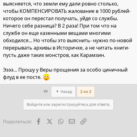
выясняется, что земли ему дали ровно столько,
чтобы КОМПЕНСИРОВАТЬ жалование в 1000 рублей-
которое он перестал получать, уйдя со службы.
Ничего себе разница? В 2 раза! При том что на
службе он еще казенными вещами многими
обходился... Но чтобы это выяснить- нужно по-новой
перерывать архивы в Историчке, а не читать книги-
пусть даже таких монстров, как Карамзин.
Ээээ... Прошу у Веры прощения за особо циничный
флуд в ее посте.
First
Назад
2 из 2
Войдите или зарегистрируйтесь для ответа.
Facebook
X
WhatsApp
Электронная почта
Ссылка
Поделиться: