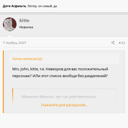
поклонников. В них во всех есть бешенство души,
Дитя Асфальта
, Лютер, он самый, да.
позволившее им дойти до логического конца своих
судеб..."
kitte
Новичок
7 Ноябрь 2007
#22
Sonia написал(а):
Mrs. John, kitte, т.е. Невзоров для вас положительный
персонаж? ИЛи этот список вообще без разделений?
Мерилин Менсон - вот уж действительно
священный монстр!
Нажмите для раскрытия...
Нажмите для раскрытия...
ППКС в квадрате! :lol: