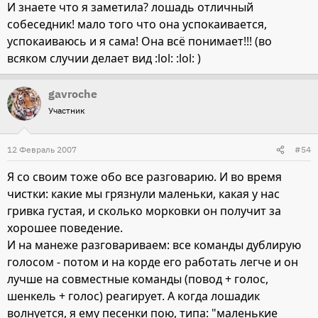
И знаете что я заметила? лошадь отличный
собеседник! мало того что она успокаивается,
успокаиваюсь и я сама! Она всё понимает!!! (во
всяком случии делает вид :lol: :lol: )
gavroche
Участник
12 Февраль 2007
#54
Я со своим тоже обо все разговарию. И во время
чистки: какие мы грязнули маленьки, какая у нас
гривка густая, и сколько морковки он получит за
хорошее поведение.
И на манеже разговариваем: все команды дублирую
голосом - потом и на корде его работать легче и он
лучше на совместные команды (повод + голос,
шенкель + голос) реагирует. А когда лошадик
волнуется, я ему песенки пою, типа: "маленькие