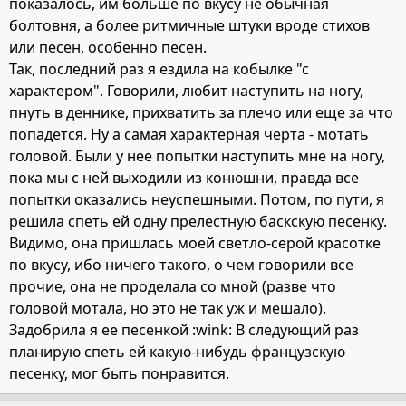
показалось, им больше по вкусу не обычная
болтовня, а более ритмичные штуки вроде стихов
или песен, особенно песен.
Так, последний раз я ездила на кобылке "с
характером". Говорили, любит наступить на ногу,
пнуть в деннике, прихватить за плечо или еще за что
попадется. Ну а самая характерная черта - мотать
головой. Были у нее попытки наступить мне на ногу,
пока мы с ней выходили из конюшни, правда все
попытки оказались неуспешными. Потом, по пути, я
решила спеть ей одну прелестную баскскую песенку.
Видимо, она пришлась моей светло-серой красотке
по вкусу, ибо ничего такого, о чем говорили все
прочие, она не проделала со мной (разве что
головой мотала, но это не так уж и мешало).
Задобрила я ее песенкой :wink: В следующий раз
планирую спеть ей какую-нибудь французскую
песенку, мог быть понравится.