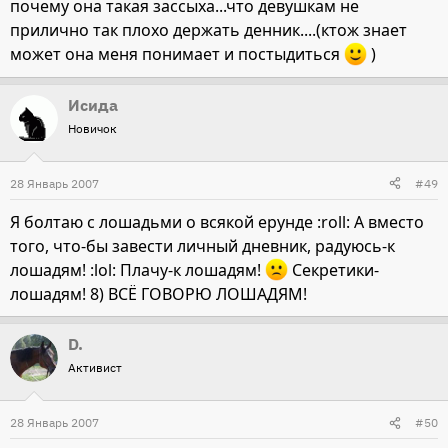
почему она такая зассыха...что девушкам не
прилично так плохо держать денник....(ктож знает
может она меня понимает и постыдиться
)
Исида
Новичок
28 Январь 2007
#49
Я болтаю с лошадьми о всякой ерунде :roll: А вместо
того, что-бы завести личный дневник, радуюсь-к
лошадям! :lol: Плачу-к лошадям!
Секретики-
лошадям! 8) ВСЁ ГОВОРЮ ЛОШАДЯМ!
D.
Активист
28 Январь 2007
#50