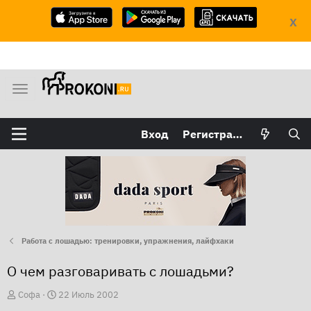
X
М
е
н
Вход
Регистрация
ю
Работа с лошадью: тренировки, упражнения, лайфхаки
О чем разговаривать с лошадьми?
А
Д
Софа
22 Июль 2002
в
а