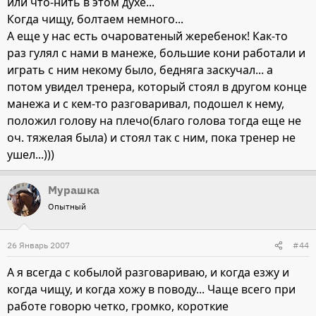
или что-нить в этом духе...
Когда чищу, болтаем немного...
А еще у нас есть очароватеный жеребенок! Как-то
раз гулял с нами в манеже, большие кони работали и
играть с ним некому было, бедняга заскучал... а
потом увидел тренера, который стоял в другом конце
манежа и с кем-то разговаривал, подошел к нему,
положил голову на плечо(благо голова тогда еще не
оч. тяжелая была) и стоял так с ним, пока тренер не
ушел...)))
Мурашка
Опытный
26 Январь 2007
#44
А я всегда с кобылой разговариваю, и когда езжу и
когда чищу, и когда хожу в поводу... Чаще всего при
работе говорю четко, громко, короткие