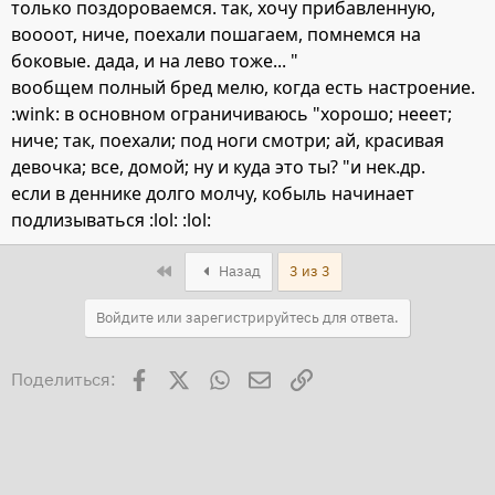
только поздороваемся. так, хочу прибавленную,
воооот, ниче, поехали пошагаем, помнемся на
боковые. дада, и на лево тоже... "
вообщем полный бред мелю, когда есть настроение.
:wink: в основном ограничиваюсь "хорошо; нееет;
ниче; так, поехали; под ноги смотри; ай, красивая
девочка; все, домой; ну и куда это ты? "и нек.др.
если в деннике долго молчу, кобыль начинает
подлизываться :lol: :lol:
First
Назад
3 из 3
Войдите или зарегистрируйтесь для ответа.
Facebook
X
WhatsApp
Электронная почта
Ссылка
Поделиться: