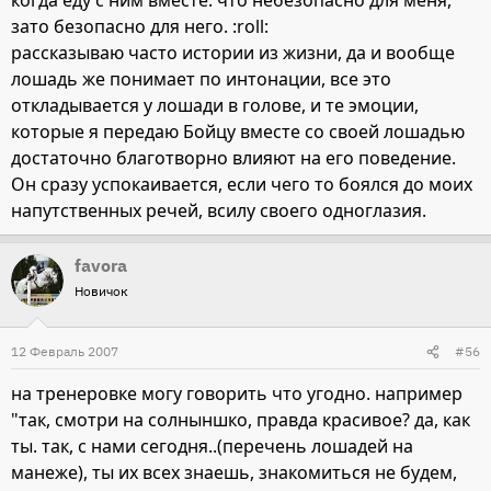
когда еду с ним вместе. что небезопасно для меня,
зато безопасно для него. :roll:
рассказываю часто истории из жизни, да и вообще
лошадь же понимает по интонации, все это
откладывается у лошади в голове, и те эмоции,
которые я передаю Бойцу вместе со своей лошадью
достаточно благотворно влияют на его поведение.
Он сразу успокаивается, если чего то боялся до моих
напутственных речей, всилу своего одноглазия.
favora
Новичок
12 Февраль 2007
#56
на тренеровке могу говорить что угодно. например
"так, смотри на солныншко, правда красивое? да, как
ты. так, с нами сегодня..(перечень лошадей на
манеже), ты их всех знаешь, знакомиться не будем,