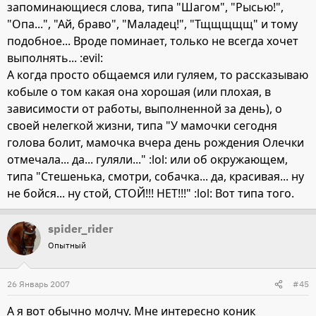
запоминающиеся слова, типа "Шагом", "Рысью!",
"Опа...", "Ай, браво", "Маладец!", "Тщщщщщ" и тому
подобное... Вроде поминает, только не всегда хочет
выполнять... :evil:
А когда просто общаемся или гуляем, то рассказываю
кобыле о том какая она хорошая (или плохая, в
зависимости от работы, выполненной за день), о
своей нелегкой жизни, типа "У мамочки сегодня
голова болит, мамочка вчера день рождения Олечки
отмечала... да... гуляли..." :lol: или об окружающем,
типа "Стешенька, смотри, собачка... да, красивая... ну
не бойся... ну стой, СТОЙ!!! НЕТ!!!" :lol: Вот типа того.
spider_rider
Опытный
26 Январь 2007
#45
А я вот обычно молчу. Мне интересно коник