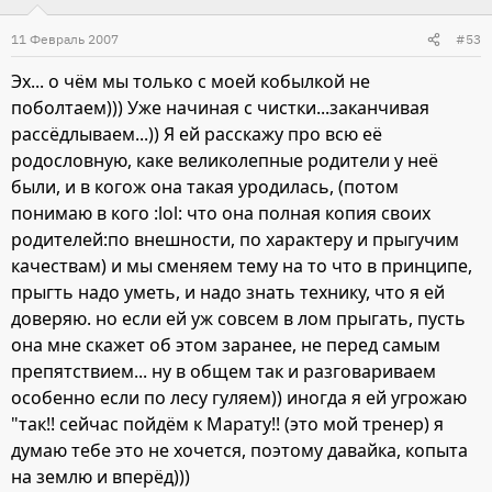
11 Февраль 2007
#53
Эх... о чём мы только с моей кобылкой не
поболтаем))) Уже начиная с чистки...заканчивая
рассёдлываем...)) Я ей расскажу про всю её
родословную, каке великолепные родители у неё
были, и в когож она такая уродилась, (потом
понимаю в кого :lol: что она полная копия своих
родителей:по внешности, по характеру и прыгучим
качествам) и мы сменяем тему на то что в принципе,
прыгть надо уметь, и надо знать технику, что я ей
доверяю. но если ей уж совсем в лом прыгать, пусть
она мне скажет об этом заранее, не перед самым
препятствием... ну в общем так и разговариваем
особенно если по лесу гуляем)) иногда я ей угрожаю
"так!! сейчас пойдём к Марату!! (это мой тренер) я
думаю тебе это не хочется, поэтому давайка, копыта
на землю и вперёд)))