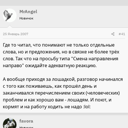
т
т
MrAngel
о
а
Новичок
р
н
т
а
25 Январь 2007
е
ч
#41
м
а
Где то читал, что понимают не только отдельные
ы
л
слова, но и предложения, но в связке не более трёх
а
слов. Так что на просьбу типа "Смена направления
направо" ожидайте адекватную реакцию.
А вообще приходя за лошадкой, разговор начинался
с того как поживаешь, как прошёл день и
заканчивался перечислением своих (человеческих)
проблем и как хорошо вам - лошадям. И поют, и
кормят и на работу ходить не надо :lol:
favora
Новичок