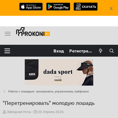
X
М
е
н
Вход
Регистрация
ю
Работа с лошадью: тренировки, упражнения, лайфхаки
"Перетренировать" молодую лошадь
А
Д
Звёздная Ночь
20 Апрель 2026
в
а