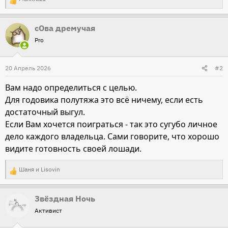
Р
е
сОва дремучая
а
Pro
к
ц
и
20 Апрель 2026
#2
и
Вам надо определиться с целью.
:
Для годовика полутяжа это всё ничему, если есть
достаточный выгул.
Если Вам хочется поиграться - так это сугубо личное
дело каждого владельца. Сами говорите, что хорошо
видите готовность своей лошади.
Шаня
и
Lisovin
Р
е
Звёздная Ночь
а
Активист
к
ц