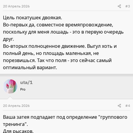
и
20 Апрель 2026
#3
и
Цель покатушек двоякая.
:
Во-первых да, совместное времяпровождение,
поскольку для меня лошадь - это в первую очередь
друг.
Во-вторых полноценное движение. Выгул хоть и
полный день, но площадь маленькая, не
порезвишься. Так что поля - это сейчас самый
оптимальный вариант.
uta/1
Pro
20 Апрель 2026
#4
Ваша затея подпадает под определение "группового
тренинга".
Для рысаков.