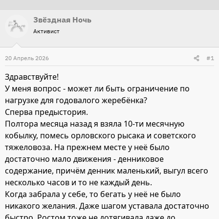
т
т
Звёздная Ночь
о
а
Активист
р
н
т
а
20 Апрель 2026
е
ч
#1
м
а
Здравствуйте!
ы
л
У меня вопрос - может ли быть ограничение по
а
нагрузке для годовалого жеребёнка?
Сперва предыстория.
Полтора месяца назад я взяла 10-ти месячную
кобылку, помесь орловского рысака и советского
тяжеловоза. На прежнем месте у неё было
достаточно мало движения - денниковое
содержание, причём денник маленький, выгул всего
несколько часов и то не каждый день.
Когда забрала у себе, то бегать у неё не было
никакого желания. Даже шагом уставала достаточно
быстро. Ростом тоже не дотягивала даже до