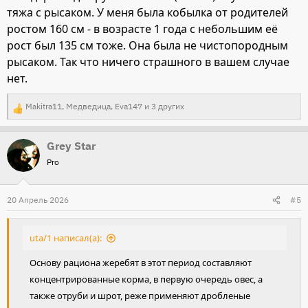
тяжа с рысаком. У меня была кобылка от родителей
ростом 160 см - в возрасте 1 года с небольшим её
рост был 135 см тоже. Она была не чистопородным
рысаком. Так что ничего страшного в вашем случае
нет.
Makitra11
,
Медведица
,
Eva147
и 3 других
Р
е
Grey Star
а
Pro
к
ц
и
20 Апрель 2026
#5
и
:
uta/1 написал(а):
Основу рациона жеребят в этот период составляют
концентрированные корма, в первую очередь овес, а
также отруби и шрот, реже применяют дробленые