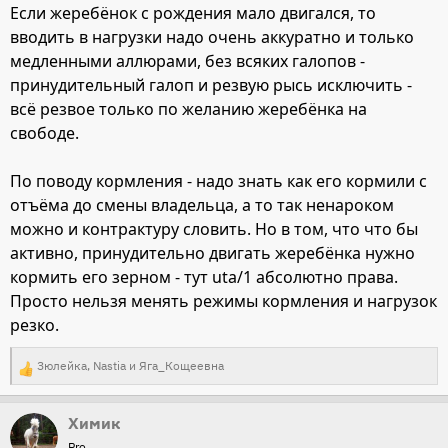
Если жеребёнок с рождения мало двигался, то
:
вводить в нагрузки надо очень аккуратно и только
медленными аллюрами, без всяких галопов -
принудительный галоп и резвую рысь исключить -
всё резвое только по желанию жеребёнка на
свободе.
По поводу кормления - надо знать как его кормили с
отъёма до смены владельца, а то так ненароком
можно и контрактуру словить. Но в том, что что бы
активно, принудительно двигать жеребёнка нужно
кормить его зерном - тут uta/1 абсолютно права.
Просто нельзя менять режимы кормления и нагрузок
резко.
Зюлейка
,
Nastia
и
Яга_Кощеевна
Р
е
Химик
а
Pro
к