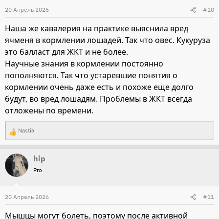
и
20 Апрель 2026
#10
и
Наша же кавалерия на практике выяснила вред
:
ячменя в кормлении лошадей. Так что овес. Кукуруза
это балласт для ЖКТ и не более.
Научные знания в кормлении постоянно
пополняются. Так что устаревшие понятия о
кормлении очень даже есть и похоже еще долго
будут, во вред лошадям. Проблемы в ЖКТ всегда
отложены по времени.
Nastia
Р
е
hip
а
Pro
к
ц
и
20 Апрель 2026
#11
и
Мышцы могут болеть, поэтому после активной
: