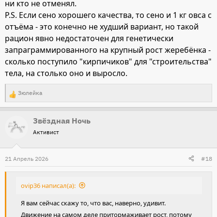
ни кто не отменял.
P.S. Если сено хорошего качества, то сено и 1 кг овса с
отъёма - это конечно не худший вариант, но такой
рацион явно недостаточен для генетически
запраграммированного на крупный рост жеребёнка -
сколько поступило "кирпичиков" для "строительства"
тела, на столько оно и выросло.
Зюлейка
Р
е
Звёздная Ночь
а
Активист
к
ц
и
21 Апрель 2026
#18
и
:
ovip36 написал(а):
Я вам сейчас скажу то, что вас, наверно, удивит.
Движение на самом деле притормаживает рост, потому