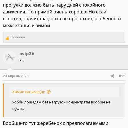
прогулки должно быть пару дней спокойного
движения. По прямой очень хорошо. Но если
вспотел, значит шаг, пока не просохнет, особенно ы
межсезонье и зимой
Зюлейка
Р
е
ovip36
а
Pro
к
ц
и
20 Апрель 2026
#12
и
:
Химик написал(а):
хобби лошадям без нагрузок концентраты вообще не
нужны,
Вообще-то тут жеребёнок с предполагаемыми