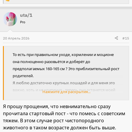
Р
е
uta/1
а
Pro
к
ц
и
20 Апрель 2026
#15
и
:
То есть при правильном уходе, кормлении и моционе
она полноценно разовьётся и доберёт до
предполагаемых 160-165 см ? Это приблизительный рост
родителей.
Я люблю достаточно крупных лошадей и для меня это
важно, хоть и не критично - теперь она останется моей
Нажмите для раскрытия...
несмотря на любой рост)
Я прошу прощения, что невнимательно сразу
прочитала стартовый пост - что помесь с советским
тяжем. В этом случае рост чистопородного
животного в таком возрасте должен быть выше.