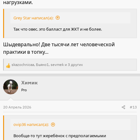
нагрузками.
Grey Star написал(а):
Так что овес. это балласт для ЖКТ и не более.
Шыдеврально! Две тысячи лет человеческой
практики в топку...
skazochnicaa
,
Бьяно1
,
sevmek
и 3 других
Р
е
Химик
а
Pro
к
ц
и
20 Апрель 2026
#13
и
:
ovip36 написал(а):
Вообще-то тут жеребёнок с предполагаемыми