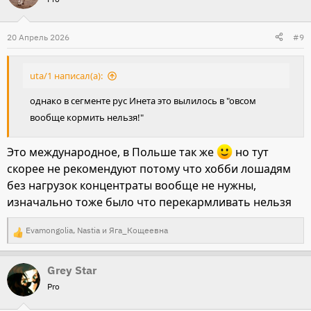
ц
и
20 Апрель 2026
#9
и
:
uta/1 написал(а):
однако в сегменте рус Инета это вылилось в "овсом
вообще кормить нельзя!"
Это международное, в Польше так же
но тут
скорее не рекомендуют потому что хобби лошадям
без нагрузок концентраты вообще не нужны,
изначально тоже было что перекармливать нельзя
Evamongolia
,
Nastia
и
Яга_Кощеевна
Р
е
Grey Star
а
Pro
к
ц