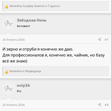
Зюлейка
,
kuzjaka
,
Бьяно1
и 7 других
Р
е
Звёздная Ночь
а
Активист
к
ц
и
20 Апрель 2026
#7
и
И зерно и отруби я конечно же даю.
:
Для профессионалов я, конечно же, чайник, но базу
всё же знаю)
Зюлейка
и
Медведица
Р
е
ovip36
а
Pro
к
ц
и
20 Апрель 2026
#8
и