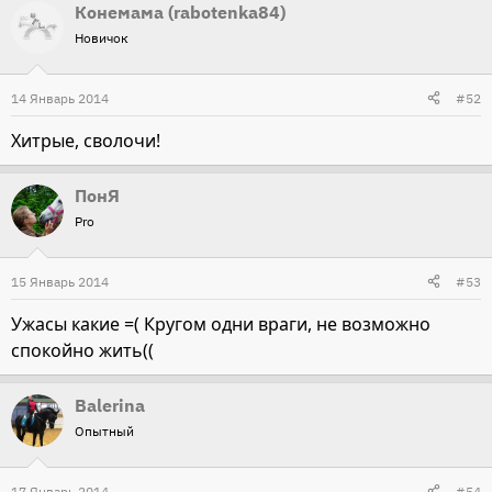
Конемама (rabotenka84)
Новичок
14 Январь 2014
#52
Хитрые, сволочи!
ПонЯ
Pro
15 Январь 2014
#53
Ужасы какие =( Кругом одни враги, не возможно
спокойно жить((
Balerina
Опытный
17 Январь 2014
#54