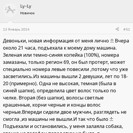
Ly-Ly
Новичок
13 Январь 2014
#51
Девоньки, новая информация от меня лично :!: Вчера
около 21 часа, подъехала к моему дому машина.
Зеленая или темно-синяя копейка (100%), номера
замазаны, только регион 69, он был протерт, может
специально номера левые повесили ,потому что уже
засветились.Из машины вышли 2 девушки, лет по 18-
20 (примерно). Одна не высокая, темная (была в
синей шапке), определила цвет волос только по
челке. Вторая (без шапки), волосы светлые
крашенные, корни черные и концы волос
черные.Впереди сидели двое мужчин, разглядеть не
смогла ,из машины не вышли.И так что было :!:
Подъехали и остановились, у меня залаяла собака,