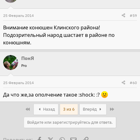
25 Февраль 2014
#59
Внимание конюшен Клинского района!
Подозрительный народ шастает в районе по
конюшням.
ПонЯ
Pro
25 Февраль 2014
#60
Да что же,за ополчение такое :shock: :?
First
Last
Назад
3 из 6
Вперёд
Войдите или зарегистрируйтесь для ответа.
Facebook
X
WhatsApp
Электронная почта
Ссылка
Поделиться: