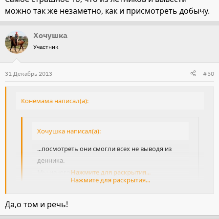
можно так же незаметно, как и присмотреть добычу.
Хочушка
Участник
31 Декабрь 2013
#50
Конемама написал(а):
Хочушка написал(а):
...посмотреть они смогли всех не выводя из
денника.
Мы на юго-востоке.
Нажмите для раскрытия...
Нажмите для раскрытия...
Самое страшное то, что из летников и вывести можно так
Да,о том и речь!
же незаметно, как и присмотреть добычу.