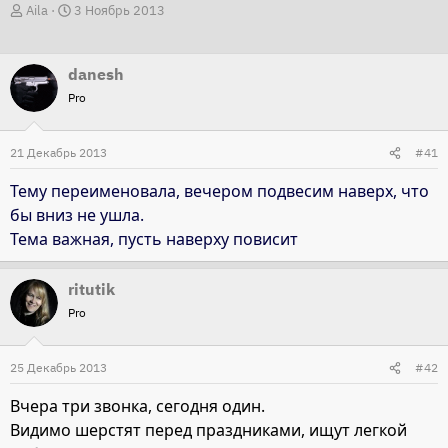
А
Д
Aila
3 Ноябрь 2013
в
а
т
т
danesh
о
а
Pro
р
н
т
а
21 Декабрь 2013
е
ч
#41
м
а
Тему переименовала, вечером подвесим наверх, что
ы
л
бы вниз не ушла.
а
Тема важная, пусть наверху повисит
ritutik
Pro
25 Декабрь 2013
#42
Вчера три звонка, сегодня один.
Видимо шерстят перед праздниками, ищут легкой