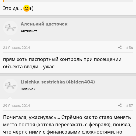
Это да...
((
Аленький цветочек
Активист
21 Январь 2014
#56
прям хоть паспортный контроль при посещении
объекта вводи... ужас!
Lisichka-sestrichka (4biden404)
Новичок
29 Январь 2014
#57
Почитала, ужаснулась... Стрёмно как то стало менять
место постоя (хотела переезжать с февраля), поняла,
что чёрт с ними с финансовыми сложностями, но