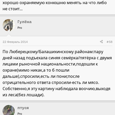
хорошо охраняемую конюшню менять на что либо
не стоит...
Гулёна
Pro
22 Февраль 2014
#58
По Люберецкому/Балашихинскому районам:пару
дней назад подъехала синяя семёрка/пятёрка с двумя
лицами рыночной национальности,подошли к
охране(мимо никак,а то б пошли
дальше),спросили,есть ли пони;после
отрицательного ответа спросили-есть ли мясо.
Собственно,я эту картину наблюдала воочию,выходя
из леса(без лошади).
птуся
Pro