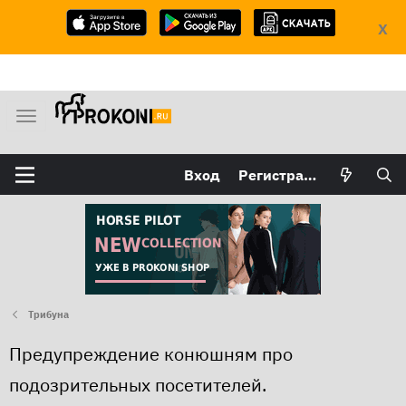
X
М
е
н
Вход
Регистрация
ю
Трибуна
Предупреждение конюшням про
подозрительных посетителей.