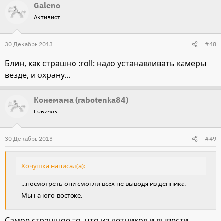
Galeno
Активист
30 Декабрь 2013
#48
Блин, как страшно :roll: надо устанавливать камеры
везде, и охрану...
Конемама (rabotenka84)
Новичок
30 Декабрь 2013
#49
Хочушка написал(а):
...посмотреть они смогли всех не выводя из денника.
Мы на юго-востоке.
Самое страшное то, что из летников и вывести