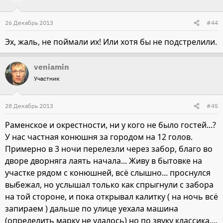
26 Декабрь 2013
#44
Эх, жаль, не поймали их! Или хотя бы не подстрелили.
veniamin
Участник
28 Декабрь 2013
#45
Раменское и окрестности, ни у кого не было гостей...?
У нас частная конюшня за городом на 12 голов.
Примерно в 3 ночи перелезли через забор, благо во
дворе дворняга лаять начала... Живу в бытовке на
участке рядом с конюшней, всё слышно... проснулся
выбежал, но услышал только как спрыгнули с забора
на той стороне, и пока открывал калитку ( на ночь всё
запираем ) дальше по улице уехала машина
(определить марку не удалось) но по звуку классика....