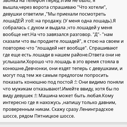
звонка на телефон перед этим не было, я
вышла,через ворота спрашиваю "Что хотели",
девушки ответили ,"Мы приехали посмотреть
лошаДЕЙ :roll: на продажу. (У меня одна лошадь).Я
собралась с духом и выдала ,что лошадей у меня
вообще нет.На что завязался разговор. "Д"- "нам
сказали что вы продаете лошадей", я стою на своем и
повторяю что "лошадей нет вообще". Спрашивают
где еще есть лошади в нашем районе.Ответа они не
услышали.Хорошо что лошадь в это время стояла в
конюшне.Девчонки, они ездят теперь с девушками, и
могут под тем же самым предлогом попросить
показать конюшню под постой :!: Они видимо поняли
что мужикам отказывают!.Имейте ввиду, хотя бы по
виду девушек :!: Машина может быть любая.Кому
интересно где я нахожусь ,напишу только давним,
проверенным никам. Скажу сразу Ленинградское
шоссе, рядом Пятницкое шоссе.