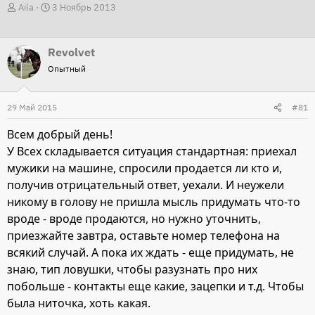
А
Д
Aila
3 Ноябрь 2013
в
а
т
т
Revolvet
о
а
Опытный
р
н
т
а
29 Май 2015
е
ч
#81
м
а
Всем добрый день!
ы
л
У Всех складывается ситуация стандартная: приехал
а
мужики на машине, спросили продается ли кто и,
получив отрицательный ответ, уехали. И неужели
никому в голову не пришла мысль придумать что-то
вроде - вроде продаются, но нужно уточнить,
приезжайте завтра, оставьте номер телефона на
всякий случай. А пока их ждать - еще придумать, не
знаю, тип ловушки, чтобы разузнать про них
побольше - контакты еще какие, зацепки и т.д. Чтобы
была ниточка, хоть какая.