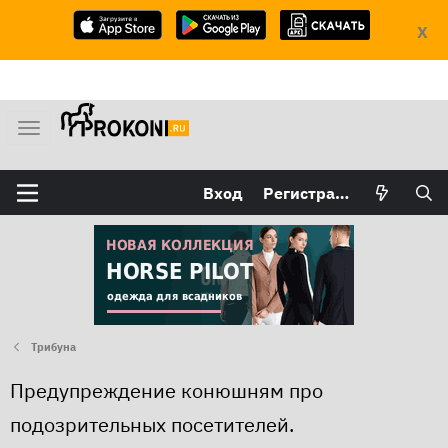
X
М
е
н
Вход
Регистрация
ю
Трибуна
Предупреждение конюшням про
подозрительных посетителей.