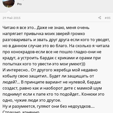
Pro
29 Май 2015
#85
Читаю я все это.. Даже не знаю, меня очень
напрягает привычка моих зверей громко
разговаривать и звать друг друга если кого то уводят,
но в данном случае это во благо. На сколько я читала
про конокрадов-если все не пошло гладко-они не
крадут, а устроить бардак с криками и орами при
попытках кого то увести-это мои умеют)))
И интересно.. От другого жеребца мой недавно
кобылу свою защитил.. Будет ли защищать от
людей?... В принципе вариант не нулевой, бардак
создаст, равно как и наоборот дите с мамкой шум
поднимут если к папе кто то подойдет.. Конюхи это
одно, чужие люди это другое.
Ну и разумеется, гуляют они без недоуздков....
Страшно, конечно...