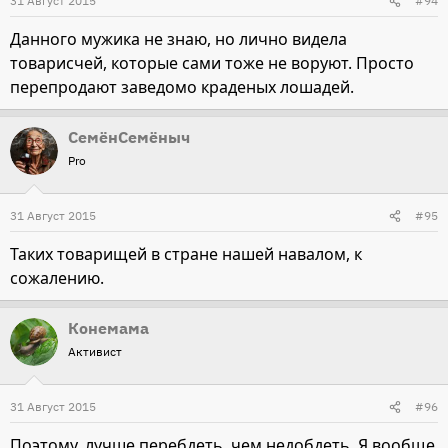
31 Август 2015
#94
Данного мужика не знаю, но лично видела
товарисчей, которые сами тоже не воруют. Просто
перепродают заведомо краденых лошадей.
СемёнСемёныч
Pro
31 Август 2015
#95
Таких товарищей в стране нашей навалом, к
сожалению.
Конемама
Активист
31 Август 2015
#96
Поэтому, лучше перебдеть, чем недобдеть. Я вообще