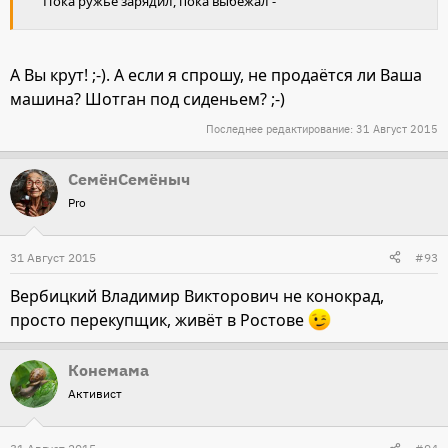
Пока ружьё зарядил, пока выбежал -
А Вы крут! ;-). А если я спрошу, не продаётся ли Ваша
машина? Шотган под сиденьем? ;-)
Последнее редактирование:
31 Август 2015
СемёнСемёныч
Pro
31 Август 2015
#93
Вербицкий Владимир Викторович не конокрад,
просто перекупщик, живёт в Ростове
Конемама
Активист