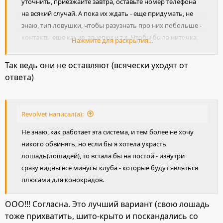
уточнить, приезжайте завтра, оставьте номер телефона
на всякий случай. А пока их ждать - еще придумать, не
знаю, тип ловушки, чтобы разузнать про них побольше -
контакты еще какие, зацепки и т.д. Чтобы была ниточка,
Нажмите для раскрытия...
хоть какая.
Так ведь они не оставляют (всячески уходят от
ответа)
Revolvet написал(а):
Не знаю, как работает эта система, и тем более не хочу
никого обвинять, но если бы я хотела украсть
лошадь(лошадей), то встала бы на постой - изнутри
сразу видны все минусы клуба - которые будут являться
плюсами для конокрадов.
ООО!!! Согласна. Это лучший вариант (свою лошадь
тоже прихватить, шито-крыто и поскандались со