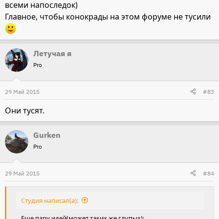
всеми напоследок)
Главное, чтобы конокрады на этом форуме не тусили
Летучая я
Pro
29 Май 2015
#83
Они тусят.
Gurken
Pro
29 Май 2015
#84
Студия написал(а):
Еще пару идей(может таких же глупых):