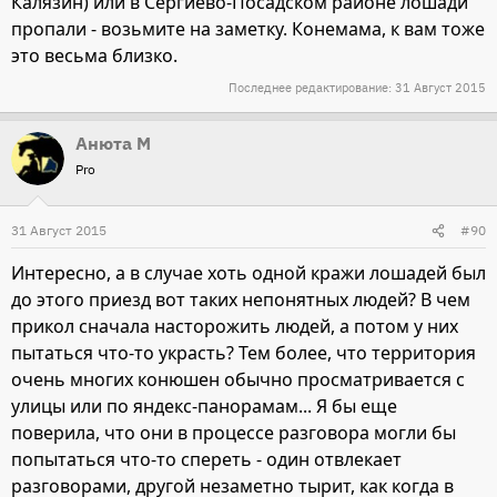
Калязин) или в Сергиево-Посадском районе лошади
пропали - возьмите на заметку. Конемама, к вам тоже
это весьма близко.
Последнее редактирование:
31 Август 2015
Анюта М
Pro
31 Август 2015
#90
Интересно, а в случае хоть одной кражи лошадей был
до этого приезд вот таких непонятных людей? В чем
прикол сначала насторожить людей, а потом у них
пытаться что-то украсть? Тем более, что территория
очень многих конюшен обычно просматривается с
улицы или по яндекс-панорамам... Я бы еще
поверила, что они в процессе разговора могли бы
попытаться что-то спереть - один отвлекает
разговорами, другой незаметно тырит, как когда в