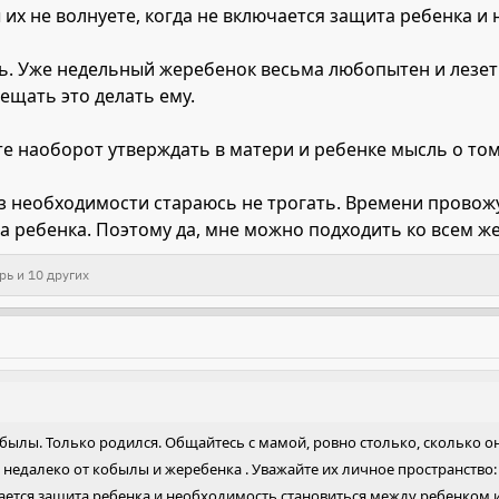
 их не волнуете, когда не включается защита ребенка 
ь. Уже недельный жеребенок весьма любопытен и лезет в
рещать это делать ему.
е наоборот утверждать в матери и ребенке мысль о том, 
ез необходимости стараюсь не трогать. Времени провож
 ребенка. Поэтому да, мне можно подходить ко всем ж
рь
и 10 других
былы. Только родился. Общайтесь с мамой, ровно столько, сколько он
едалеко от кобылы и жеребенка . Уважайте их личное пространство: 
чается защита ребенка и необходимость становиться между ребенком и