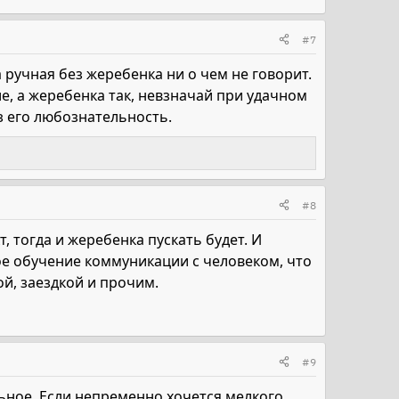
#7
а ручная без жеребенка ни о чем не говорит.
е, а жеребенка так, невзначай при удачном
з его любознательность.
#8
, тогда и жеребенка пускать будет. И
ое обучение коммуникации с человеком, что
й, заездкой и прочим.
#9
ьное. Если непременно хочется мелкого