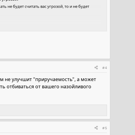
ь не будет считать вас угрозой, то и не будет
 надо бы избегать вас.
. Уважаю кобылу и не докучаю ей излишним
 ко мне)
#4
ом не улучшит "приручаемость", а может
ть отбиваться от вашего назойливого
#5