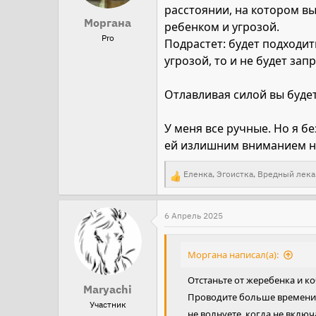
расстоянии, на котором вы
Моргана
ребенком и угрозой.
Pro
Подрастет: будет подходит
угрозой, то и не будет зап
Отлавливая силой вы будет
У меня все ручные. Но я б
ей излишним вниманием на
Еленка
,
Эгоистка
,
Вредный лека
Р
е
а
6 Апрель 2025
к
ц
Моргана написал(а):
и
Отстаньте от жеребенка и ко
и
Maryachi
Проводите больше времени н
:
Участник
не волнуете, когда не вклю