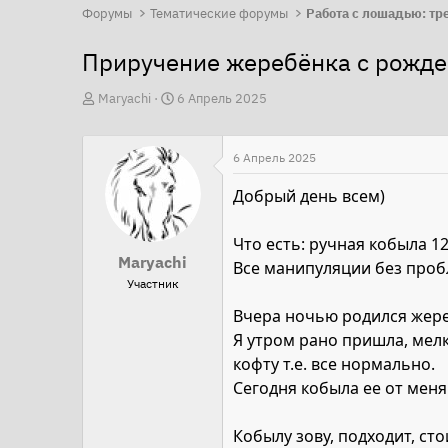
Форумы
Тематические форумы
Приручение жеребёнка с рожде
А
Д
Maryachi
6 Апрель 2025
в
а
т
т
6 Апрель 2025
о
а
р
н
Добрый день всем)
т
а
е
ч
Что есть: ручная кобыла 1
Maryachi
м
а
Все манипуляции без проб
Участник
ы
л
а
Вчера ночью родился жер
Я утром рано пришла, мелк
кофту т.е. все нормально.
Сегодня кобыла ее от меня
Кобылу зову, подходит, сто