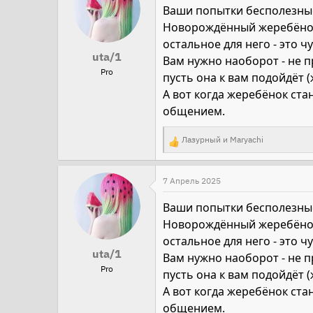
Ваши попытки бесполезные
ц
Новорождённый жеребёнок 
и
остальное для него - это 
и
uta/1
Вам нужно наоборот - не п
:
Pro
пусть она к вам подойдёт (
А вот когда жеребёнок ста
общением.
Лазурный
и
Maryachi
Р
е
а
7 Апрель 2025
к
Ваши попытки бесполезные
ц
Новорождённый жеребёнок 
и
остальное для него - это 
и
uta/1
Вам нужно наоборот - не п
:
Pro
пусть она к вам подойдёт (
А вот когда жеребёнок ста
общением.