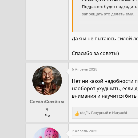
Подрастет: будет подходить.
запрещать это делать ему.
Отлавливая силой вы будете 
Да я и не пытаюсь силой л
У меня все ручные. Но я бе
вниманием на ребенка. Поэт
Спасибо за советы)
6 Апрель 2025
Нет ни какой надобности п
наоборот ухудшить, если 
внимания и научится бить п
СемёнСемёны
ч
uta/1
,
Лазурный
и
Maryachi
Pro
Р
е
а
7 Апрель 2025
к