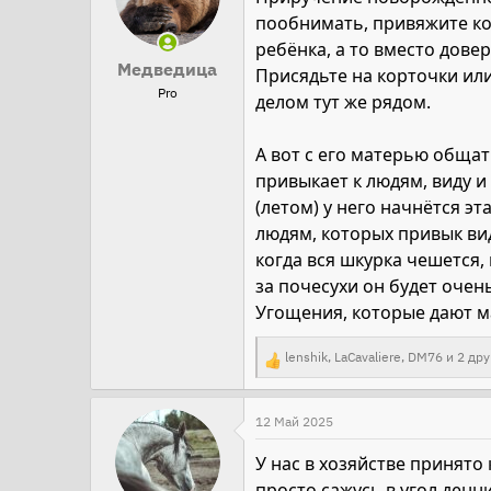
пообнимать, привяжите коб
ребёнка, а то вместо довер
Медведица
Присядьте на корточки или
Pro
делом тут же рядом.
А вот с его матерью общат
привыкает к людям, виду и
(летом) у него начнётся эт
людям, которых привык вид
когда вся шкурка чешется,
за почесухи он будет очен
Угощения, которые дают ма
lenshik
,
LaCavaliere
,
DM76
и 2 дру
Р
е
а
12 Май 2025
к
У нас в хозяйстве принято
ц
просто сажусь в угол ден