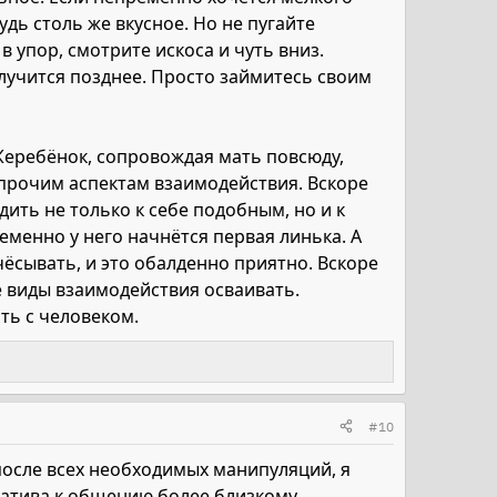
дь столь же вкусное. Но не пугайте
в упор, смотрите искоса и чуть вниз.
получится позднее. Просто займитесь своим
 Жеребёнок, сопровождая мать повсюду,
 прочим аспектам взаимодействия. Вскоре
дить не только к себе подобным, но и к
еменно у него начнётся первая линька. А
чёсывать, и это обалденно приятно. Вскоре
е виды взаимодействия осваивать.
ть с человеком.
#10
 после всех необходимых манипуляций, я
циатива к общению более близкому