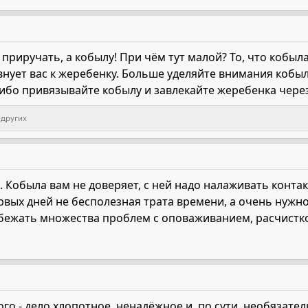
 приручать, а кобылу! При чём тут малой? То, что кобыл
нует вас к жеребенку. Больше уделяйте внимания кобыл
Либо привязывайте кобылу и завлекайте жеребенка чере
 других
Кобыла вам не доверяет, с ней надо налаживать контакт
рвых дней не бесполезная трата времени, а очень нужн
ежать множества проблем с оповаживанием, расчистко
о - дело хлопотное, ненадёжное и, по сути, необязател