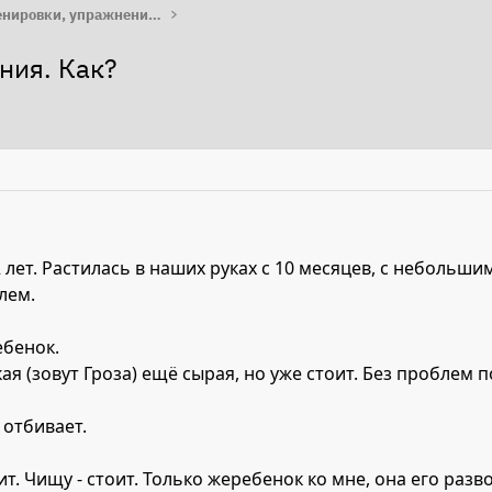
Работа с лошадью: тренировки, упражнения, лайфхаки
ния. Как?
2 лет. Растилась в наших руках с 10 месяцев, с небольш
лем.
ебенок.
ая (зовут Гроза) ещё сырая, но уже стоит. Без проблем 
 отбивает.
ит. Чищу - стоит. Только жеребенок ко мне, она его разв