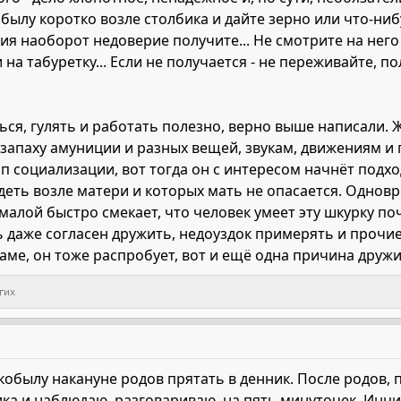
ылу коротко возле столбика и дайте зерно или что-нибу
ия наоборот недоверие получите... Не смотрите на него 
 на табуретку... Если не получается - не переживайте, 
ься, гулять и работать полезно, верно выше написали.
 запаху амуниции и разных вещей, звукам, движениям и
ап социализации, вот тогда он с интересом начнёт подхо
еть возле матери и которых мать не опасается. Одновр
 малой быстро смекает, что человек умеет эту шкурку по
ь даже согласен дружить, недоуздок примерять и прочи
ме, он тоже распробует, вот и ещё одна причина дружи
гих
 кобылу накануне родов прятать в денник. После родов,
ника и наблюдаю, разговариваю, на пять минуточек. Ин