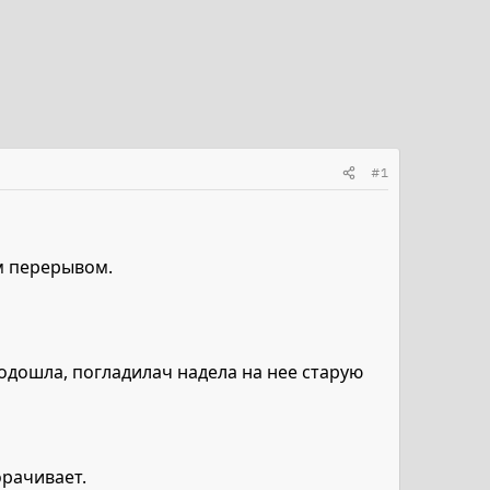
#1
им перерывом.
подошла, погладилач надела на нее старую
орачивает.