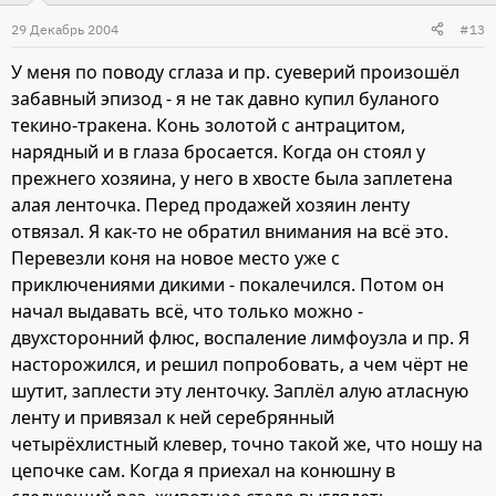
29 Декабрь 2004
#13
У меня по поводу сглаза и пр. суеверий произошёл
забавный эпизод - я не так давно купил буланого
текино-тракена. Конь золотой с антрацитом,
нарядный и в глаза бросается. Когда он стоял у
прежнего хозяина, у него в хвосте была заплетена
алая ленточка. Перед продажей хозяин ленту
отвязал. Я как-то не обратил внимания на всё это.
Перевезли коня на новое место уже с
приключениями дикими - покалечился. Потом он
начал выдавать всё, что только можно -
двухсторонний флюс, воспаление лимфоузла и пр. Я
насторожился, и решил попробовать, а чем чёрт не
шутит, заплести эту ленточку. Заплёл алую атласную
ленту и привязал к ней серебрянный
четырёхлистный клевер, точно такой же, что ношу на
цепочке сам. Когда я приехал на конюшну в