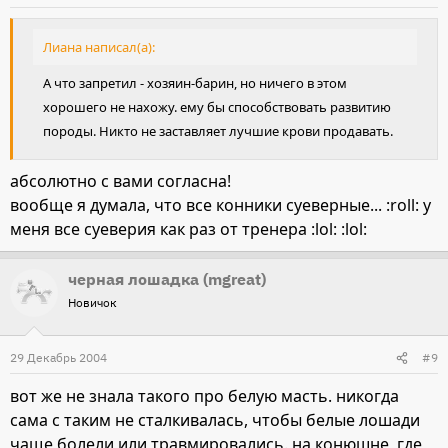
Лиана написал(а):
А что запретил - хозяин-барин, но ничего в этом
хорошего не нахожу. ему бы способствовать развитию
породы. Никто не заставляет лучшие крови продавать.
абсолютно с вами согласна!
вообще я думала, что все конники суеверные... :roll: у
меня все суеверия как раз от тренера :lol: :lol:
черная лошадка (mgreat)
Новичок
29 Декабрь 2004
#9
вот же не знала такого про белую масть. никогда
сама с таким не сталкивалась, чтобы белые лошади
чаще болели или травмировались. на конюшне, где