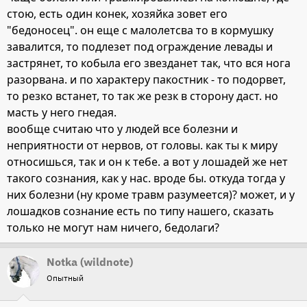
стою, есть один конек, хозяйка зовет его
"бедоносец". он еще с малолетсва то в кормушку
завалится, то подлезет под ограждение левады и
застрянет, то кобыла его звезданет так, что вся нога
разорвана. и по характеру пакостник - то подорвет,
то резко встанет, то так же резк в сторону даст. но
масть у него гнедая.
вообще считаю что у людей все болезни и
неприятности от нервов, от головы. как ты к миру
относишься, так и он к тебе. а вот у лошадей же нет
такого сознания, как у нас. вроде бы. откуда тогда у
них болезни (ну кроме травм разумеется)? может, и у
лошадков сознание есть по типу нашего, сказать
только не могут нам ничего, бедолаги?
Notka (wildnote)
Опытный