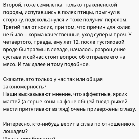
Второй, тоже семилетка, только тракененской
породы, испугавшись в полях птицы, прыгнул в
сторону, подскользнулся и тоже получил перелом.
Третий пал от колик, при том, что причин для колик
не было -- корма качественные, уход супер и проч. У
четвертого, правда, ему лет 12, после пустяковой
вроде бы травмы в леваде, началось разрощение
сустава и сейчас стоит вопрос об отправке его на
мясо. И так далее и тому подобное.
Скажите, это только у нас так или общая
закономерность?
Наши высказывают мнение, что эффектные, ярких
мастей (а серые кони на фоне общей гнедо-рыжей
масти притягивают взгляд) очень привержены сглазу.
Интересно, кто-нибудь верит в сглаз по отношению к
лошадям?
И как с ним борются?