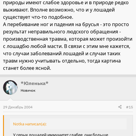
природы имеют слабое здоровье и в природе редко
выживают. Вполне возможно, что и у лошадей
существует что-то подобное.
А перебивание ног и падения на брусья - это просто
результат неправильного людского обращения -
производственная травма, которая может произойти
с лошадбю любой масти. В связи с этим мне кажется,
что случаи заболеваний лошадей и случаи таких
травм нужно учитывать отдельно, тогда картина
станет более ясной.
*Юленька*
Новичок
29 Декабрь 2004
#15
Notka написал(а):
У серых лошадей иммунитет слабее, они больше