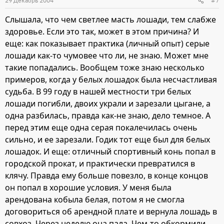
29 Декабрь 2004
#7
Слышала, что чем светлее масть лошади, тем слабже
здоровье. Если это так, может в этом причина? И
еще: как показывает практика (личный опыт) серые
лошади как-то чумовее что ли, не знаю. Может мне
такие попадались. Вообщем тоже знаю несколько
примеров, когда у белых лошадок была несчастливая
судьба. В 99 году в нашей местности три белых
лошади погибли, двоих украли и зарезали цыгане, а
одна разбилась, правда как-не знаю, дело темное. А
перед этим еще одна серая покалечилась очень
сильно, и ее зарезали. Годик тот еще был для белых
лошадок. И еще: отличный спортивный конь попал в
городской прокат, и практически превратился в
клячу. Правда ему больше повезло, в конце концов
он попал в хорошие условия. У меня была
арендована кобыла белая, потом я не смогла
договориться об арендной плате и вернула лошадь в
совхоз. Через неделю она пала. Чем-то обкормили