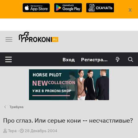
X
М
е
н
Вход
Регистрация
ю
Трибуна
Про сглаз. Или серые кони -- несчастливые?
А
Д
Тера
28 Декабрь 2004
в
а