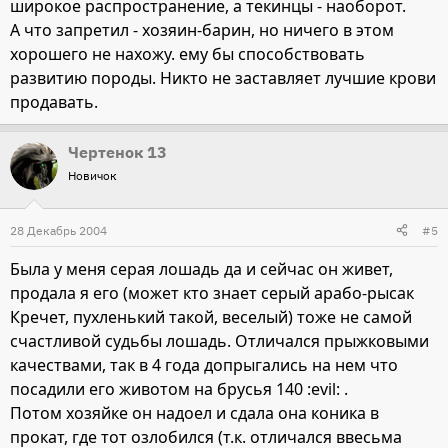
широкое распространение, а текинцы - наоборот.
А что запретил - хозяин-барин, но ничего в этом
хорошего не нахожу. ему бы способствовать
развитию породы. Никто не заставляет лучшие крови
продавать.
Чертенок 13
Новичок
28 Декабрь 2004
#5
Была у меня серая лошадь да и сейчас он живет,
продала я его (может кто знает серый арабо-рысак
Кречет, пухленький такой, веселый) тоже не самой
счастливой судьбы лошадь. Отличался прыжковыми
качествами, так в 4 года допрыгались на нем что
посадили его животом на брусья 140 :evil: .
Потом хозяйке он надоел и сдала она коника в
прокат, где тот озлобился (т.к. отличался ввесьма