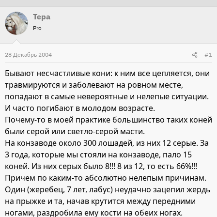
т
т
Тера
о
а
Pro
р
н
т
а
28 Декабрь 2004
#1
е
ч
м
а
Бывают несчастливые кони: к ним все цепляется, они
ы
л
травмируются и заболевают на ровном месте,
а
попадают в самые невероятные и нелепые ситуации.
И часто погибают в молодом возрасте.
Почему-то в моей практике большинство таких коней
были серой или светло-серой масти.
На конзаводе около 300 лошадей, из них 12 серые. За
3 года, которые мы стояли на конзаводе, пало 15
коней. Из них серых было 8!!! 8 из 12, то есть 66%!!!
Причем по каким-то абсолютно нелепым причинам.
Один (жеребец, 7 лет, лабус) неудачно зацепил жердь
на прыжке и та, начав крутится между передними
ногами, раздробила ему кости на обеих ногах.