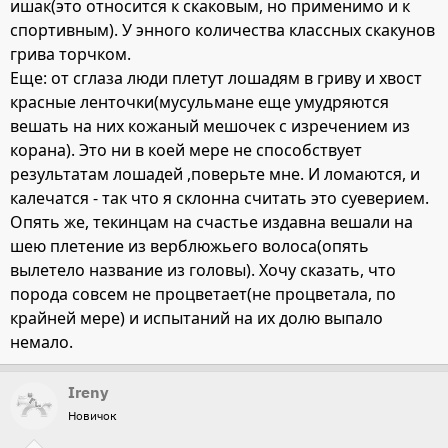
ишак(это относится к скаковым, но применимо и к
спортивным). У энного количества классных скакунов
грива торчком.
Еще: от сглаза люди плетут лошадям в гриву и хвост
красные ленточки(мусульмане еще умудряются
вешать на них кожаный мешочек с изречением из
корана). Это ни в коей мере не способствует
результатам лошадей ,поверьте мне. И ломаются, и
калечатся - так что я склонна считать это суеверием.
Опять же, текинцам на счастье издавна вешали на
шею плетение из верблюжьего волоса(опять
вылетело название из головы). Хочу сказать, что
порода совсем не процветает(не процветала, по
крайней мере) и испытаний на их долю выпало
немало.
Ireny
Новичок