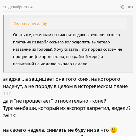
28 Декабрь 2004
#3
Лиана написал(а):
Опять же, текинцам на счастье издавна вешали на шею
плетение из верблюжьего волоса(опять вылетело
название из головы). Хочу сказать, что порода совсем не
процветает(не процветала, по крайней мере) и
испытаний на их долю выпало немало.
аладжа... а защищает она того коня, на которого
наденут, а не породу в целом в историческом плане
:lol:
да и "не процветает" относительно - коней
Туркменбаши, который их экспорт запретил, видели?
:wink:
на своего надела, снимать не буду ни за что