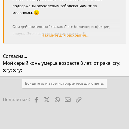
подвержены опухолевым заболеваниям, типа
меланомы.
Они действительно "хватают" все болячки, инфекции,
вирусы. Это я вам говорю как краевед 8)
Нажмите для раскрытия...
Похоже доминантный и рецессивный признаки у людей.
Рецессивный всегда слебее.
Согласна...
Мой серый конь умер..в возрасте 8 лет..от рака :cry:
:cry: :cry:
Войдите или зарегистрируйтесь для ответа.
Facebook
X
WhatsApp
Электронная почта
Ссылка
Поделиться: