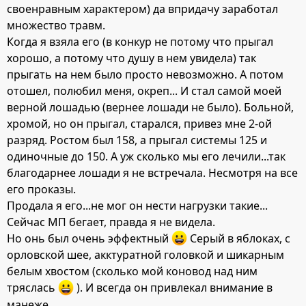
своенравным характером) да впридачу заработал
множество травм.
Когда я взяла его (в конкур не потому что прыгал
хорошо, а потому что душу в нем увидела) так
прыгать на нем было просто невозможно. А потом
отошел, полюбил меня, окреп... И стал самой моей
верной лошадью (вернее лошади не было). Больной,
хромой, но он прыгал, старался, привез мне 2-ой
разряд. Ростом был 158, а прыгал системы 125 и
одиночные до 150. А уж сколько мы его лечили...так
благодарнее лошади я не встречала. Несмотря на все
его проказы.
Продала я его...не мог он нести нагрузки такие...
Сейчас МП бегает, правда я не видела.
Но онь был очень эффектный
Серый в яблоках, с
орловской шее, акктуратной головкой и шикарным
белым хвостом (сколько мой коновод над ним
тряслась
). И всегда он привлекал внимание в
манеже.