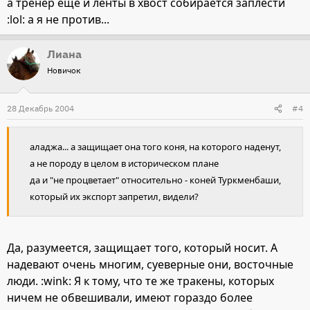
а тренер еще и ленты в хвост собирается заплести
:lol: а я не против...
Лиана
Новичок
28 Декабрь 2004
#4
аладжа... а защищает она того коня, на которого наденут,
а не породу в целом в историческом плане
да и "не процветает" относительно - коней Туркменбаши,
который их экспорт запретил, видели?
Да, разумеется, защищает того, который носит. А
надевают очень многим, суеверные они, восточные
люди. :wink: Я к тому, что те же тракены, которых
ничем не обвешивали, имеют гораздо более