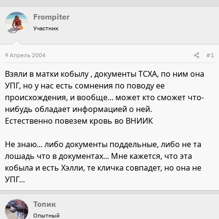
т
т
Frompiter
о
а
Участник
р
н
т
а
9 Апрель 2004
#1
е
ч
м
а
Взяли в матки кобылу , документы ТСХА, по ним она
ы
л
УПГ, но у нас есть сомнения по поводу ее
а
происхождения, и вообще... может кто сможет что-
нибудь обладает информацией о ней.
Естественно повезем кровь во ВНИИК
Не знаю... либо документы поддельные, либо не та
лошадь что в документах... Мне кажется, что эта
кобыла и есть Хэлли, те кличка совпадет, но она не
УПГ...
Топик
Опытный