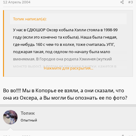
12 Апрель 2004
#3
Топик написал(а):
У нас в СДЮШОР Оксер кобыла Хэлли стояла в 1998-99
году (если это конечно та кобыла). Наша была гнедая,
где-нибудь 160 с чем-то в холке, тоже считалась УПГ,
поджарая такая, под седлом по-началу была мало
вменяемая. В Городке она родила Хэминея (жуткий
монстр вырос), а потом ее продали в матки, кажется в
Нажмите для раскрытия...
Гомонтово (или в Копорье?). Вы где ее купили? Думаю,
если свяжетесь с Лудиной, то она сможет рассказать,
откуда взяла эту кобылу, тогда покупкой лошадей Ирина
Во во!!!! Мы в Копорье ее взяли, а они сказали, что
Владимировна заведовала.
она из Оксера, а Вы могли бы опознать ее по фото?
Топик
Опытный