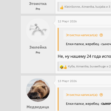
и
Эгоистка
KleinSonne
,
Aimantka
,
kuzjaka
и 3
:
Pro
Р
е
а
12 Март 2026
к
ц
Эгоистка написал(а):
и
Елки-палки, жеребец - сыно
и
Зюлейка
:
Pro
Не, ну нашему 24 года исп
Куба
,
Aimantka
,
buvaethuge
и 2
Р
е
а
13 Март 2026
к
ц
Эгоистка написал(а):
и
Елки-палки, жеребец -
сыно
и
Медведица
: