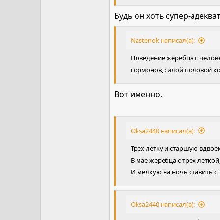
Будь он хоть супер-адеква
Nastenok написал(а):
Поведение жеребца с челове
гормонов, силой половой ко
Вот именно.
Oksa2440 написал(а):
Трех летку и старшую вдвое
В мае жеребца с трех леткой
И мелкую на ночь ставить с
Oksa2440 написал(а):