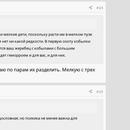
#24
ри мелкие дети, поскольку расти им в мелком пузе
м нет ни какой редкости. В первую охоту кобылки
унится ваш жеребец с кобылами с большим
ет геморроем и для вас, и для них.
аю по парам их разделить. Мелкую с трех
#25
дословная, но психика не менее важна для