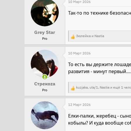
а
10 Март 2026
к
Так-то по технике безопас
ц
и
и
Grey Star
Зюлейка
и
Nastia
:
Pro
Р
е
а
10 Март 2026
к
То есть вы держите лошаде
ц
развития - минут первый....
и
и
Стрекоza
kuzjaka
,
uta/1
,
Nastia
и ещё 1 чел
:
Pro
Р
е
а
12 Март 2026
к
Елки-палки, жеребец - сын
ц
кобылы? И куда вообще со
и