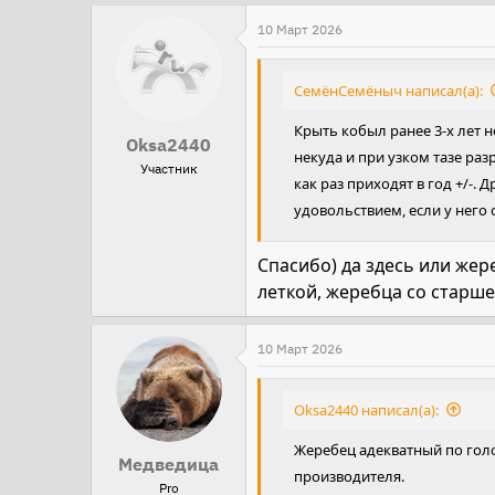
е
а
10 Март 2026
к
ц
СемёнСемёныч написал(а):
и
Крыть кобыл ранее 3-х лет н
и
Oksa2440
некуда и при узком тазе раз
:
Участник
как раз приходят в год +/-.
удовольствием, если у него 
Спасибо) да здесь или жер
леткой, жеребца со старш
10 Март 2026
Oksa2440 написал(а):
Жеребец адекватный по голов
Медведица
производителя.
Pro