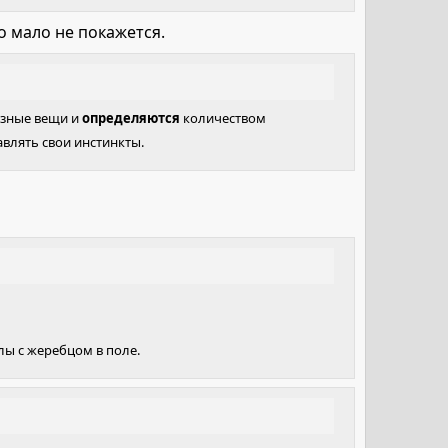
о мало не покажется.
азные вещи и
определяются
количеством
влять свои инстинкты.
лы с жеребцом в поле.