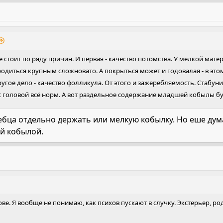
е стоит по ряду причин. И первая - качество потомства. У мелкой мате
родиться крупным сложновато. А покрыться может и годовалая - в это
 Другое дело - качество фолликула. От этого и зажеребляемость. Стаб
с головой всё норм. А вот раздельное содержание младшей кобылы буд
ебца отдельно держать или мелкую кобылку. Но еше дум
ей кобылой.
е. Я вообще не понимаю, как психов пускают в случку. Экстерьер, ро