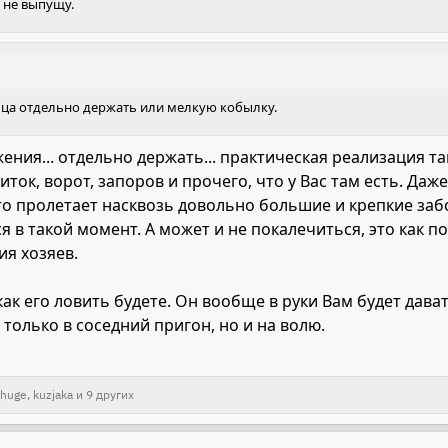
е не выпущу.
бца отдельно держать или мелкую кобылку.
ения... отдельно держать... практическая реализация т
ток, ворот, запоров и прочего, что у Вас там есть. Даж
то пролетает насквозь довольно большие и крепкие забо
 в такой момент. А может и не покалечиться, это как п
ия хозяев.
как его ловить будете. Он вообще в руки Вам будет дав
только в соседний пригон, но и на волю.
thuge
,
kuzjaka
и 9 других