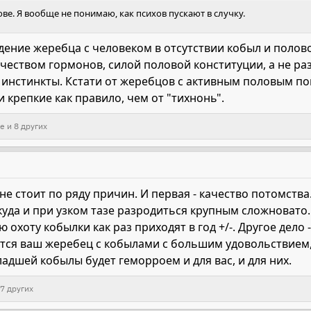
ве. Я вообще не понимаю, как психов пускают в случку.
дение жеребца с человеком в отсутствии кобыл и полов
чеством гормонов, силой половой конституции, а не ра
 инстинкты. Кстати от жеребцов с активным половым п
 крепкие как правило, чем от "тихнонь".
ne
и 8 других
 не стоит по ряду причин. И первая - качество потомства
куда и при узком тазе разродиться крупным сложновато. 
ю охоту кобылки как раз приходят в год +/-. Другое дело 
ся ваш жеребец с кобылами с большим удовольствием, е
дшей кобылы будет геморроем и для вас, и для них.
7 других