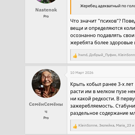
Жеребец адекватный по голо
и
Nastenok
:
Pro
Что значит "психов"? Пове
вещи и определяются коли
осознанно подавлять свои
жеребята более здоровые и
hwnd
,
Добрый_Пуфик
,
KleinSon
Р
е
а
10 Март 2026
к
Крыть кобыл ранее 3-х лет
ц
расти им в мелком пузе не
и
ни какой редкости. В перву
и
СемёнСемёны
зажеребляемость. Стабунит
:
ч
раздельное содержание мла
Pro
KleinSonne
,
Зюлейка
,
Maria_23
и 
Р