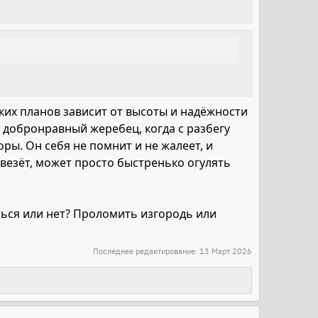
аких планов зависит от высоты и надёжности
е добронравный жеребец, когда с разбегу
ры. Он себя не помнит и не жалеет, и
овезёт, может просто быстренько огулять
аться или нет? Проломить изгородь или
Последнее редактирование:
13 Март 2026