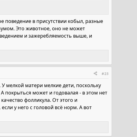
ое поведение в присутствии кобыл, разные
зумом. Это животное, оно не может
оведением и зажеребляемость выше, и
#23
. У мелкой матери мелкие дети, поскольку
А покрыться может и годовалая - в этом нет
- качество фолликула. От этого и
сли у него с головой всё норм. А вот