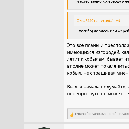
и естественно к жеребцу я е
Oksa2440 написал(а):
Спасибо) да здесь или жере
Это все планы и предполож
имеющихся изгородей, кали
летит к кобылам, бывает ч
вполне может покалечиться
кобыл, не спрашивая мнен
Вы для начала подумайте, 
перепрыгнуть он может не 
Iguana (polyantseva_jene)
,
buvae
Р
е