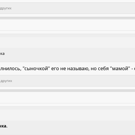
 других
чка
олнилось, "сыночкой" его не называю, но себя "мамой" -
 других
чка.