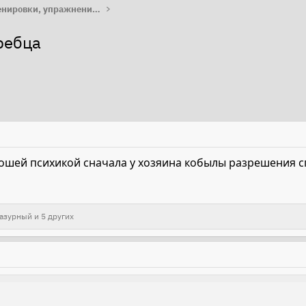
Работа с лошадью: тренировки, упражнения, лайфхаки
ребца
рошей психикой сначала у хозяина кобылы разрешения 
азурный
и 5 других