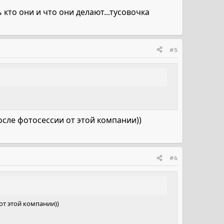
 кто они и что они делают...тусовочка
#5
осле фотосессии от этой компании))
#6
от этой компании))