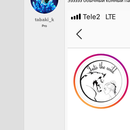
Ээээээ обычный конный па
tabaki_k
Pro