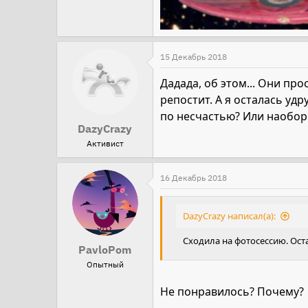
15 Декабрь 2018
Дадада, об этом... Они пр
репостит. А я осталась уд
по несчастью? Или наобо
DazyCrazy
Активист
16 Декабрь 2018
DazyCrazy написал(а):
Сходила на фотосессию. Ос
PavloPom
Опытный
Не понравилось? Почему?