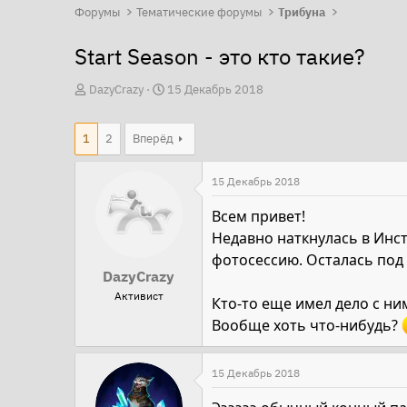
Форумы
Тематические форумы
Трибуна
Start Season - это кто такие?
А
Д
DazyCrazy
15 Декабрь 2018
в
а
т
т
1
2
Вперёд
о
а
р
н
15 Декабрь 2018
т
а
Всем привет!
е
ч
Недавно наткнулась в Инст
м
а
фотосессию. Осталась под
ы
л
DazyCrazy
а
Активист
Кто-то еще имел дело с ни
Вообще хоть что-нибудь?
15 Декабрь 2018