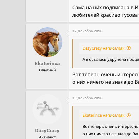
Сама на них подписана в И
любителей красиво тусоват
17 Декабрь 2018
DazyCrazy написал(а):
А я осталась удручена проц
Ekaterinca
Опытный
Вот теперь очень интересн
о них ничего не знала до 
19 Декабрь 2018
Ekaterinca написал(а):
Вот теперь очень интересно 
DazyCrazy
о них ничего не знала до В
Активист