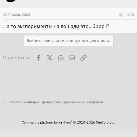
20 Январь 2003
#13
...а то эксперименты на лошади-это...бррр :?
Войдите или зарегистрируйтесь для ответа.
Facebook
X
WhatsApp
Электронная почта
Ссылка
Поделиться:
Работа с лошадью: тренировки, упражнения, лайфхаки
®
Community platform by XenForo
© 2010-2026 XenForo Ltd.