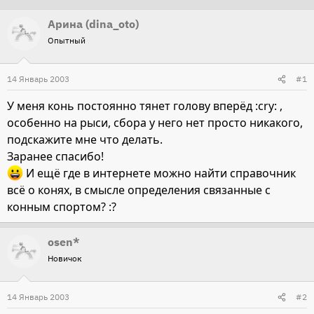
т
т
Арина (dina_oto)
о
а
Опытный
р
н
т
а
14 Январь 2003
#1
е
ч
м
а
У меня конь постоянно тянет голову вперёд :cry: ,
ы
л
особенно на рыси, сбора у него нет просто никакого,
а
подскажите мне что делать.
Заранее спасибо!
И ещё где в интернете можно найти справочник
всё о конях, в смысле определения связанные с
конным спортом? :?
osen*
Новичок
14 Январь 2003
#2