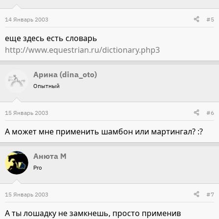
14 Январь 2003
#5
еще здесь есть словарь
http://www.equestrian.ru/dictionary.php3
Арина (dina_oto)
Опытный
15 Январь 2003
#6
А может мне применить шамбон или мартингал? :?
Анюта М
Pro
15 Январь 2003
#7
А ты лошадку не замкнешь, просто применив