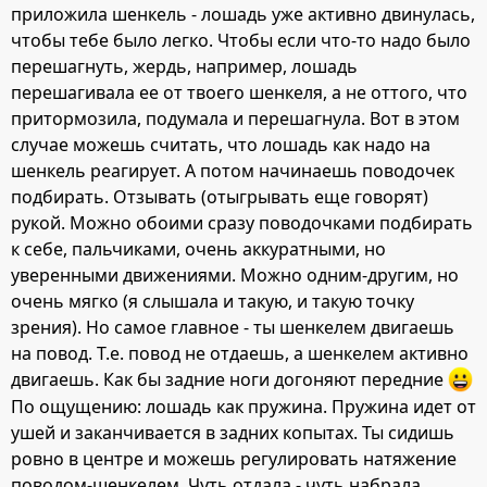
приложила шенкель - лошадь уже активно двинулась,
чтобы тебе было легко. Чтобы если что-то надо было
перешагнуть, жердь, например, лошадь
перешагивала ее от твоего шенкеля, а не оттого, что
притормозила, подумала и перешагнула. Вот в этом
случае можешь считать, что лошадь как надо на
шенкель реагирует. А потом начинаешь поводочек
подбирать. Отзывать (отыгрывать еще говорят)
рукой. Можно обоими сразу поводочками подбирать
к себе, пальчиками, очень аккуратными, но
уверенными движениями. Можно одним-другим, но
очень мягко (я слышала и такую, и такую точку
зрения). Но самое главное - ты шенкелем двигаешь
на повод. Т.е. повод не отдаешь, а шенкелем активно
двигаешь. Как бы задние ноги догоняют передние
По ощущению: лошадь как пружина. Пружина идет от
ушей и заканчивается в задних копытах. Ты сидишь
ровно в центре и можешь регулировать натяжение
поводом-шенкелем. Чуть отдала - чуть набрала...