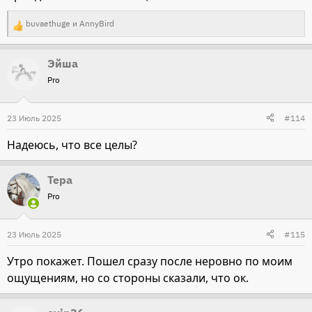
buvaethuge
и
AnnyBird
Р
е
Эйша
а
Pro
к
ц
и
23 Июль 2025
#114
и
Надеюсь, что все целы?
:
Тера
Pro
23 Июль 2025
#115
Утро покажет. Пошел сразу после неровно по моим
ощущениям, но со стороны сказали, что ок.