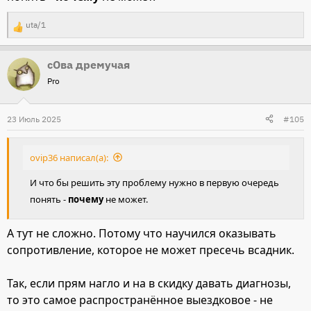
uta/1
Р
е
сОва дремучая
а
Pro
к
ц
и
23 Июль 2025
#105
и
:
ovip36 написал(а):
И что бы решить эту проблему нужно в первую очередь
понять -
почему
не может.
А тут не сложно. Потому что научился оказывать
сопротивление, которое не может пресечь всадник.
Так, если прям нагло и на в скидку давать диагнозы,
то это самое распространённое выездковое - не