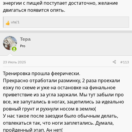
энергии с пищей поступает достаточно, желание
двигаться появится опять.
uta/1
Р
е
Тера
а
Pro
к
ц
и
23 Июль 2025
#113
и
Тренировка прошла феерически.
:
Прекрасно отработали разминку, 2 раза проехали
езжу по схеме и уже на остановке на финальное
приветствие из за угла заржали. Мы тут забыли про
все, же запутались в ногах, зацепились за идеально
ровный грунт и рухнули носом в землю(
У нас такое после заездки было обычным делать,
отвлекаться так, что ноги заплетались. Думала,
пройденный этап. Ан нет(