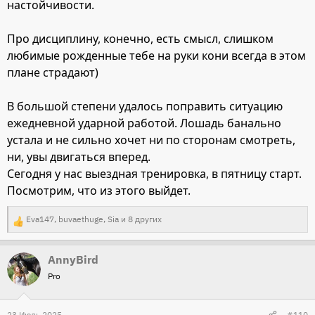
настойчивости.
оратора).
Про дисциплину, конечно, есть смысл, слишком
любимые рожденные тебе на руки кони всегда в этом
плане страдают)
В большой степени удалось поправить ситуацию
ежедневной ударной работой. Лошадь банально
устала и не сильно хочет ни по сторонам смотреть,
ни, увы двигаться вперед.
Сегодня у нас выездная тренировка, в пятницу старт.
Посмотрим, что из этого выйдет.
Eva147
,
buvaethuge
,
Sia
и 8 других
Р
е
AnnyBird
а
Pro
к
ц
и
23 Июль 2025
#110