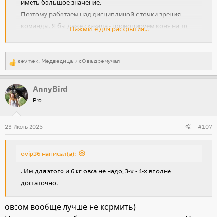
иметь большое значение.
Поэтому работаем над дисциплиной с точки зрения
команды. Я бы даже сказала - провоцируем коня на то,
Нажмите для раскрытия...
чтобы он САМ остерегался что-то ПРОПУСТИТЬ от
ВСАДНИКА. Это так-то и есть внимание.
sevmek
,
Медведица
и
сОва дремучая
Р
е
AnnyBird
а
Pro
к
ц
и
23 Июль 2025
#107
и
:
ovip36 написал(а):
. Им для этого и 6 кг овса не надо, 3-х - 4-х вполне
достаточно.
овсом вообще лучше не кормить)