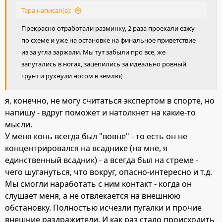
:
Тера написал(а):
Прекрасно отработали разминку, 2 раза проехали езжу
по схеме и уже на остановке на финальное приветствие
из за угла заржали. Мы тут забыли про все, же
запутались в ногах, зацепились за идеально ровный
грунт и рухнули носом в землю(
я, конечно, не могу считаться экспертом в спорте, но
напишу - вдруг поможет и натолкнет на какие-то
мысли.
У меня конь всегда был "вовне" - то есть он не
концентрировался на всаднике (на мне, я
единственный всадник) - а всегда был на стреме -
чего шугануться, что вокруг, опасно-интересно и т.д.
Мы смогли наработать с ним контакт - когда он
слушает меня, а не отвлекается на внешнюю
обстановку. Полностью исчезли пугалки и прочие
внешние раздражители. И как раз стало происходить