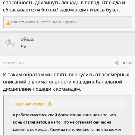
способность додвинуть лошадь в повод. От сюда и
сбрасывается и боком/ задом ходит и весь букет.
ОлПост
,
Name
,
Diletant1961
и 2 других
Р
е
Эйша
а
Pro
к
ц
и
23 Июль 2025
#106
и
И таким образом мы опять вернулись от эфемерных
:
описаний о внимательности лошади к банальной
дисциплине лошади к командам.
Эйша написал(а):
в работе сместись свой фокус отношения не на то, что
конь отвлекается, а на то, что не отвечает сейчас на
какие-то команды. Разница на тоненького, но она может