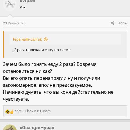
ovip36
Pro
23 Июль 2025
#116
Тера написал(а):
, 2 раза проехали езжу по схеме
Зачем было гонять езду 2 раза? Вовремя
остановиться ни как?
Вы его опять перенапрягли ну и получили
закономерное, вполне предсказуемое.
Начинаю думать, что вы коня действительно не
чувствуете.
abrek
,
Lisovin
и
Lunam
Р
е
сОва дремучая
а