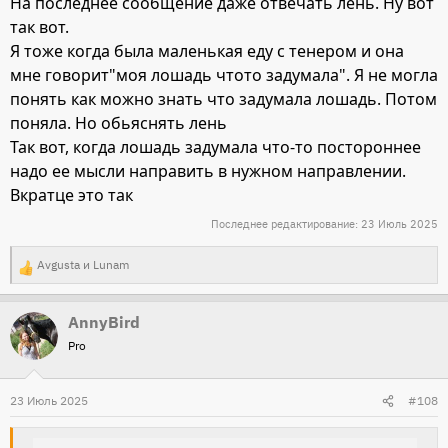
На последнее сообщение даже отвечать лень. Ну вот
так вот.
Я тоже когда была маленькая еду с тенером и она
мне говорит"моя лошадь чтото задумала". Я не могла
понять как можно знать что задумала лошадь. Потом
поняла. Но обьяснять лень
Так вот, когда лошадь задумала что-то постороннее
надо ее мысли направить в нужном направлении.
Вкратце это так
Последнее редактирование:
23 Июль 2025
Avgusta
и
Lunam
Р
е
AnnyBird
а
Pro
к
ц
и
23 Июль 2025
#108
и
: