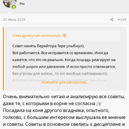
Pro
23 Июль 2025
#109
сОва дремучая написал(а):
Совет нанять берейтора Тере улыбнул).
Всё работается. Все исправится со временем. Иногда
кажется, что это не реально. Когда лошадь реагирует на
любой шорох или движение. И если просто отвлекается,
без угрозы для жизни,, то это вообще лайтвариант)).
А потом оп и он весь твой на крупнейших турнирах.
Нажмите для раскрытия...
Не думаю, что Тере кто-то даст дельный совет. Не думаю,
что он ей нужен. Всё она сама знает. Просто с такими
Очень внимательно читаю и анализирую все советы,
лошадьми есть момент сомнения в себе. И хочется
даже те, с которыми в корне не согласна ;-)
просто поддержки. Надо переждать, перетерпеть это.
Посадила на коня другого всадника, опытного,
Все получится!
толково, с большим интересом выслушала ее мнение
//никаких остановок и осаживаний в таких ситуациях.
и советы. Советы в основном свелись к дисциплине и
Только движение вперёд. Это к посту предыдущего