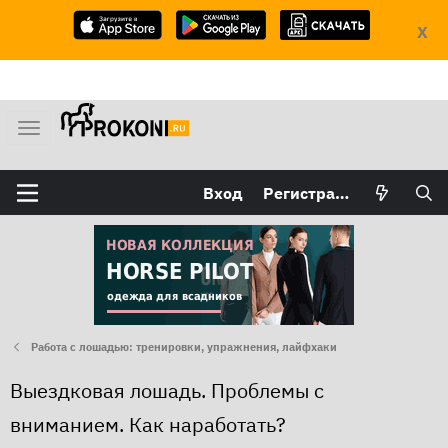
X
М
е
н
Вход
Регистрация
ю
Работа с лошадью: тренировки, упражнения, лайфхаки
Выездковая лошадь. Проблемы с
вниманием. Как наработать?