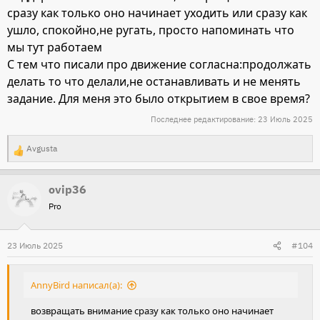
сразу как только оно начинает уходить или сразу как
ушло, спокойно,не ругать, просто напоминать что
мы тут работаем
С тем что писали про движение согласна:продолжать
делать то что делали,не останавливать и не менять
задание. Для меня это было открытием в свое время?
Последнее редактирование:
23 Июль 2025
Avgusta
Р
е
ovip36
а
Pro
к
ц
и
23 Июль 2025
#104
и
:
AnnyBird написал(а):
возвращать внимание сразу как только оно начинает