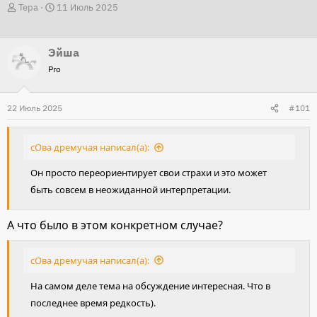
А
Д
Тера
11 Июль 2025
в
а
т
т
Эйша
о
а
Pro
р
н
т
а
22 Июль 2025
е
ч
#101
м
а
ы
л
сОва дремучая написал(а):
а
Он просто переориентирует свои страхи и это может
быть совсем в неожиданной интерпретации.
А что было в этом конкретном случае?
сОва дремучая написал(а):
На самом деле тема на обсуждение интересная. Что в
последнее время редкость).