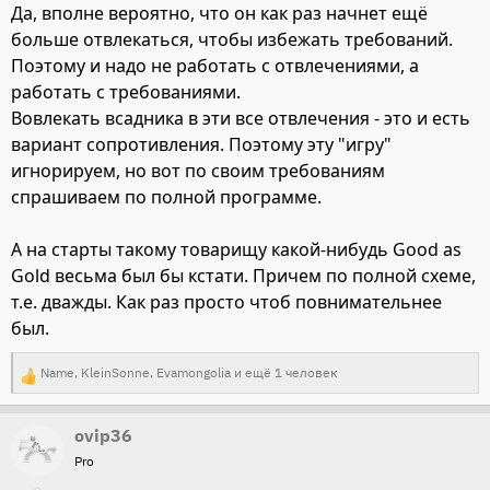
Да, вполне вероятно, что он как раз начнет ещё
больше отвлекаться, чтобы избежать требований.
Поэтому и надо не работать с отвлечениями, а
работать с требованиями.
Вовлекать всадника в эти все отвлечения - это и есть
вариант сопротивления. Поэтому эту "игру"
игнорируем, но вот по своим требованиям
спрашиваем по полной программе.
А на старты такому товарищу какой-нибудь Good as
Gold весьма был бы кстати. Причем по полной схеме,
т.е. дважды. Как раз просто чтоб повнимательнее
был.
Name
,
KleinSonne
,
Evamongolia
и ещё 1 человек
Р
е
ovip36
а
Pro
к
ц