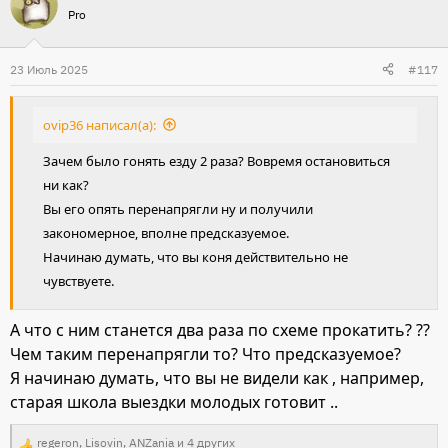
Pro
к
ц
и
23 Июль 2025
#117
и
:
ovip36 написал(а):
Зачем было гонять езду 2 раза? Вовремя остановиться
ни как?
Вы его опять перенапрягли ну и получили
закономерное, вполне предсказуемое.
Начинаю думать, что вы коня действительно не
чувствуете.
А что с ним станется два раза по схеме прокатить? ??
Чем таким перенапрягли то? Что предсказуемое?
Я начинаю думать, что вы не видели как , например,
старая школа выездки молодых готовит ..
regeron
,
Lisovin
,
ANZania
и 4 других