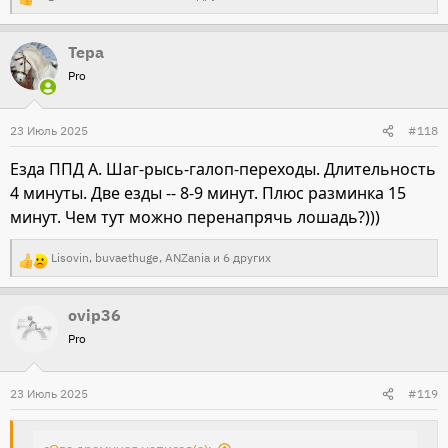
Р
е
Тера
а
Pro
к
ц
и
23 Июль 2025
#118
и
Езда ППД А. Шаг-рысь-галоп-переходы. Длительность
:
4 минуты. Две езды -- 8-9 минут. Плюс разминка 15
минут. Чем тут можно перенапрячь лошадь?)))
Lisovin
,
buvaethuge
,
ANZania
и 6 других
Р
е
ovip36
а
Pro
к
ц
и
23 Июль 2025
#119
и
: