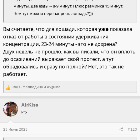
минуты. Две езды -- 8-9 минут. Плюс разминка 15 минут.
Чем тут можно перенапрячь лошадь?)))
Вы считаете, что для лошади, которая
уже
показала
отказ от работы в состоянии удерживания
концентрации, 23-24 минуты - это не дохрена?
Двух недель не прошло, как вы писали, что он вплоть
до осаживаний выражает свой протест, а тут
обрадовались и сразу по полной? Нет, это так не
работает.
uta/1
,
Медведица
и
Avgusta
Р
е
AirKiss
а
Pro
к
ц
и
23 Июль 2025
#120
и