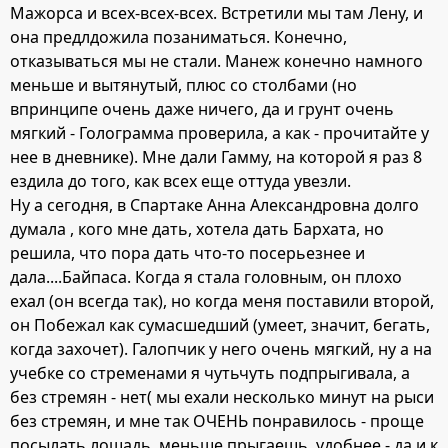
Мажорса и всех-всех-всех. Встретили мы там Лену, и
она предлдожила позаниматься. Конечно,
отказываться мы не стали. Манеж конечно намного
меньше и вытянутый, плюс со столбами (но
впринципе очень даже ничего, да и грунт очень
мягкий - Голограмма проверила, а как - прочитайте у
нее в дневнике). Мне дали Гамму, на которой я раз 8
ездила до того, как всех еще оттуда увезли.
Ну а сегодня, в Спартаке Анна Александровна долго
думала , кого мне дать, хотела дать Бархата, но
решила, что пора дать что-то посерьезнее и
дала....Байпаса. Когда я стала головным, он плохо
ехал (он всегда так), но когда меня поставили второй,
он Побежал как сумасшедший (умеет, значит, бегать,
когда захочет). Галопчик у него очень мягкий, ну а на
учебке со стременами я чутьчуть подпрыгивала, а
без стремян - нет( мы ехали несколько минут на рыси
без стремян, и мне так ОЧЕНЬ понравилось - проще
посылать лошадь, меньше прыгаешь, удобнее - да и к