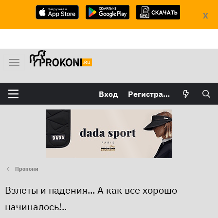
X
М
е
н
Вход
Регистрация
ю
Пропони
Взлеты и падения... А как все хорошо
начиналось!..