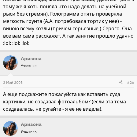
тому же я хоть поняла что надо делать на учебной
рыси без стремян). Голограмма опять проверяла
мягкость грунта (А.А. потребовала тортик у нее) -
виною всему козлы (причем серьезные,) Серого. Она
все вам сама расскажет. А так занятие прошло удачно
:lol: :lol: :lol:
Аризона
Участник
3 Май 2005
#26
А еще подскажите пожалуйста как вставить суда
картинки, не создавая фотоальбом? (если эта тема
создавалась, не ругайте - я ее не видела).
Аризона
Участник