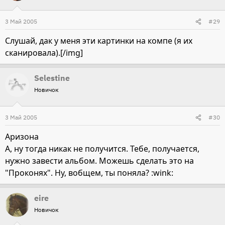
3 Май 2005
#29
Слушай, дак у меня эти картинки на компе (я их
сканировала).[/img]
Selestine
Новичок
3 Май 2005
#30
Аризона
А, ну тогда никак не получится. Тебе, получается,
нужно завести альбом. Можешь сделать это на
"Проконях". Ну, вобщем, ты поняла? :wink:
eire
Новичок