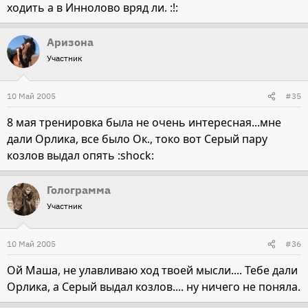
ходить а в Иннолово вряд ли. :!:
Аризона
Участник
10 Май 2005
#35
8 мая тренировка была не очень интересная...мне
дали Орлика, все было Ок., токо вот Серый пару
козлов выдал опять :shock:
Голограмма
Участник
10 Май 2005
#36
Ой Маша, не улавливаю ход твоей мысли.... Тебе дали
Орлика, а Серый выдал козлов.... ну ничего не поняла.