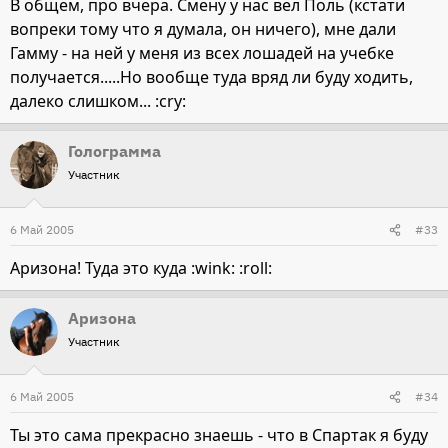
В общем, про вчера. Смену у нас вел Поль (кстати
вопреки тому что я думала, он ничего), мне дали
Гамму - на ней у меня из всех лошадей на учебке
получается.....Но вообще туда вряд ли буду ходить,
далеко слишком... :cry:
Голограмма
Участник
6 Май 2005
#33
Аризона! Туда это куда :wink: :roll:
Аризона
Участник
6 Май 2005
#34
Ты это сама прекрасно знаешь - что в Спартак я буду