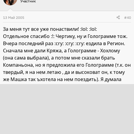
Участник
13 Май 2005
#40
За меня тут все уже понаствили! :lol: :lol:
Отдельное спасибо :!: Чертику, ну и Голограмме тож.
Вчера последний раз :cry: :cry: :cry: ездила в Регион.
Сначала мне дали Кряжа, а Голограмме - Хохлому
(она сама выбрала), а потом мне сказали брать
Компаньона, но я предложила его Голограмме (т.к. он
твердый, я на нем летаю , да и высоковат он, к тому
же Машка так ъхотела на нем поездить). Я думала
сначала, когда села, что Хохлома твердая, но она
наоборот - "мягкая". Но сложная. Головой мотает
вверх-вниз-вправо-влево, отжергала мне все руки. К
тому же онна сама вся такая энергичая, как "бомба",
того гляди "взорвется"! Несется вперед, но если
перетянет за повод, то останавливается и пятится
назад, но хорошо реагирует на шенкель. Но сама