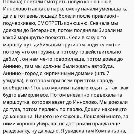
Полина) поехали смотреть новую конюшню в
Иннолово (так как в парке смену начали уменьшать,
да и в тот день лошади болели после прививок) -
подчеркиваю, СМОТРЕТЬ конюшню. Сначала мы
доехали до Ветеранов, потом полдня выбирали на
какой маршрутке поеххать. Сели в какую-то
маршрутку с дибильным грузином-водителем (не
потому что он грузин, а потому то действительно
дебил) , он нам че-то говорил еще, потом довез до
Аннино , там мы должны были ждать автобуса.
Аннино - город с кирпичными домами (штк 7
увидела), в котором при всем при этом народу
вообще нет! Только мужики пьяные ходят...а так...как
будто вымерли все. Потом внезапно подъехала та
маршрутка, которая везет до Иннолово. Мы доехали
до туда, потом перлись по паолю. Дошли наконецто
до конюшни. Ничего не скажешь. Лошадей много, за
ними хорошо убирают, не достроили правда еще
раздевалку, ну да ладно. Я увидела там Компаньона,