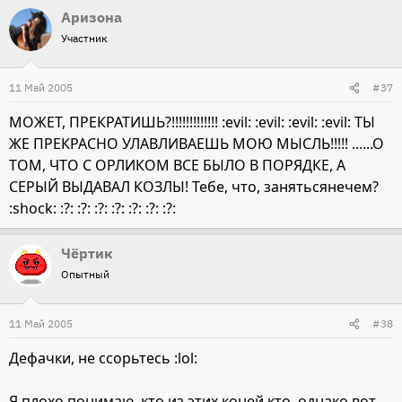
Аризона
Участник
11 Май 2005
#37
МОЖЕТ, ПРЕКРАТИШЬ?!!!!!!!!!!!!! :evil: :evil: :evil: :evil: ТЫ
ЖЕ ПРЕКРАСНО УЛАВЛИВАЕШЬ МОЮ МЫСЛЬ!!!!! ......О
ТОМ, ЧТО С ОРЛИКОМ ВСЕ БЫЛО В ПОРЯДКЕ, А
СЕРЫЙ ВЫДАВАЛ КОЗЛЫ! Тебе, что, занятьсянечем?
:shock: :?: :?: :?: :?: :?: :?: :?:
Чёртик
Опытный
11 Май 2005
#38
Дефачки, не ссорьтесь :lol:
Я плохо понимаю, кто из этих коней кто, однако вот