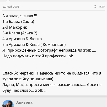
11 Май 2005
#39
А я знаю, я знаю.!!!
1-я Басма (Сакта)
2-й Мажорик
3-я Клепа (Аська 2)
4-я Аризона & Дюпка
5-я Аризона & Кеша ( Компаньон)
Я "прирожденный фотограф" неправда ли :roll: ….
Надо подумать о этой профессии :lol:
Спасибо Чертик! ( Надеюсь никто не обидится, что я
тут за хозяйку понаписала)
Ладно, Мафа, прости меня, я раскаиваюсь…. босе не
буду, чес слово… :roll: :!:
Аризона