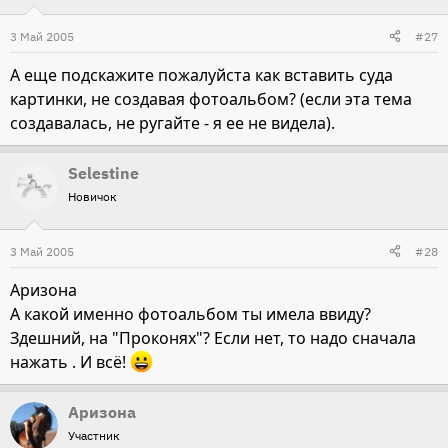
3 Май 2005
#27
А еще подскажите пожалуйста как вставить суда
картинки, не создавая фотоальбом? (если эта тема
создавалась, не ругайте - я ее не видела).
Selestine
Новичок
3 Май 2005
#28
Аризона
А какой именно фотоальбом ты имела ввиду?
Здешний, на "Проконях"? Если нет, то надо сначала
нажать
. И всё!
Аризона
Участник