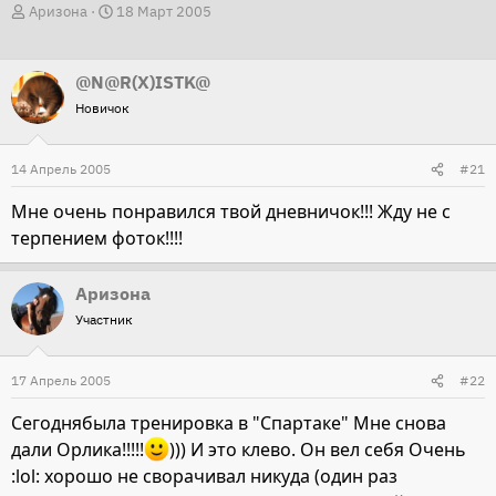
А
Д
Аризона
18 Март 2005
в
а
т
т
@N@R(X)ISTK@
о
а
Новичок
р
н
т
а
14 Апрель 2005
е
ч
#21
м
а
Мне очень понравился твой дневничок!!! Жду не с
ы
л
терпением фоток!!!!
а
Аризона
Участник
17 Апрель 2005
#22
Сегоднябыла тренировка в "Спартаке" Мне снова
дали Орлика!!!!!
))) И это клево. Он вел себя Очень
:lol: хорошо не сворачивал никуда (один раз