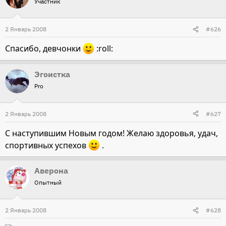
Участник
2 Январь 2008
#626
Спасибо, девчонки
:roll:
Эгоистка
Pro
2 Январь 2008
#627
С наступившим Новым годом! Желаю здоровья, удач,
спортивных успехов
.
Аверона
Опытный
2 Январь 2008
#628