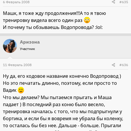
6 Февраль 2008
#635
Машк, я тоже жду продолжения!!!А то я твою
тренировку видела всего один раз
И почему ты обзываешь Водопровода? :lol:
Аризона
Участник
11 Февраль 2008
#636
Ну да, его кодовое название конечно Водопровод )
Но это печатать длинно, поэтому, если просто то
Вадик
Что мы делаем? Мы пытаемся прыгать и Маша
падает ) В последний раз коню было весело,
тренировка началась с того, что мы подпрыгнули у
бортика, и если бы я вовремя не убрала бы коленку,
то осталась бы без нее. Дальше - больше. Прыгали