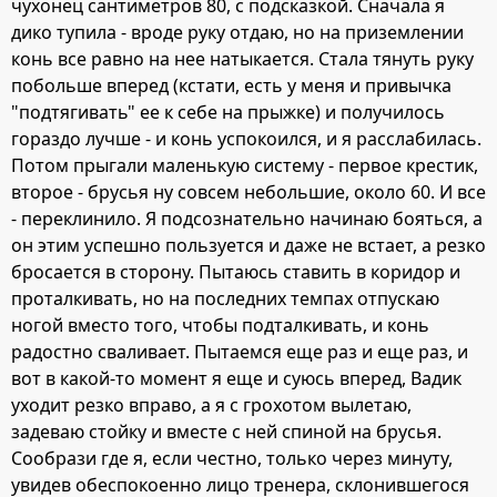
чухонец сантиметров 80, с подсказкой. Сначала я
дико тупила - вроде руку отдаю, но на приземлении
конь все равно на нее натыкается. Стала тянуть руку
побольше вперед (кстати, есть у меня и привычка
"подтягивать" ее к себе на прыжке) и получилось
гораздо лучше - и конь успокоился, и я расслабилась.
Потом прыгали маленькую систему - первое крестик,
второе - брусья ну совсем небольшие, около 60. И все
- переклинило. Я подсознательно начинаю бояться, а
он этим успешно пользуется и даже не встает, а резко
бросается в сторону. Пытаюсь ставить в коридор и
проталкивать, но на последних темпах отпускаю
ногой вместо того, чтобы подталкивать, и конь
радостно сваливает. Пытаемся еще раз и еще раз, и
вот в какой-то момент я еще и суюсь вперед, Вадик
уходит резко вправо, а я с грохотом вылетаю,
задеваю стойку и вместе с ней спиной на брусья.
Сообрази где я, если честно, только через минуту,
увидев обеспокоенно лицо тренера, склонившегося