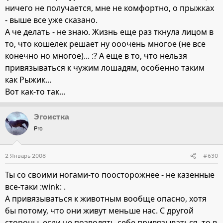
ничего не получается, мне не комфортно, о прыжках
- выше все уже сказано.
А че делать - не знаю. Жизнь еще раз ткнула лицом в
то, что кошелек решает ну ооочень многое (не все
конечно но многое)... :? А еще в то, что нельзя
привязываться к чужим лошадям, особенно таким
как Рыжик...
Вот как-то так...
Эгоистка
Pro
2 Январь 2008
#630
Ты со своими ногами-то поосторожнее - не казенные
все-таки :wink: .
А привязываться к животным вообще опасно, хотя
бы потому, что они живут меньше нас. С другой
стороны, если не позволять себе привязываться, то в