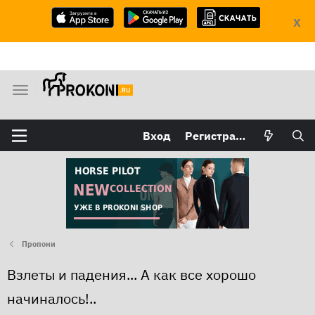
X
М
е
н
Вход
Регистрация
ю
Пропони
Взлеты и падения... А как все хорошо
начиналось!..