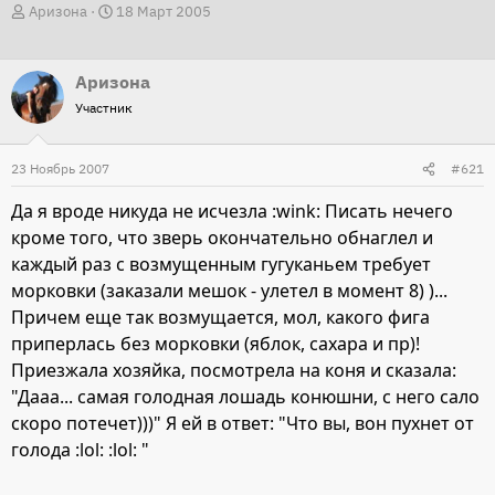
А
Д
Аризона
18 Март 2005
в
а
т
т
Аризона
о
а
Участник
р
н
т
а
23 Ноябрь 2007
е
ч
#621
м
а
Да я вроде никуда не исчезла :wink: Писать нечего
ы
л
кроме того, что зверь окончательно обнаглел и
а
каждый раз с возмущенным гугуканьем требует
морковки (заказали мешок - улетел в момент 8) )...
Причем еще так возмущается, мол, какого фига
приперлась без морковки (яблок, сахара и пр)!
Приезжала хозяйка, посмотрела на коня и сказала:
"Дааа... самая голодная лошадь конюшни, с него сало
скоро потечет)))" Я ей в ответ: "Что вы, вон пухнет от
голода :lol: :lol: "