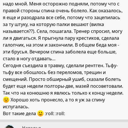
надо мной. Меня осторожно подняли, потому что с
правой стороны спина очень болело. Как оказалось,
я еще и разодрала все себе, потому что зацепилась
за ту штуку, на которую палки вешают (вилка
называется??). Села, пошагала. Тренер спросил, могу
ли я двигаться. Я прыгнула пару крестиков, сделала
галопчик, на этом и закончили. В общем беда моя -
эти брусья. Вечером спина заболела еще больше,
стало в ногу отдавать...
Сегодня съездила в травму, сделали рентген. Тьфу-
тьфу все обошлось без переломов, трещин и
смещений. Просто обширный ушиб, сказали болеть
будет еще недели полторы-две, мазей посоветовали.
Так что на конюшню я явлюсь только к концу недели.
Хорошо хоть пронесло, а то я уж за спину
испугалась.
Вот такие дела
:roll: :roll:
_Наталья_