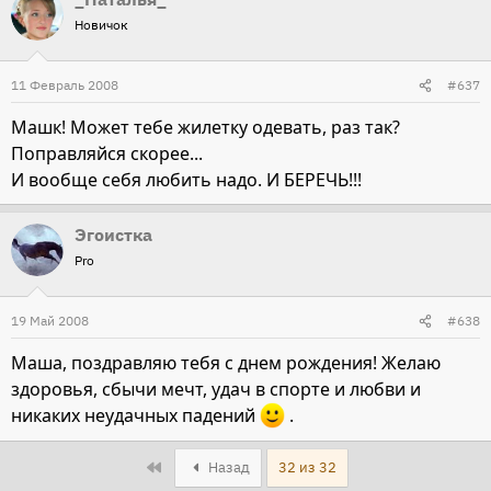
Новичок
11 Февраль 2008
#637
Машк! Может тебе жилетку одевать, раз так?
Поправляйся скорее...
И вообще себя любить надо. И БЕРЕЧЬ!!!
Эгоистка
Pro
19 Май 2008
#638
Маша, поздравляю тебя с днем рождения! Желаю
здоровья, сбычи мечт, удач в спорте и любви и
никаких неудачных падений
.
First
Назад
32 из 32