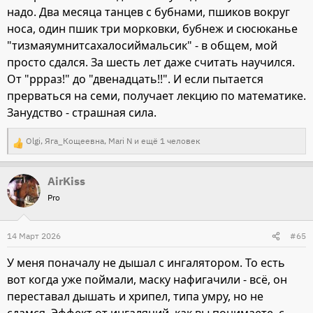
надо. Два месяца танцев с бубнами, пшиков вокруг
носа, один пшик три морковки, бубнеж и сюсюканье
"тизмаяумнитсахалосиймальсик" - в общем, мой
просто сдался. За шесть лет даже считать научился.
От "ррраз!" до "двенадцать!!". И если пытается
прерваться на семи, получает лекцию по математике.
Занудство - страшная сила.
Olgi
,
Яга_Кощеевна
,
Mari N
и ещё 1 человек
Р
е
AirKiss
а
Pro
к
ц
и
14 Март 2026
#65
и
У меня поначалу не дышал с ингалятором. То есть
:
вот когда уже поймали, маску нафигачили - всё, он
переставал дышать и хрипел, типа умру, но не