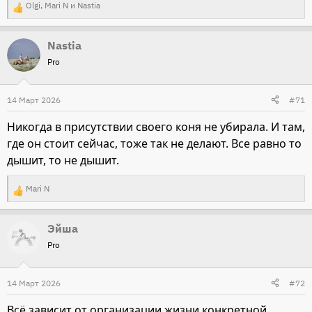
Olgi
,
Mari N
и
Nastia
Р
е
Nastia
а
Pro
к
ц
и
14 Март 2026
#71
и
Никогда в присутствии своего коня не убирала. И там,
:
где он стоит сейчас, тоже так не делают. Все равно то
дышит, то не дышит.
Mari N
Р
е
Эйша
а
Pro
к
ц
и
14 Март 2026
#72
и
Всё зависит от организации жизни конкретной