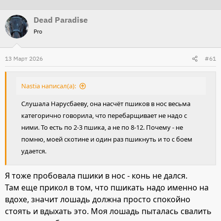
т
т
Dead Paradise
о
а
Pro
р
н
т
а
13 Март 2026
е
ч
#61
м
а
ы
л
Nastia написал(а):
а
Слушала Нарусбаеву, она насчёт пшиков в нос весьма
категорично говорила, что перебарщивает не надо с
ними. То есть по 2-3 пшика, а не по 8-12. Почему - не
помню, моей скотине и один раз пшикнуть и то с боем
удается.
Я тоже пробовала пшики в нос - конь не дался.
Там еще прикол в том, что пшикать надо именно на
вдохе, значит лошадь должна просто спокойно
стоять и вдыхать это. Моя лошадь пыталась свалить