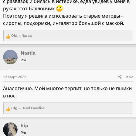
с развязок и билась в истерике, едва увидев у меня в
руках этот баллончик
Поэтому я решила использовать старые методы -
сиропы, подкормки, ингалятор большой с маской.
Olgi
и
Nastia
Р
е
Nastia
а
Pro
к
ц
и
13 Март 2026
#62
и
Аналогично. Мой многое терпит, но только не пшики
:
в нос.
Olgi
и
Dead Paradise
Р
е
hip
а
Pro
к