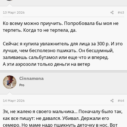
ц
и
13 Март 2026
#63
и
Ко всему можно приучить. Попробовала бы моя не
:
терпеть. Когда то не терпела, да.
Сейчас я купила увлажнитель для лица за 300 р. И это
лучше, чем бесполезно пшикать. Он бесшумный,
заливаешь сальбутамол или еще что и вперед.
А эти аэрозоли только деньги на ветер
Cinnamona
Pro
14 Март 2026
#64
Эх, не жалею я своего мальчика... Поначалу было так,
как все пишут: не давался. Убивал. Держали его
семеро. Но маме надо пшикнуть деточку в нос. Вот