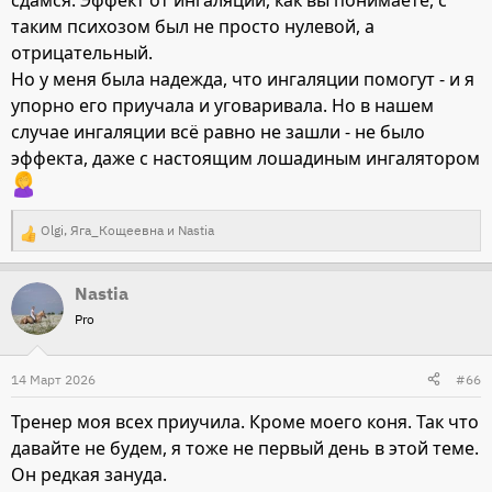
сдамся. Эффект от ингаляций, как вы понимаете, с
таким психозом был не просто нулевой, а
отрицательный.
Но у меня была надежда, что ингаляции помогут - и я
упорно его приучала и уговаривала. Но в нашем
случае ингаляции всё равно не зашли - не было
эффекта, даже с настоящим лошадиным ингалятором
Olgi
,
Яга_Кощеевна
и
Nastia
Р
е
Nastia
а
Pro
к
ц
и
14 Март 2026
#66
и
Тренер моя всех приучила. Кроме моего коня. Так что
:
давайте не будем, я тоже не первый день в этой теме.
Он редкая зануда.