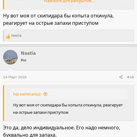
Нажмите для раскрытия...
скипидара. Ветеринар посоветовала - после этого
хорошо откашливается и фыркает.
Ну вот моя от скипидара бы копыта откинула,
реагирует на острые запахи приступом
Nastia
Р
е
Nastia
а
Pro
к
ц
и
14 Март 2026
#68
и
:
hip написал(а):
Ну вот моя от скипидара бы копыта откинула, реагирует
на острые запахи приступом
Это да, дело индивидуальное. Его надо немного,
буквально для запаха.