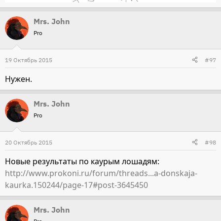
Mrs. John
Pro
19 Октябрь 2015
#97
Нужен.
Mrs. John
Pro
20 Октябрь 2015
#98
Новые результаты по каурым лошадям:
http://www.prokoni.ru/forum/threads...a-donskaja-
kaurka.150244/page-17#post-3645450
Mrs. John