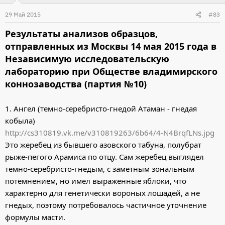
29 Май 2015
#83
Результаты анализов образцов,
отправленных из Москвы 14 мая 2015 года в
Независимую исследовательскую
лабораторию при Обществе владимирского
коннозаводства (партия №10)
1. Ангел (темно-серебристо-гнедой Атаман - гнедая
кобыла)
http://cs310819.vk.me/v310819263/6b64/4-N4BrqfLNs.jpg
Это жеребец из бывшего азовского табуна, полубрат
рыже-пегого Арамиса по отцу. Сам жеребец выглядел
темно-серебристо-гнедым, с заметным зональным
потемнением, но имел выраженные яблоки, что
характерно для генетически вороных лошадей, а не
гнедых, поэтому потребовалось частичное уточнение
формулы масти.