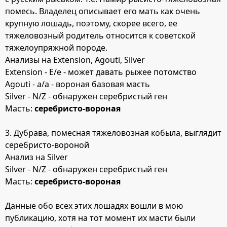
помесь. Владелец описывает его мать как очень
крупную лошадь, поэтому, скорее всего, ее
тяжеловозный родитель относится к советской
тяжелоупряжной породе.
Анализы на Extension, Agouti, Silver
Extension - E/e - может давать рыжее потомство
Agouti - a/a - вороная базовая масть
Silver - N/Z - обнаружен серебристый ген
Масть:
серебристо-вороная
3. Дубрава, помесная тяжеловозная кобыла, выглядит
серебристо-вороной
Анализ на Silver
Silver - N/Z - обнаружен серебристый ген
Масть:
серебристо-вороная
Данные обо всех этих лошадях вошли в мою
публикацию, хотя на тот момент их масти были