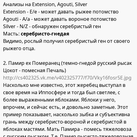
Анализы на Extension, Agouti, Silver
Extension - E/e - может давать рыжее потомство
Agouti - A/a - может давать вороное потомство
Silver - N/Z - обнаружен серебристый ген
Масть:
серебристо-гнедая
Видимо, рослый получил серебристый ген от своего
рыжего отца.
2. Памир ex Померанец (темно-гнедой русский рысак
Цокот - помесная Печаль)
http://cs402325.vk.me/v402325777/f70/Vky16fosr5E.jpg
Насколько мне известно, этот жеребец выступал в
свое время на Иппосфере и тогда был светлее, с
более выраженными яблоками. Яблоки у него,
впрочем, и сейчас есть, и довольно заметные. Этот
пример показывает, насколько зыбка и субъективна
грань между серебристо-вороной и серебристой в
яблоках мастями. Мать Памира - помесь тяжеловоза
с русским рысаком. Т.е. Памир рысисто-тяжеловозная