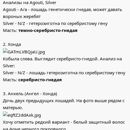
Анализы на Agouti, Silver
Agouti - A/a - лошадь генетически гнедая, может давать
вороных жеребят
Silver - N/Z - гетерозиготна по серебристому гену
Масть:
темно-серебристо-гнедая
2. Хонда
Кобыла слева. Выглядит серебристо-гнедой. Анализ на
Silver:
Silver - N/Z - лошадь гетерозиготна по серебристому гену
Масть:
серебристо-гнедая
3. Анхель (Ангел - Хонда)
Дочь двух предыдущих лошадей. На фото выше рядом с
матерью.
Хочу отметить редкий вариант - белый защитный волос
на фоне черного покровного.