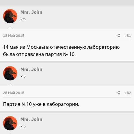
т
т
Mrs. John
о
а
Pro
р
н
т
а
18 Май 2015
е
ч
#81
м
а
14 мая из Москвы в отечественную лабораторию
ы
л
была отправлена партия № 10.
а
Mrs. John
Pro
25 Май 2015
#82
Партия №10 уже в лаборатории.
Mrs. John
Pro