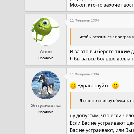
Может, кто-то захочет вос
11 Февраль 2004
чтобы освоиться с програм
И за это вы берете
такие
д
Atom
Я бы за все больше доллара н
Новичок
11 Февраль 2004
Здравствуйте!
Я не кого не хочу обежать п
Энтузиастка
Новичок
ну допустим, что если чело
Если Вас не устраивают цен
Вас не устраивают, или Вы