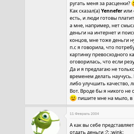
ругать меня за расценки?
Как сказал(а)
Yennefer
или 
есть, и люди готовы платит
а мне, например, нет смы
деньги на интернет и поис
концов, мне тоже деньги 
п.с я говорила, что потре
картинку превосходного ка
оговорилась, что если резу
Да и я предлагаю не тольк
временем делать научусь. И
либо улучшить качество, 
Вот. Вроде бы я никого не
пишите мне на мыло, в 
11 Февраль 2004
А как вы себе представляе
отдать деньги :?: :wink: