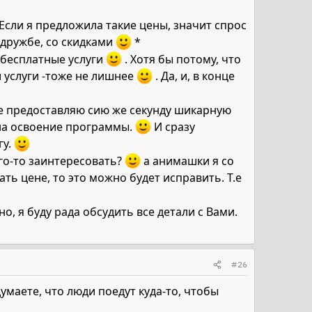
Если я предложила такие цены, значит спрос
о дружбе, со скидками
*
 бесплатные услуги
. Хотя бы потому, что
и услуги -тоже не лишнее
. Да, и, в конце
 не предоставляю сию же секунду шикарную
 на освоение программы.
И сразу
гу.
го-то заинтересовать?
а анимашки я со
ать цене, то это можно будет исправить. Т.е
о, я буду рада обсудить все детали с Вами.
#26
умаете, что люди поедут куда-то, чтобы