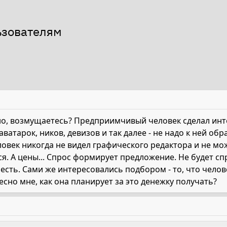
ьзователям
но, возмущаетесь? Предприимчивый человек сделал инте
атарок, ников, девизов и так далее - не надо к ней обр
еловек никогда не видел графического редактора и не мо
я. А цены... Спрос формирует предложение. Не будет спр
, есть. Сами же интересовались подбором - то, что челов
есно мне, как она планирует за это денежку получать?