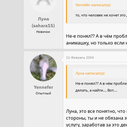
Yennefer написал(а):
то, что человек не хочет эт
Луна
(sahara15)
Новичок
Не-е понял?? А в чём пробл
анимашку, но только если н
11 Февраль 2004
Луна написал(а):
Не-е понял?? А в чём пробле
Yennefer
делать, а найти…. Вот….
Опытный
Луна, это все понятно, что
стороны, ты и не обязана э
услугу, заработав за это де