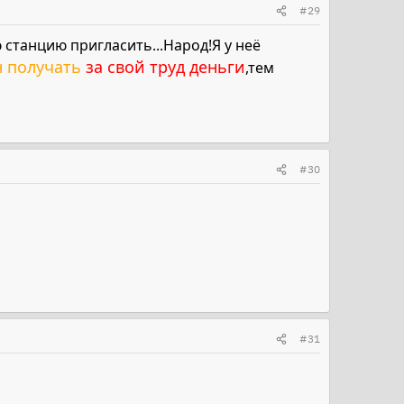
#29
станцию пригласить...Народ!Я у неё
н получать
за свой труд деньги
,тем
#30
#31