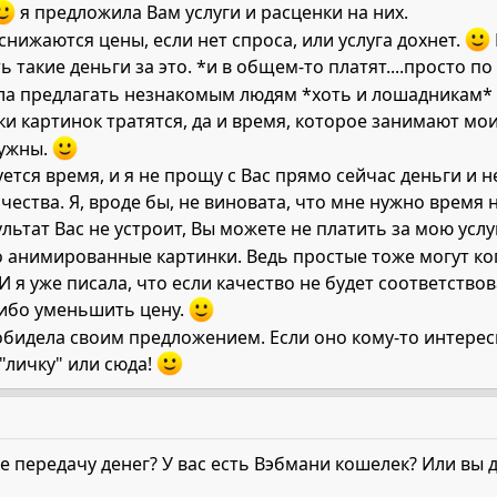
я предложила Вам услуги и расценки на них.
снижаются цены, если нет спроса, или услуга дохнет.
ь такие деньги за это. *и в общем-то платят....просто п
сла предлагать незнакомым людям *хоть и лошадникам*
ки картинок тратятся, да и время, которое занимают мо
нужны.
буется время, и я не прощу с Вас прямо сейчас деньги и
чества. Я, вроде бы, не виновата, что мне нужно время
льтат Вас не устроит, Вы можете не платить за мою услу
о анимированные картинки. Ведь простые тоже могут ко
 я уже писала, что если качество не будет соответствов
либо уменьшить цену.
 обидела своим предложением. Если оно кому-то интересн
"личку" или сюда!
те передачу денег? У вас есть Вэбмани кошелек? Или вы д