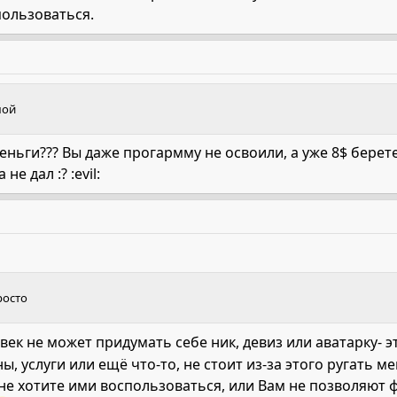
пользоваться.
мой
еньги??? Вы даже прогармму не освоили, а уже 8$ берете
е дал :? :evil:
росто
век не может придумать себе ник, девиз или аватарку- э
ы, услуги или ещё что-то, не стоит из-за этого ругать м
 не хотите ими воспользоваться, или Вам не позволяют 