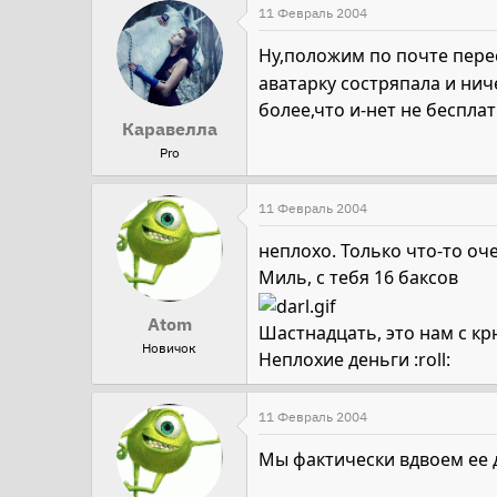
11 Февраль 2004
Ну,положим по почте перес
аватарку состряпала и нич
более,что и-нет не беспла
Каравелла
Pro
11 Февраль 2004
неплохо. Только что-то очен
Миль, с тебя 16 баксов
Atom
Шастнадцать, это нам с крю
Новичок
Неплохие деньги :roll:
11 Февраль 2004
Мы фактически вдвоем ее де