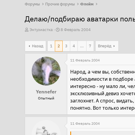
Форумы
Прочие форумы
Флейм
Делаю/подбираю аватарки пол
А
Д
Энтузиастка
8 Февраль 2004
в
а
т
т
Назад
1
2
3
4
...
7
Вперёд
о
а
р
н
11 Февраль 2004
т
а
Народ, а чем вы, собствен
е
ч
необходимости в подборе ав
м
а
интересно - ну мало ли, ч
ы
л
Yennefer
эксклюзивный девиз хочетс
а
Опытный
заглохнет. А спрос, видать
понятно. Вот только интер
11 Февраль 2004