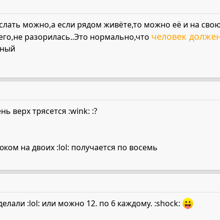
лать можно,а если рядом живёте,то можно её и на свою 
человек долже
его,не разорилась..Это нормально,что
тный
ь верх трясется :wink: :?
ком на двоих :lol: получается по восемь
лали :lol: или можно 12. по 6 каждому. :shock: