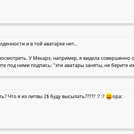
балденности и в той аватарке нет...
 посмотреть. У Мекарэ, например, я видела совершенно
те под ними подпись: "эти аватары заняты, не берите их"
ь? Что я из литвы 2$ буду высылать????? :? :?
opa: