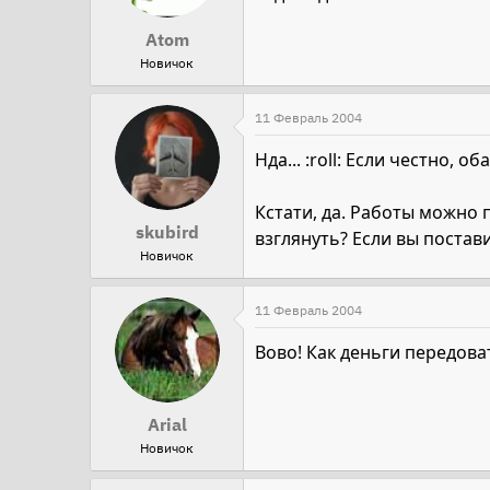
Atom
Новичок
11 Февраль 2004
Нда... :roll: Если честно, о
Кстати, да. Работы можно
skubird
взглянуть? Если вы постави
Новичок
11 Февраль 2004
Вово! Как деньги передоват
Arial
Новичок