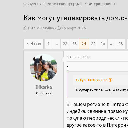
Форумы
Тематические форумы
Ветеринария
Как могут утилизировать дом.ско
А
Д
Elen Mikhaylina
16 Март 2026
в
а
т
т
Назад
1
...
22
23
24
25
26
...
48
о
а
р
н
6 Апрель 2026
т
а
[
е
ч
м
а
Gulya написал(а):
ы
л
Dikarka
а
В суперах типа 5-ка, Магнит
Опытный
В нашем регионе в Пятерка
индейка, свинина прямо кус
покупаю периодически - по
другое какое-то в Пятерочк