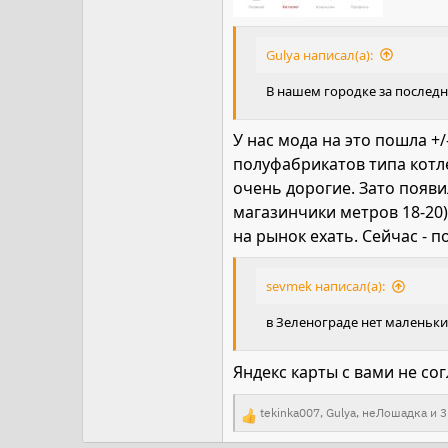
Gulya написал(а):
В нашем городке за последни
У нас мода на это пошла +
полуфабрикатов типа котле
очень дорогие. Зато появ
магазинчики метров 18-20
на рынок ехать. Сейчас - п
sevmek написал(а):
в Зеленограде нет маленьки
Яндекс карты с вами не со
tekinka007
,
Gulya
,
неЛошадка
и 3
Р
е