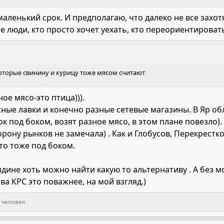
 маленький срок. И предполагаю, что далеко не все захот
 люди, кто просто хочет уехать, кто переориентироват
которые свинину и курицу тоже мясом считают
ое мясо-это птица))).
ные лавки и конечно разные сетевые магазины. В Яр обл
ок под боком, возят разное мясо, в этом плане повезло
торону рынков не замечала) . Как и Глобусов, Перекрестко
то тоже под боком.
вядине хоть можно найти какую то альтернативу . А без 
а КРС это поважнее, на мой взгляд.)
 человек