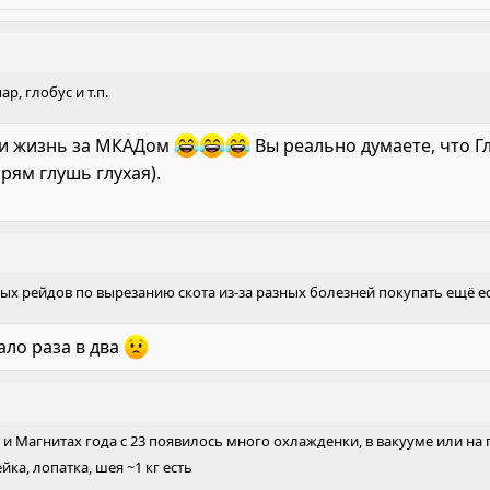
р, глобус и т.п.
 ли жизнь за МКАДом
Вы реально думаете, что Г
прям глушь глухая).
ных рейдов по вырезанию скота из-за разных болезней покупать ещё ес
ало раза в два
и Магнитах года с 23 появилось много охлажденки, в вакууме или на 
йка, лопатка, шея ~1 кг есть