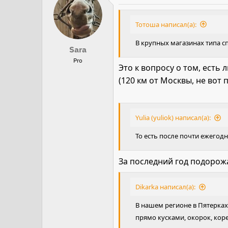
к
ц
Тотоша написал(а):
и
В крупных магазинах типа спа
и
Sara
:
Pro
Это к вопросу о том, есть
(120 км от Москвы, не вот 
Yulia (yuliok) написал(а):
То есть после почти ежегод
За последний год подорож
Dikarka написал(а):
В нашем регионе в Пятерках 
прямо кусками, окорок, коре