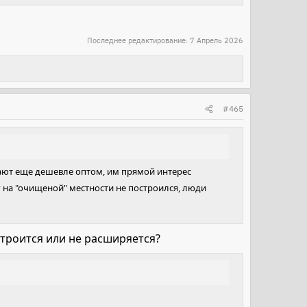
Последнее редактирование:
7 Апрель 2026
#465
дают еще дешевле оптом, им прямой интерес
 на "очищеной" местности не построился, люди
строится или не расширяется?