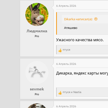
а
6 Апрель 2026
к
ц
Dikarka написал(а):
и
Атяшево
и
Людмилка
:
Pro
Ужасного качества мясо.
птуся
Р
е
а
6 Апрель 2026
к
Дикарка, яндекс карты могу
ц
и
и
sevmek
птуся
и
Nastia
:
Pro
Р
е
а
6 Апрель 2026