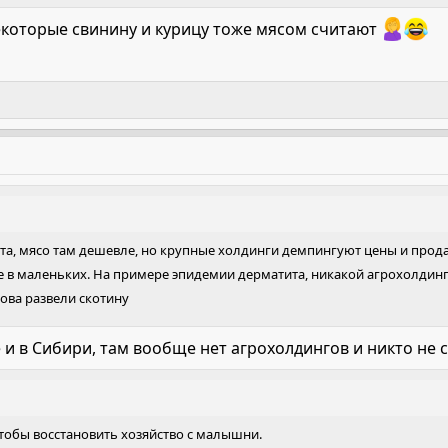
некоторые свинину и курицу тоже мясом считают
ота, мясо там дешевле, но крупные холдинги демпингуют цены и про
не в маленьких. На примере эпидемии дерматита, никакой агрохолдинг
ова развели скотину
е и в Сибири, там вообще нет агрохолдингов и никто не 
чтобы восстановить хозяйство с малышни.