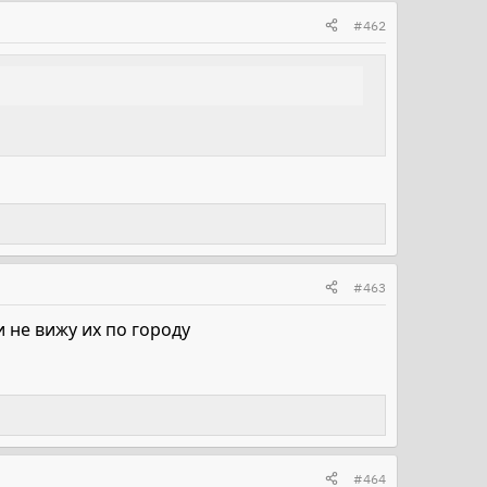
#462
#463
и не вижу их по городу
#464