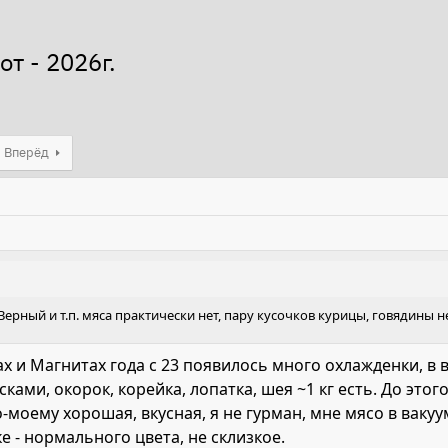
т - 2026г.
Вперёд
, Верный и т.п. мяса практически нет, пару кусочков курицы, говядины 
х и Магнитах года с 23 появилось много охлажденки, в в
ками, окорок, корейка, лопатка, шея ~1 кг есть. До этог
-моему хорошая, вкусная, я не гурман, мне мясо в ваку
е - нормального цвета, не склизкое.