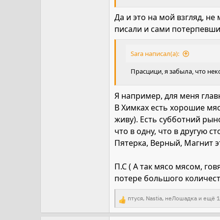
Да и это на мой взгляд, не
писали и сами потерпевшие
Sara написал(а):
Прасцици, я забыла, что не
Я например, для меня главн
В Химках есть хорошие мяс
живу). Есть субботний рын
что в одну, что в другую с
Пятерка, Верный, Магнит э
П.С ( А так мясо мясом, го
потере большого количеств
птуся
,
Nastia
,
неЛошадка
и ещё 1
Р
е