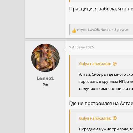
Прасцици, я забыла, что 
птуся
,
Lara08
,
Nastia
и 3 других
Р
е
а
7 Апрель 2026
к
ц
Gulya написал(а):
и
Алтай, Сибирь где много ск
и
Бьяно1
торговать в крупных НП, а 
:
Pro
получили компенсацию и сн
Где не построился на Алта
Gulya написал(а):
В среднем нужно три года, 