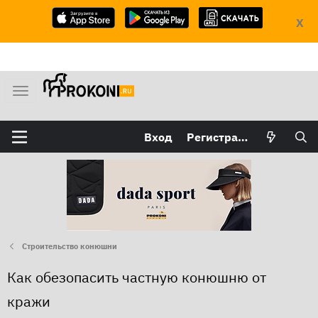
X
М
е
н
Вход
Регистрация
ю
Строительство конюшни
Как обезопасить частную конюшню от
кражи