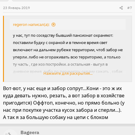
23 Январь 2019
#7
regeron написал(а):
у нас, тут по соседству бывший пансионат охраняют:
поставили будку с охраной и в темное время свет
включают на дальнем рубеже территории, чтоб забор не
уперли. либо не огораживать всю территорию, а только
ту часть , где хоз постройки. а остальная - выгул в
дневное время, либо по периметру охрану сажать , собак
Нажмите для раскрытия...
или еще что-то, но это затраты дополнительные
Вот-вот, у нас еще и забор сопрут...Кони - это ж их
куда девать нужно, резать, а вот забор в хозяйстве
пригодится) Оффтоп, конечно, но прямо больно (у
нас при покупке участка кусок забора и сперли...).
А так я за большую собаку на цепи с блоком
Bageera