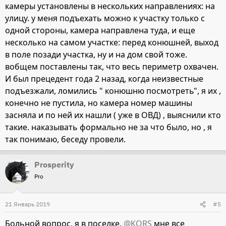
камеры установлены в нескольких направлениях: на
улицу. у меня подъехать можно к участку только с
одной стороны, камера направлена туда, и еще
несколько на самом участке: перед конюшней, выход
в поле позади участка, ну и на дом свой тоже.
вобщем поставлены так, что весь периметр охвачен.
И был прецедент года 2 назад, когда неизвестные
подъезжали, ломились " конюшню посмотреть", я их ,
конечно не пустила, но камера номер машины
засняла и по ней их нашли ( уже в ОВД) , выяснили кто
такие. наказывать формально не за что было, но , я
так понимаю, беседу провели.
Prosperity
Pro
21 Январь 2019
#5
Больной вопрос, я в поселке,
@KORS
мне все