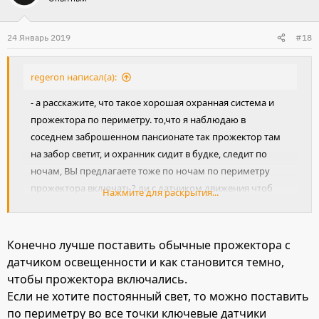
24 Январь 2019
#18
regeron написал(а):
- а расскажите, что такое хорошая охранная система и
прожектора по периметру. то,что я наблюдаю в
соседнем заброшенном пансионате так прожектор там
на забор светит, и охранник сидит в будке, следит по
ночам, ВЫ предлагаете тоже по ночам по периметру
прожектора включать? ли с датчиком движения чтоб
Нажмите для раскрытия...
были или как ? поясните пожалуйста.
Конечно лучше поставить обычные прожектора с
датчиком освещенности и как становится темно,
чтобы прожектора включались.
Если не хотите постоянный свет, то можно поставить
по периметру во все точки ключевые датчики