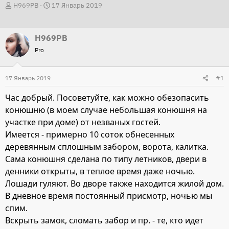
А
Д
Н969РВ
17 Январь 2019
в
а
т
т
Н969РВ
о
а
Pro
р
н
т
а
17 Январь 2019
е
ч
#1
м
а
Час добрый. Посоветуйте, как можно обезопасить
ы
л
конюшню (в моем случае небольшая конюшня на
а
участке при доме) от незваных гостей.
Имеется - примерно 10 соток обнесенных
деревянным сплошным забором, ворота, калитка.
Сама конюшня сделана по типу летников, двери в
денники открыты, в теплое время даже ночью.
Лошади гуляют. Во дворе также находится жилой дом.
В дневное время постоянный присмотр, ночью мы
спим.
Вскрыть замок, сломать забор и пр. - те, кто идет