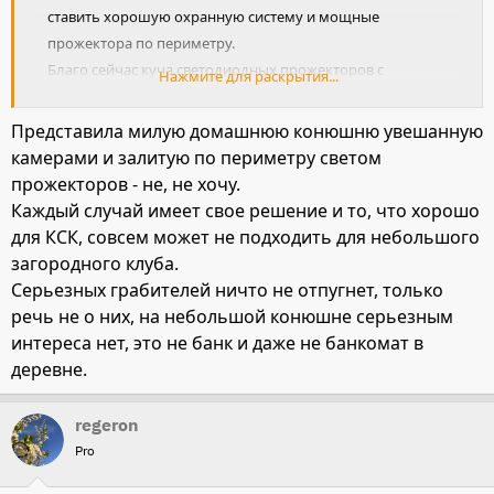
ставить хорошую охранную систему и мощные
прожектора по периметру.
Благо сейчас куча светодиодных прожекторов с
Нажмите для раскрытия...
минимальным потреблением энергии.
В случае серьезного ограбления собаки всё равно не
Представила милую домашнюю конюшню увешанную
спасут. В вот охранная система на основе прожекторов и
камерами и залитую по периметру светом
камер вполне отпугнет как мелких грабителей, так и
прожекторов - не, не хочу.
более серьезных.
Каждый случай имеет свое решение и то, что хорошо
для КСК, совсем может не подходить для небольшого
загородного клуба.
Серьезных грабителей ничто не отпугнет, только
речь не о них, на небольшой конюшне серьезным
интереса нет, это не банк и даже не банкомат в
деревне.
regeron
Pro