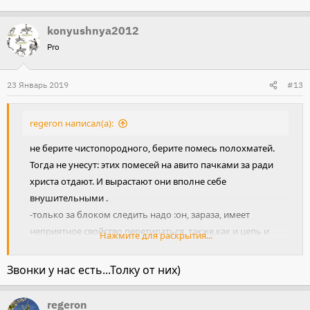
konyushnya2012
Pro
23 Январь 2019
#13
regeron написал(а):
не берите чистопородного, берите помесь полохматей.
Тогда не унесут: этих помесей на авито пачками за ради
христа отдают. И вырастают они вполне себе
внушительными .
-только за блоком следить надо :он, зараза, имеет
неприятное свойство перетираться, также,как и цепь и
Нажмите для раскрытия...
карабины
а вообще, если на конюшне ( на территории) кто-то
Звонки у нас есть...Толку от них)
живет , то особо крупная собаки и не нужна, "звонка"
достаточно, чтоб вовремя шум поднял
regeron