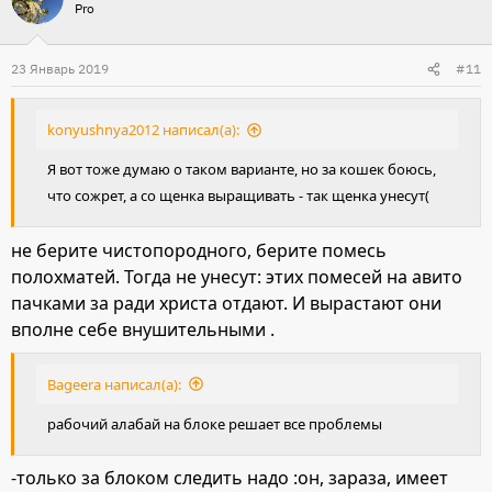
Pro
23 Январь 2019
#11
konyushnya2012 написал(а):
Я вот тоже думаю о таком варианте, но за кошек боюсь,
что сожрет, а со щенка выращивать - так щенка унесут(
не берите чистопородного, берите помесь
полохматей. Тогда не унесут: этих помесей на авито
пачками за ради христа отдают. И вырастают они
вполне себе внушительными .
Bageera написал(а):
рабочий алабай на блоке решает все проблемы
-только за блоком следить надо :он, зараза, имеет