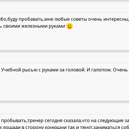
о,буду пробавать,мне любые советы очень интересны,п
дь своими железными руками
т. Учебной рысью с руками за головой. И галопом. Очень
 пробывать,тренер сегодня сказала,что на следующие з
е лошади в сторону конюшни так и тянут,заниматься со