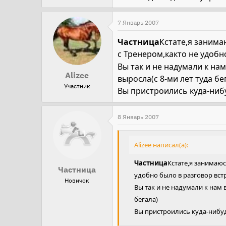
7 Январь 2007
Частница
Кстате,я заним
с Тренером,както не удобн
Вы так и не надумали к на
Alizee
выросла(с 8-ми лет туда бе
Участник
Вы пристроились куда-ниб
8 Январь 2007
Alizee написал(а):
Частница
Кстате,я занимаю
Частница
удобно было в разговор вст
Новичок
Вы так и не надумали к нам
бегала)
Вы пристроились куда-нибу