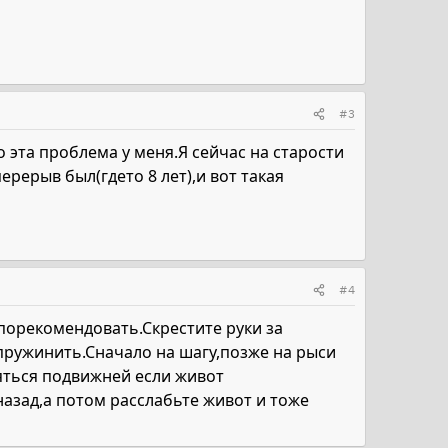
#3
 эта проблема у меня.Я сейчас на старости
рерыв был(гдето 8 лет),и вот такая
#4
порекомендовать.Скрестите руки за
т пружинить.Сначало на шагу,позже на рыси
яться подвижней если живот
азад,а потом расслабьте живот и тоже