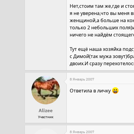
Нет,стоим там же,где и ст
я не уверена,что вы меня
женщиной,а больше на кон
только 2 небольших поля)и
ничего не найдём стоящего
Тут ещё наша хозяйка подс
с Димой(так мужа зовут)бр
двоих.И сразу перехотелос
8 Январь 2007
Ответила в личку
Alizee
Участник
8 Январь 2007