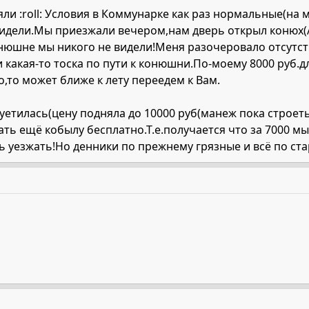
ояли :roll: Условия в Коммунарке как раз нормальные(н
 видели.Мы приезжали вечером,нам дверь открыл конюх(
юшне мы никого не видели!Меня разочеровало отсутст
 какая-то тоска по пути к конюшни.По-моему 8000 руб.
,то может ближе к лету переедем к Вам.
уетилась(цену подняла до 10000 руб(манеж пока строет
ать ещё кобылу бесплатно.Т.е.получается что за 7000 мы
ь уезжать!Но денники по прежнему грязные и всё по ст