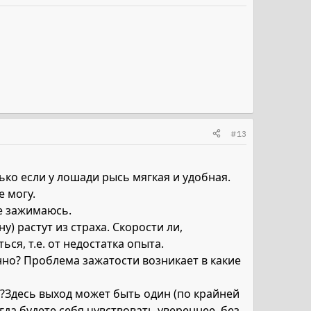
#13
ько если у лошади рысь мягкая и удобная.
е могу.
же зажимаюсь.
) растут из страха. Скорости ли,
ся, т.е. от недостатка опыта.
енно? Проблема зажатости возникает в какие
ах?Здесь выход может быть один (по крайней
гда будете себя чувствовать увереннее, без