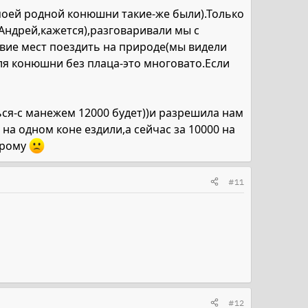
а моей родной конюшни такие-же были).Только
Андрей,кажется),разговаривали мы с
вие мест поездить на природе(мы видели
для конюшни без плаца-это многовато.Если
ься-с манежем 12000 будет))и разрешила нам
 на одном коне ездили,а сейчас за 10000 на
арому
#11
#12