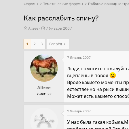
Форумы
Тематические форумы
Как расслабить спину?
А
Д
Alizee
7 Январь 2007
в
а
т
т
1
2
3
Вперёд
о
а
р
н
7 Январь 2007
т
а
Люди,помогите пожалуйста
е
ч
вцеплены в повод
м
а
Вроде какието моменты пр
ы
л
Alizee
естественно на рыси выши
а
Участник
Может есть какието спосо
7 Январь 2007
У нас была такая кобыла.М