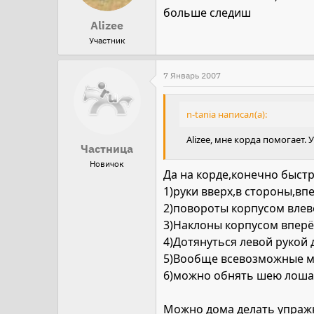
больше следиш
Alizee
Участник
7 Январь 2007
n-tania написал(а):
Alizee, мне корда помогает.
Частница
Новичок
Да на корде,конечно быст
1)руки вверх,в стороны,впе
2)повороты корпусом влево
3)Наклоны корпусом вперёд
4)Дотянуться левой рукой 
5)Вообще всевозможные ма
6)можно обнять шею лошади
Можно дома делать упражн