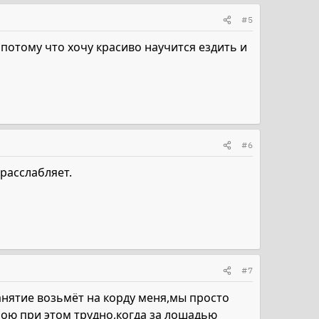
#5
отому что хочу красиво научится ездить и
#6
 расслабляет.
#7
анятие возьмёт на корду меня,мы просто
бою при этом трудно,когда за лошадью