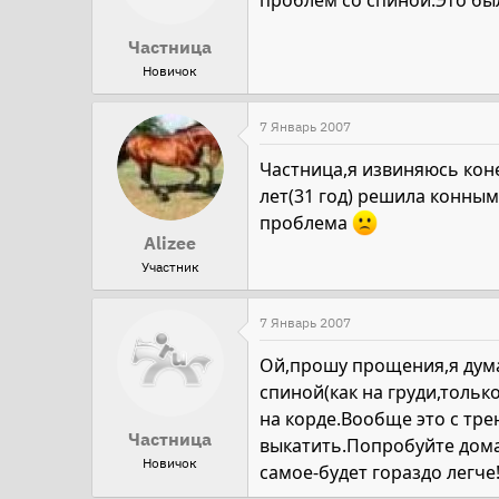
проблем со спиной.Это был
Частница
Новичок
7 Январь 2007
Частница,я извиняюсь коне
лет(31 год) решила конным
проблема
Alizee
Участник
7 Январь 2007
Ой,прошу прощения,я думал
спиной(как на груди,тольк
на корде.Вообще это с тр
Частница
выкатить.Попробуйте дома
Новичок
самое-будет гораздо легч