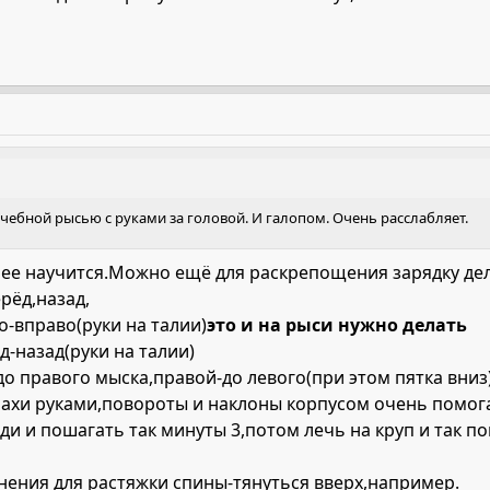
 Учебной рысью с руками за головой. И галопом. Очень расслабляет.
рее научится.Можно ещё для раскрепощения зарядку дел
рёд,назад,
-вправо(руки на талии)
это и на рыси нужно делать
-назад(руки на талии)
до правого мыска,правой-до левого(при этом пятка вниз
хи руками,повороты и наклоны корпусом очень помога
 и пошагать так минуты 3,потом лечь на круп и так пош
ения для растяжки спины-тянуться вверх,например.