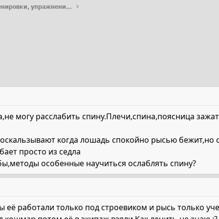
Работа с лошадью: тренировки, упражнения, лайфхаки
,не могу расслабить спину.Плечи,спина,поясница зажат
оскальзывают когда лошадь спокойно рысью бежит,но с
бает просто из седла
бы,методы особенные научиться ослаблять спину?
ы её работали только под строевиком и рысь только уч