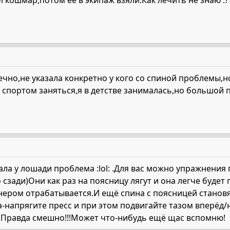
 кошмар,потом её в экипаж взяли.Как лечить не знаю :?
чно,не указала конкретно у кого со спиной проблемы,но
 спортом заняться,я в детстве занималась,но большой пе
а у лошади проблема :lol: .Для вас можно упражнения 
о сзади)Они как раз на поясницу лягут и она легче буде
енером отрабатывается.И ещё спина с поясницей станов
-напрягите пресс и при этом подвигайте тазом вперёд/н
е!Правда смешно!!!Может что-нибудь ещё щас вспомню!