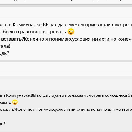
аюсь в Коммунарке,ВЫ когда с мужем приезжали смотре
о было в разговор встревать
м вставать?Конечно я понимаю,условия ни ахти,но коне
гала)
удь?
сь в Коммунарке,ВЫ когда с мужем приезжали смотреть конюшню,я бы
ревать
 вставать?Конечно я понимаю,условия ни ахти,но конечно для меня-это
дь?