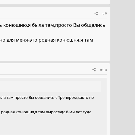
#9
ть конюшню,я была там,просто Вы общались
чно для меня-это родная конюшня,я там
#10
ла там,просто Вы общались с Тренером,както не
 родная конюшня,я там выросла(с 8-ми лет туда