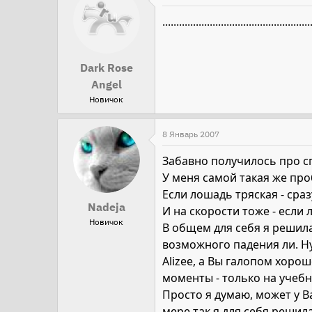
.....................................................
Dark Rose
Angel
Новичок
8 Январь 2007
Забавно получилось про 
У меня самой такая же про
Если лошадь тряская - сра
Nadeja
И на скорости тоже - если
Новичок
В общем для себя я решила,
возможного падения ли. Ну
Alizee, а Вы галопом хоро
моменты - только на учебн
Просто я думаю, может у В
мере так я для себя решила