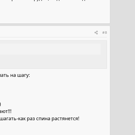
#8
ать на шагу:
)
ют!!!
агать-как раз спина растянется!