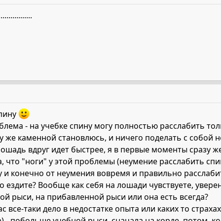
.................
спину
блема - на учебке спину могу полностью расслабить тол
зу же каменной становлюсь, и ничего поделать с собой н
 лошадь вдруг идет быстрее, я в первые моменты сразу 
 что "ноги" у этой проблемы (неумение расслабить спину
 и конечно от неумения вовремя и правильно расслабить
шо ездите? Вообще как себя на лошади чувствуете, увер
ой рыси, на прибавленной рыси или она есть всегда?
ас все-таки дело в недостатке опыта или каких то страх
) - побольше учебной рыси, сначала на корде, потом, ко