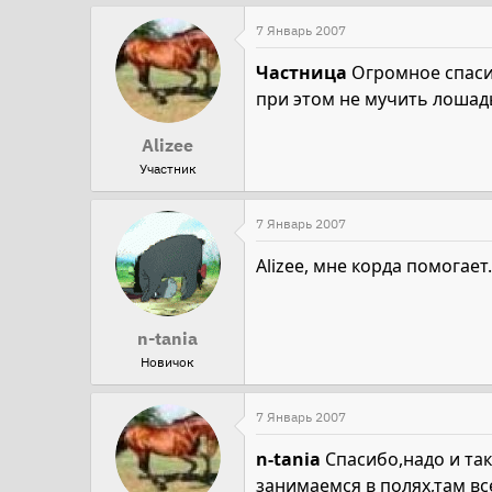
7 Январь 2007
Частница
Огромное спасиб
при этом не мучить лоша
Alizee
Участник
7 Январь 2007
Alizee, мне корда помогае
n-tania
Новичок
7 Январь 2007
n-tania
Спасибо,надо и так
занимаемся в полях,там вс