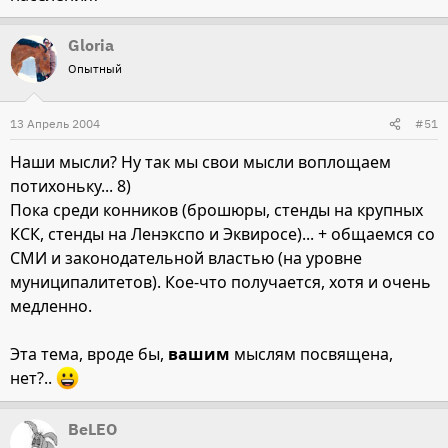
Gloria
Опытный
13 Апрель 2004
#51
Наши мысли? Ну так мы свои мысли воплощаем
потихоньку... 8)
Пока среди конников (брошюры, стенды на крупных
КСК, стенды на Ленэкспо и Эквиросе)... + общаемся со
СМИ и законодательной властью (на уровне
муниципалитетов). Кое-что получается, хотя и очень
медленно.
Эта тема, вроде бы,
вашим
мыслям посвящена,
нет?..
BeLEO