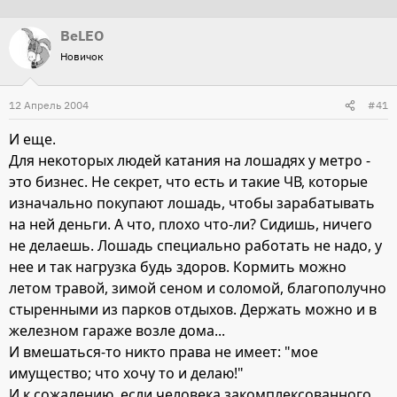
т
т
BeLEO
о
а
Новичок
р
н
т
а
12 Апрель 2004
е
ч
#41
м
а
И еще.
ы
л
Для некоторых людей катания на лошадях у метро -
а
это бизнес. Не секрет, что есть и такие ЧВ, которые
изначально покупают лошадь, чтобы зарабатывать
на ней деньги. А что, плохо что-ли? Сидишь, ничего
не делаешь. Лошадь специально работать не надо, у
нее и так нагрузка будь здоров. Кормить можно
летом травой, зимой сеном и соломой, благополучно
стыренными из парков отдыхов. Держать можно и в
железном гараже возле дома...
И вмешаться-то никто права не имеет: "мое
имущество; что хочу то и делаю!"
И к сожалению, если человека закомплексованного