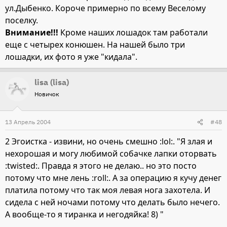
ул.Дыбенко. Короче примерно по всему Веселому
поселку.
Внимание!!!
Кроме наших лошадок там работали
еще с четырех конюшен. На нашей было три
лошадки, их фото я уже "кидала".
lisa (lisa)
Новичок
13 Апрель 2004
#48
2 Эгоистка - извини, но очень смешно :lol:. "Я злая и
нехорошая и могу любимой собачке лапки оторвать
:twisted:. Правда я этого не делаю.. но это посто
потому что мне лень :roll:. А за операцию я кучу денег
платила потому что так моя левая нога захотела. И
сидела с ней ночами потому что делать было нечего.
А вообще-то я тиранка и негодяйка! 8) "