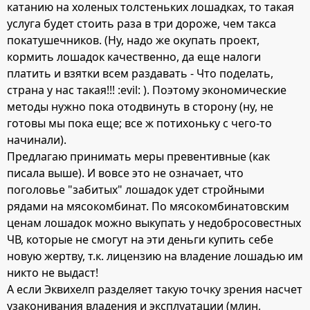
катанию на холеных толстеньких лошадках, то такая
услуга будет стоить раза в три дороже, чем такса
покатушечников. (Ну, надо же окупать проект,
кормить лошадок качественно, да еще налоги
платить и взятки всем раздавать - Что поделать,
страна у нас такая!!! :evil: ). Поэтому экономические
методы нужно пока отодвинуть в сторону (ну, не
готовы мы пока еще; все ж потихоньку с чего-то
начинали).
Предлагаю принимать меры превентивные (как
писала выше). И вовсе это не означает, что
поголовье "забитых" лошадок удет стройными
рядами на мясокомбинат. По мясокомбинатовским
ценам лошадок можно выкупать у недобросовестных
ЧВ, которые не смогут на эти деньги купить себе
новую жертву, т.к. лицензию на владение лошадью им
никто не выдаст!
А если Эквихелп разделяет такую точку зрения насчет
узаконивания владения и эксплуатации (млин,