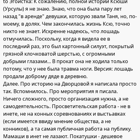
to Эгоистка: К сожалению, полной истории Ксюши
(Урсулы) я не знаю. Знаю, что она была пару лет
назад "в аренде" девушки, которую звали Таня, но, по-
моему, в долях. Чем закончилась жизнь Ксю, точно
никто не знает. Искренне надеюсь, что лошадь
отмучилась. Поскольку, когда я видела ее в
последний раз, это был картонный силуэт, покрытый
грязной клочковатой шерстью, с огромными
добрыми глазами... В прокат она не ходила только
потому, что у нее была травма ноги. Версия: лошадь
продали доброму дяде в деревню.
Далее. Про историю на Дворцовой я написала просто
так. Вспомнилось. Про мероприятия я писала.
Ничего сложного, просто организация нужна, а не
самодеятельность. Просветительская работа - не в
инете, не на конных соревнованиях и выстьавках
(если имеется ввиду мнение общества, а не
конников), а та самая публичная работа на публику.
Мамаши в инет не лазают. Покатушки - дешевое