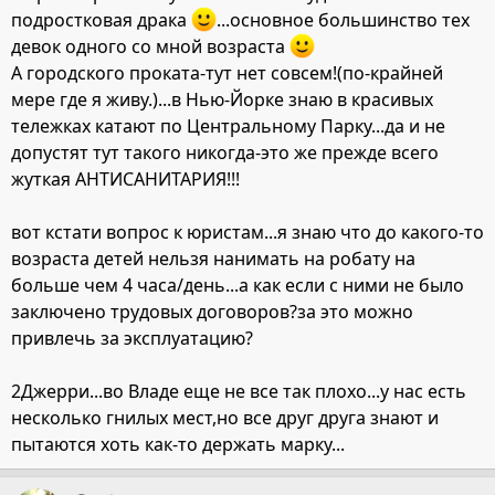
подростковая драка
...основное большинство тех
девок одного со мной возраста
А городского проката-тут нет совсем!(по-крайней
мере где я живу.)...в Нью-Йорке знаю в красивых
тележках катают по Центральному Парку...да и не
допустят тут такого никогда-это же прежде всего
жуткая АНТИСАНИТАРИЯ!!!
вот кстати вопрос к юристам...я знаю что до какого-то
возраста детей нельзя нанимать на робату на
больше чем 4 часа/день...а как если с ними не было
заключено трудовых договоров?за это можно
привлечь за эксплуатацию?
2Джерри...во Владе еще не все так плохо...у нас есть
несколько гнилых мест,но все друг друга знают и
пытаются хоть как-то держать марку...