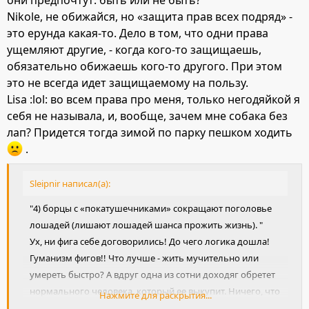
Nikole, не обижайся, но «защита прав всех подряд» -
это ерунда какая-то. Дело в том, что одни права
ущемляют другие, - когда кого-то защищаешь,
обязательно обижаешь кого-то другого. При этом
это не всегда идет защищаемому на пользу.
Lisa :lol: во всем права про меня, только негодяйкой я
себя не называла, и, вообще, зачем мне собака без
лап? Придется тогда зимой по парку пешком ходить
.
Sleipnir написал(а):
"4) борцы с «покатушечниками» сокращают поголовье
лошадей (лишают лошадей шанса прожить жизнь). "
Ух, ни фига себе договорились! До чего логика дошла!
Гуманизм фигов!! Что лучше - жить мучительно или
умереть быстро? А вдруг одна из сотни доходяг обретет
нормального человека, который ее выкупит. Ничего, что
Нажмите для раскрытия...
другие 99 промучаются, а кончится все той же бойней.