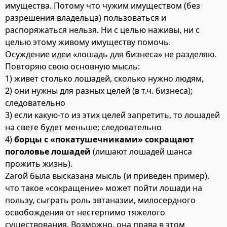
имущества. Потому что чужим имуществом (без
разрешения владельца) пользоваться и
распоряжаться нельзя. Ни с целью наживы, ни с
целью этому живому имуществу помочь.
Осуждение идеи «лошадь для бизнеса» не разделяю.
Повторяю свою основную мысль:
1) живет столько лошадей, сколько нужно людям,
2) они нужны для разных целей (в т.ч. бизнеса);
следовательно
3) если какую-то из этих целей запретить, то лошадей
на свете будет меньше; следовательно
4)
борцы с «покатушечниками» сокращают
поголовье лошадей
(лишают лошадей шанса
прожить жизнь).
Zaroй была высказана мысль (и приведен пример),
что такое «сокращение» может пойти лошади на
пользу, сыграть роль эвтаназии, милосердного
освобождения от нестерпимо тяжелого
существования. Возможно, она права в этом