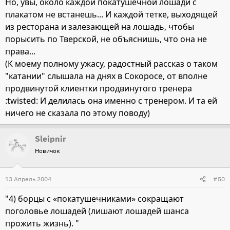
Но, увы, около каждой покатушечной лошади с
плакатом не встанешь... И каждой тетке, выходящей
из ресторана и залезающей на лошадь, чтобы
порысить по Тверской, не объяснишь, что она не
права...
(К моему полному ужасу, радостный рассказ о таком
"катании" слышала на днях в Сокоросе, от вполне
продвинутой клиентки продвинутого тренера
:twisted: И делилась она именно с тренером. И та ей
ничего не сказала по этому поводу)
Sleipnir
Новичок
13 Апрель 2004
#50
"4) борцы с «покатушечниками» сокращают
поголовье лошадей (лишают лошадей шанса
прожить жизнь). "