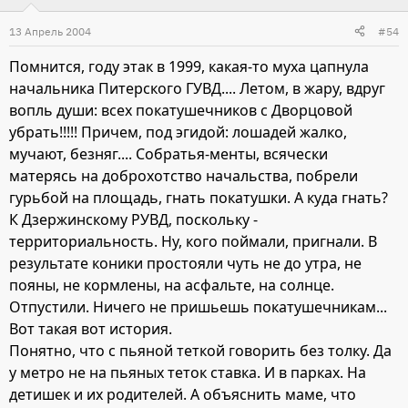
13 Апрель 2004
#54
Помнится, году этак в 1999, какая-то муха цапнула
начальника Питерского ГУВД.... Летом, в жару, вдруг
вопль души: всех покатушечников с Дворцовой
убрать!!!!! Причем, под эгидой: лошадей жалко,
мучают, безняг.... Собратья-менты, всячески
матерясь на доброхотство начальства, побрели
гурьбой на площадь, гнать покатушки. А куда гнать?
К Дзержинскому РУВД, поскольку -
территориальность. Ну, кого поймали, пригнали. В
результате коники простояли чуть не до утра, не
пояны, не кормлены, на асфальте, на солнце.
Отпустили. Ничего не пришьешь покатушечникам...
Вот такая вот история.
Понятно, что с пьяной теткой говорить без толку. Да
у метро не на пьяных теток ставка. И в парках. На
детишек и их родителей. А объяснить маме, что