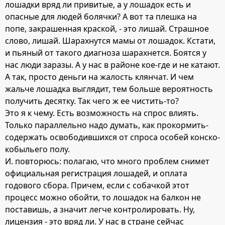
лошадки вряд ли привитые, а у лошадок есть и
опасные для людей болячки? А вот та плешка на
попе, закрашенная краской, - это лишай. Страшное
слово, лишай. Шарахнутся мамы от лошадок. Кстати,
и пьяный от такого диагноза шарахнется. Боятся у
нас люди заразы. А у нас в районе кое-где и не катают.
А так, просто деньги на жалость клянчат. И чем
жальче лошадка выглядит, тем больше вероятность
получить десятку. Так чего ж ее чистить-то?
Это я к чему. Есть возможность на спрос влиять.
Только параллельно надо думать, как прокормить-
содержать освободившихся от спроса особей конско-
кобыльего полу.
И. повторюсь: полагаю, что много проблем снимет
официальная регистрация лошадей, и оплата
годового сбора. Причем, если с собачкой этот
процесс можно обойти, то лошадок на балкон не
поставишь, а значит легче контролировать. Ну,
лицензия - это вряд ли. У нас в стране сейчас