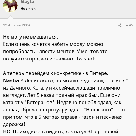
Gayta
Новичок
13 Апрель 2004
#46
Не могу не вмешаться.
Если очень хочется набить морду, можно
попробовать навести ментов. У ментов это
получится профессионально. :twisted:
А теперь перейдем к конкретике - в Питере.
Nastia
У Ленинского, по моим сведениям, "пасутся"
из Дачного. Кста, у них сейчас лошади прилично
выглядят. Лет 5 назад полный мрак был. Еще они
катают у "Ветеранов". Недавно понаблюдала, как
лошадь брела по тротуару вдоль "Нарвского" - это
при том, что в 5 метрах справа - газон и песчаная
дорожка!
НО. Приходилось видеть, как на ул.З.Портновой