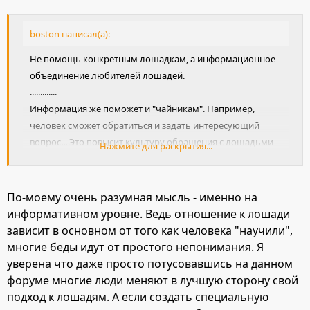
boston написал(а):
Не помощь конкретным лошадкам, а информационное
объединение любителей лошадей.
.............
Информация же поможет и "чайникам". Например,
человек сможет обратиться и задать интересующий
вопрос... Это повысит культуру обращения с лошадьми
Нажмите для раскрытия...
вообще.
[/color]
По-моему очень разумная мысль - именно на
информативном уровне. Ведь отношение к лошади
зависит в основном от того как человека "научили",
многие беды идут от простого непонимания. Я
уверена что даже просто потусовавшись на данном
форуме многие люди меняют в лучшую сторону свой
подход к лошадям. А если создать специальную