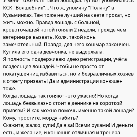
У меня тоже есть такая лошадка. Тут вот упоминалось
КСК "Волшебник"... Что ж, упомяну "Поляну" в
Кузьминках. Там тоже не лучший на свете прокат, но
жить можно. Правда лошадь с больной,
кровоточащей ногой гоняли 2 недели, прежде чем
ветеринара вызвать. Коля, такой конь
замечательный. Правда, для него кошмар закончен.
Купила его одна девчонка, не выдержала.
Я полность поддерживаю идею регистрации, учёта
владельцев лошадей. Чтобы не просто от
покатушечниц избавиться, но и безразличных хозяев
к ответу призвать! Да и администрации конюшен
тоже.
Когда лошадь так гоняют - это ужасно! Но когда
лошадь безвылазно стоит в деннике на короткой
привязи? И как можно помочь именно такой лошади?
Кому, простите, морду набить?
Скажите, жалко, купи! Да я за! Всеми руками! И деньги
есть, и желание, и конюшня отличная и тренера