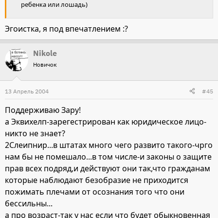
ребенка или лошадь)
Эгоистка, я под впечатлением :?
Nikole
Новичок
13 Апрель 2004
#45
Поддерживаю Зару!
а Эквихелп-зарегестрирован как юридическое лицо-
никто не знает?
2Слеипнир...в штатах много чего развито такого-чрго
нам бы не помешало...в том числе-и законы о защите
прав всех подряд,и действуют они так,что гражданам
которые наблюдают безобразие не приходится
пожимать плечами от осознания того что они
бессильны...
а про возраст-так у нас если что будет обыкновенная