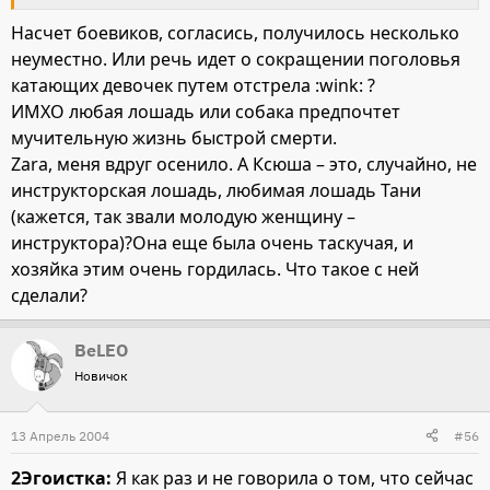
Давайте государство не будет бороться, например, с
Насчет боевиков, согласись, получилось несколько
чеченскими боевиками, дабы, пристрелив несколько, не
неуместно. Или речь идет о сокращении поголовья
сократить ихнее поголовье.
катающих девочек путем отстрела :wink: ?
ИМХО любая лошадь или собака предпочтет
мучительную жизнь быстрой смерти.
Zara, меня вдруг осенило. А Ксюша – это, случайно, не
инструкторская лошадь, любимая лошадь Тани
(кажется, так звали молодую женщину –
инструктора)?Она еще была очень таскучая, и
хозяйка этим очень гордилась. Что такое с ней
сделали?
BeLEO
Новичок
13 Апрель 2004
#56
2Эгоистка:
Я как раз и не говорила о том, что сейчас