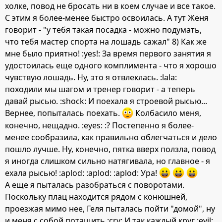
холке, повод не бросать ни в коем случае и все такое.
С этим я более-менее быстро освоилась. А тут Женя
говорит - "у тебя такая посадка - можно подумать,
что тебя мастер спорта на лошадь сажал" 8) Как же
мне было приятно! :yes!: За время первого занятия я
удостоилась еще одного комплимента - что я хорошо
чувствую лошадь. Ну, это я отвлеклась. :lala:
походили мы шагом и тренер говорит - а теперь
давай рысью. :shock: И поехала я строевой рысью...
Вернее, попыталась поехать.
Колбасило меня,
конечно, нещадно. :eyes: :? Постепенно я более-
менее сообразила, как правильно облегчаться и дело
пошло лучше. Ну, конечно, пятка вверх ползла, повод
я иногда слишком сильно натягивала, но главное - я
ехала рысью! :aplod: :aplod: :aplod: Ура!
А еще я пыталась разобраться с поворотами.
Поскольку плац находится рядом с конюшней,
проезжая мимо нее, Геля пыталась пойти "домой", ну
и меня с собой потащить :cry: И так каждый круг :evil: