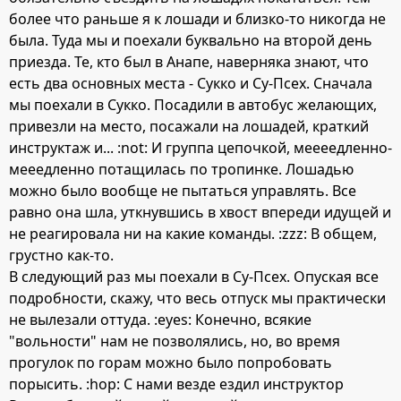
более что раньше я к лошади и близко-то никогда не
была. Туда мы и поехали буквально на второй день
приезда. Те, кто был в Анапе, наверняка знают, что
есть два основных места - Сукко и Су-Псех. Сначала
мы поехали в Сукко. Посадили в автобус желающих,
привезли на место, посажали на лошадей, краткий
инструктаж и... :not: И группа цепочкой, меееедленно-
мееедленно потащилась по тропинке. Лошадью
можно было вообще не пытаться управлять. Все
равно она шла, уткнувшись в хвост впереди идущей и
не реагировала ни на какие команды. :zzz: В общем,
грустно как-то.
В следующий раз мы поехали в Су-Псех. Опуская все
подробности, скажу, что весь отпуск мы практически
не вылезали оттуда. :eyes: Конечно, всякие
"вольности" нам не позволялись, но, во время
прогулок по горам можно было попробовать
порысить. :hop: С нами везде ездил инструктор