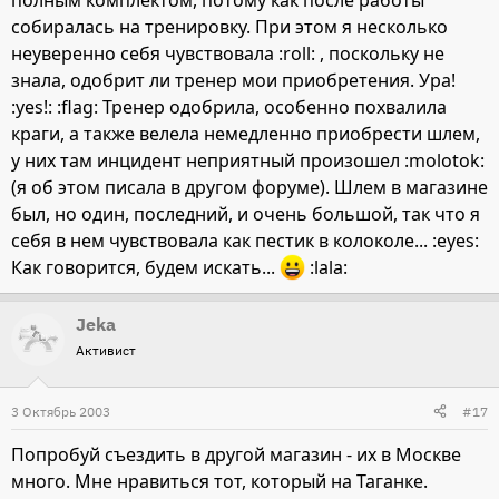
полным комплектом, потому как после работы
собиралась на тренировку. При этом я несколько
неуверенно себя чувствовала :roll: , поскольку не
знала, одобрит ли тренер мои приобретения. Ура!
:yes!: :flag: Тренер одобрила, особенно похвалила
краги, а также велела немедленно приобрести шлем,
у них там инцидент неприятный произошел :molotok:
(я об этом писала в другом форуме). Шлем в магазине
был, но один, последний, и очень большой, так что я
себя в нем чувствовала как пестик в колоколе... :eyes:
Как говорится, будем искать...
:lala:
Jeka
Активист
3 Октябрь 2003
#17
Попробуй съездить в другой магазин - их в Москве
много. Мне нравиться тот, который на Таганке.