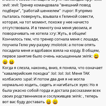
:evil: :evil: Тренер командовала "внешний повод
подбери", "работай шенкелем" :rupor: Я упрямо
пыталась повернуть, взывала к Гелиной совести,
которая, на тот момент, похоже у нее начисто
отсутствовала. И в темноту она меня увозила, и
поворачивать не хотела :cry: Жуть, в общем!
Кончилось тем, что тренер согнала меня с лошади,
поучила Гелю уму-разуму :molotok: а потом опять
посадила меня и вдобавок взяла на корду. В общем,
первое занятие было очень насыщенным :wink:
Когда я слезла, наконец, вниз, я поняла, что означает
"кавалерийския походка" :lol: :lol: :lol: Меня ТАК
колбасило :upal: И потом два дня я не могла
нормально ходить, сидеть и нагибаться :eyes: Но я
была ужасно собой горда и достала рассказами всех
своих родственников и сослуживцев :wink: , теперь
вот вас буду доставать