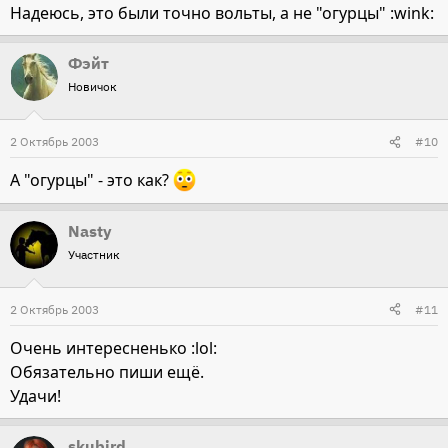
Надеюсь, это были точно вольты, а не "огурцы" :wink:
Фэйт
Новичок
2 Октябрь 2003
#10
А "огурцы" - это как?
Nasty
Участник
2 Октябрь 2003
#11
Очень интересненько :lol:
Обязательно пиши ещё.
Удачи!
skubird