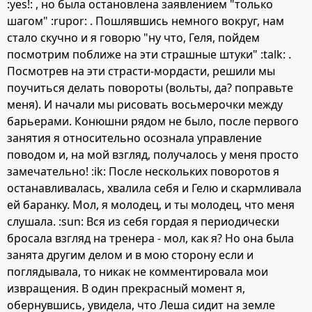
:yes!: , но была остановлена заявлением "только
шагом" :rupor: . Пошлявшись немного вокруг, нам
стало скучно и я говорю "ну что, Геля, пойдем
посмотрим поближе на эти страшные штуки" :talk: .
Посмотрев на эти страсти-мордасти, решили мы
поучиться делать повороты (вольты, да? поправьте
меня). И начали мы рисовать восьмерочки между
барьерами. Конюшни рядом не было, после первого
занятия я относительно осознала управление
поводом и, на мой взгляд, получалось у меня просто
замечательно! :ik: После нескольких поворотов я
останавливалась, хвалила себя и Гелю и скармливала
ей баранку. Мол, я молодец, и ты молодец, что меня
слушала. :sun: Вся из себя гордая я периодически
бросала взгляд на тренера - мол, как я? Но она была
занята другим делом и в мою сторону если и
поглядывала, то никак не комментировала мои
извращения. В один прекрасный момент я,
обернувшись, увидела, что Леша сидит на земле