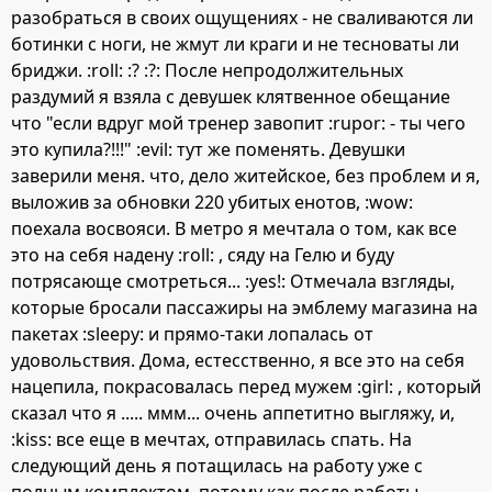
разобраться в своих ощущениях - не сваливаются ли
ботинки с ноги, не жмут ли краги и не тесноваты ли
бриджи. :roll: :? :?: После непродолжительных
раздумий я взяла с девушек клятвенное обещание
что "если вдруг мой тренер завопит :rupor: - ты чего
это купила?!!!" :evil: тут же поменять. Девушки
заверили меня. что, дело житейское, без проблем и я,
выложив за обновки 220 убитых енотов, :wow:
поехала восвояси. В метро я мечтала о том, как все
это на себя надену :roll: , сяду на Гелю и буду
потрясающе смотреться... :yes!: Отмечала взгляды,
которые бросали пассажиры на эмблему магазина на
пакетах :sleepy: и прямо-таки лопалась от
удовольствия. Дома, естесственно, я все это на себя
нацепила, покрасовалась перед мужем :girl: , который
сказал что я ..... ммм... очень аппетитно выгляжу, и,
:kiss: все еще в мечтах, отправилась спать. На
следующий день я потащилась на работу уже с