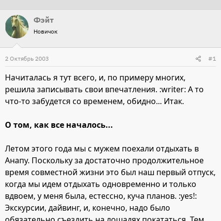
т
т
Фэйт
о
а
Новичок
р
н
т
а
2 Октябрь 2003
е
ч
#1
м
а
Начиталась я тут всего, и, по примеру многих,
ы
л
решила записывать свои впечатления. :writer: А то
а
что-то забудется со временем, обидно... Итак.
О том, как все началось...
Летом этого года мы с мужем поехали отдыхать в
Анапу. Поскольку за достаточно продолжительное
время совместной жизни это был наш первый отпуск,
когда мы идем отдыхать одновременно и только
вдвоем, у меня была, естессно, куча планов. :yes!:
Экскурсии, дайвинг, и, конечно, надо было
обязательно съездить на лошадях покататься. Тем