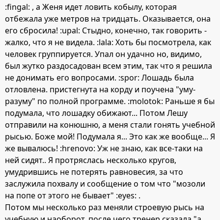
:fingal: , а Женя идет ловить кобылу, которая
отбежала уже метров на тридцать. Оказывается, она
его сбросила! :upal: Стыдно, конечно, так говорить -
жалко, что я не видела. :lala: Хоть бы посмотрела, как
человек группируется. Упал он удачно но, видимо,
был жутко раздосадован всем этим, так что я решила
не донимать его вопросами. :spor: Лошадь была
отловлена. пристегнута на корду и поучена "уму-
разуму" по полной программе. :molotok: Раньше я бы
подумала, что лошадку обижают... Потом Лешу
отправили на конюшню, а меня стали гонять учебной
рысью. Боже мой! Подумала я... Это как же вообще... Я
же вывалюсь! :hrenovo: Уж не знаю, как все-таки на
ней сидят.. Я протряслась несколько кругов,
умудрившись не потерять равновесия, за что
заслужила похвалу и сообщение о том что "мозоли
на попе от этого не бывает" :eyes: .
Потом мы несколько раз меняли строевую рысь на
учебную и наоборот, после чего тренер сказала "а