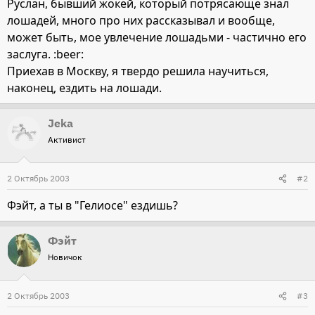
Руслан, бывший жокей, который потрясающе знал
лошадей, много про них рассказывал и вообще,
может быть, мое увлечение лошадьми - частично его
заслуга. :beer:
Приехав в Москву, я твердо решила научиться,
наконец, ездить на лошади.
Jeka
Активист
2 Октябрь 2003
#2
Фэйт, а ты в "Гелиосе" ездишь?
Фэйт
Новичок
2 Октябрь 2003
#3