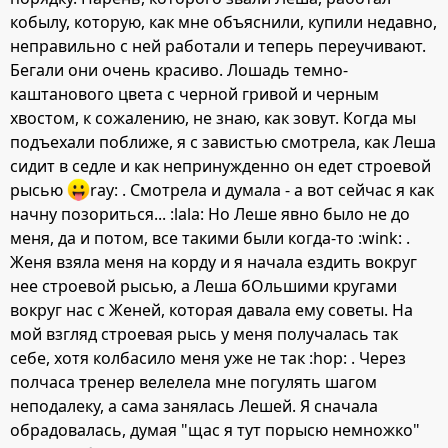
кобылу, которую, как мне объяснили, купили недавно,
неправильно с ней работали и теперь переучивают.
Бегали они очень красиво. Лошадь темно-
каштанового цвета с черной гривой и черным
хвостом, к сожалению, не знаю, как зовут. Когда мы
подъехали поближе, я с завистью смотрела, как Леша
сидит в седле и как непринужденно он едет строевой
рысью
ray: . Смотрела и думала - а вот сейчас я как
начну позориться... :lala: Но Леше явно было не до
меня, да и потом, все такими были когда-то :wink: .
Женя взяла меня на корду и я начала ездить вокруг
нее строевой рысью, а Леша бОльшими кругами
вокруг нас с Женей, которая давала ему советы. На
мой взгляд строевая рысь у меня получалась так
себе, хотя колбасило меня уже не так :hop: . Через
полчаса тренер велелела мне погулять шагом
неподалеку, а сама занялась Лешей. Я сначала
обрадовалась, думая "щас я тут порысю немножко"