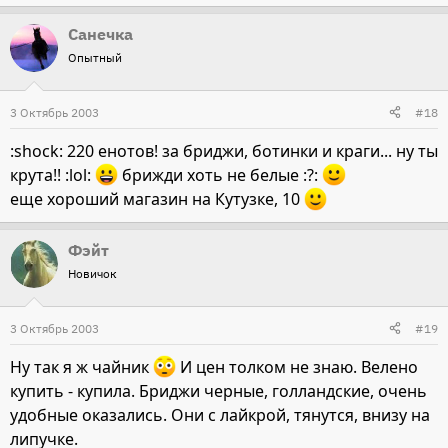
Санечка
Опытный
3 Октябрь 2003
#18
:shock: 220 енотов! за бриджи, ботинки и краги... ну ты
крута!! :lol:
брижди хоть не белые :?:
еще хороший магазин на Кутузке, 10
Фэйт
Новичок
3 Октябрь 2003
#19
Ну так я ж чайник
И цен толком не знаю. Велено
купить - купила. Бриджи черные, голландские, очень
удобные оказались. Они с лайкрой, тянутся, внизу на
липучке.