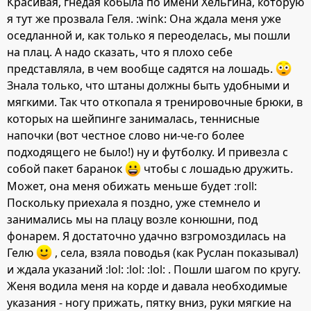
Красивая, гнедая кобыла по имени Хельгина, которую
я тут же прозвала Геля. :wink: Она ждала меня уже
оседланной и, как только я переоделась, мы пошли
на плац. А надо сказать, что я плохо себе
представляла, в чем вообще садятся на лошадь.
Знала только, что штаны должны быть удобными и
мягкими. Так что откопала я тренировочные брюки, в
которых на шейпинге занималась, теннисные
напочки (вот честное слово ни-че-го более
подходящего не было!) ну и футболку. И привезла с
собой пакет баранок
чтобы с лошадью дружить.
Может, она меня обижать меньше будет :roll:
Поскольку приехала я поздно, уже стемнело и
занимались мы на плацу возле конюшни, под
фонарем. Я достаточно удачно взгромоздилась на
Гелю
, села, взяла поводья (как Руслан показывал)
и ждала указаний :lol: :lol: :lol: . Пошли шагом по кругу.
Женя водила меня на корде и давала необходимые
указания - ногу прижать, пятку вниз, руки мягкие на