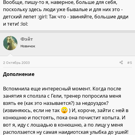
Вообще, пишу-то я, наверное, больше для себя,
поскольку здесь люди уже бывалые и для них это -
детский лепет :girl: Так что - звиняйте, большие дяди
и тети! :lol:
Фэйт
Новичок
2 Октябрь 2003
#5
Дополнение
Вспомнила еще интересный момент. Когда после
занятия я сползла с Гели, тренер попросила меня
взять ее (как это называется?) за недоуздок?
(извиняюсь, если не так
) И, короче, зайти с ней в
конюшню и постоять, пока она почистит копыта. И
вот я, иду с лошадью в конюшню, а по лицу у меня
расползается ну самая наидиотская улыбка до ушей!