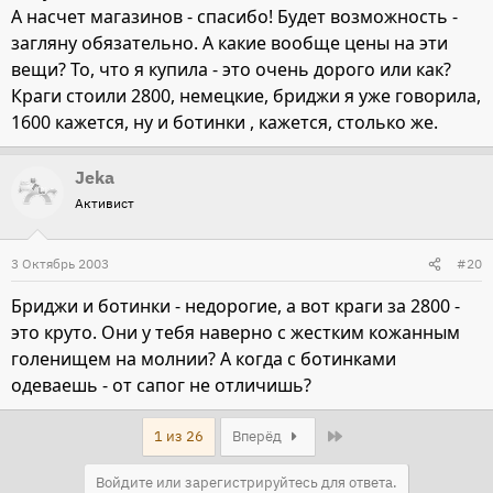
А насчет магазинов - спасибо! Будет возможность -
загляну обязательно. А какие вообще цены на эти
вещи? То, что я купила - это очень дорого или как?
Краги стоили 2800, немецкие, бриджи я уже говорила,
1600 кажется, ну и ботинки , кажется, столько же.
Jeka
Активист
3 Октябрь 2003
#20
Бриджи и ботинки - недорогие, а вот краги за 2800 -
это круто. Они у тебя наверно с жестким кожанным
голенищем на молнии? А когда с ботинками
одеваешь - от сапог не отличишь?
Last
1 из 26
Вперёд
Войдите или зарегистрируйтесь для ответа.