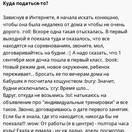
Куда податься-то?
Зависнув в Интернете, я начала искать конюшню,
чтобы она была недалеко от дома и чтобы не очень
дорого. :roll: Вскоре одна такая отыскалась. В первый
выходной я поехала туда и оказалось, что все
находятся на соревнованиях, звоните, мол,
договаривайтесь на будни. :| А надо сказать, что 1
сентября моя дочка пошла в первый класс. :book:
Новый режим дня, новое окружение, ребенок
переживает... бросать ее по вечерам дома на
бабушек я посчитала кощунством :bury: Значит,
будни исключались :cry: Время шло...
Вдруг, откуда не возьмись :lol: натыкаюсь на
объявление про "индивидуальные тренировки" и все
такое. Звоню, договариваюсь о дате первого занятия.
Если бы я знала, где это находится, никогда бы не
поехала!!! :wow: От работы (я в центре) - полтора часа
езды! Ехала и думала - ну уж ладно, доеду, посмотрю,