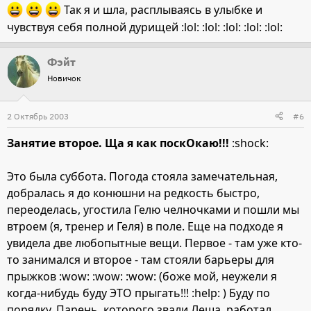
Так я и шла, расплываясь в улыбке и
чувствуя себя полной дурищей :lol: :lol: :lol: :lol: :lol:
Фэйт
Новичок
2 Октябрь 2003
#6
Занятие второе. Ща я как поскОкаю!!!
:shock:
Это была суббота. Погода стояла замечательная,
добралась я до конюшни на редкость быстро,
переоделась, угостила Гелю челночками и пошли мы
втроем (я, тренер и Геля) в поле. Еще на подходе я
увидела две любопытные вещи. Первое - там уже кто-
то занимался и второе - там стояли барьеры для
прыжков :wow: :wow: :wow: (боже мой, неужели я
когда-нибудь буду ЭТО прыгать!!! :help: ) Буду по
порядку. Парень, которого звали Леша, работал