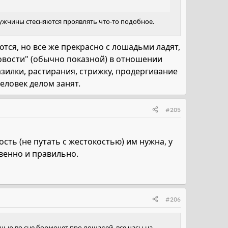
мужчины стесняются проявлять что-то подобное.
тся, но все же прекрасно с лошадьми ладят,
ровости" (обычно показной) в отношении
зилки, растирания, стрижку, продергивание
человек делом занят.
#205
сть (не путать с жестокостью) им нужна, у
твенно и правильно.
#206
ночью во сне бормочет про лошадей, все часы на