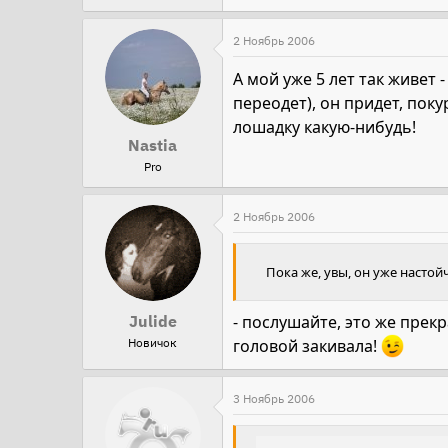
2 Ноябрь 2006
А мой уже 5 лет так живет 
переодет), он придет, поку
лошадку какую-нибудь!
Nastia
Pro
2 Ноябрь 2006
Пока же, увы, он уже настой
Julide
- послушайте, это же прекр
Новичок
головой закивала!
3 Ноябрь 2006