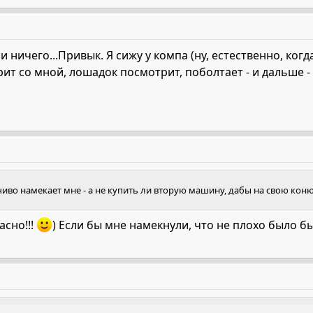
- и ничего...Привык. Я сижу у компа (ну, естественно, ко
рит со мной, лошадок посмотрит, поболтает - и дальше - 
чиво намекает мне - а не купить ли вторую машину, дабы на свою коню
асно!!!
) Если бы мне намекнули, что не плохо было б