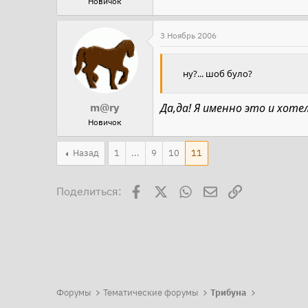
Новичок
3 Ноябрь 2006
ну?... шоб було?
Да,да! Я именно это и хотела
m@ry
Новичок
Назад
1
...
9
10
11
Facebook
X
WhatsApp
Электронная поч
Ссылка
Поделиться:
Форумы
Тематические форумы
Трибуна