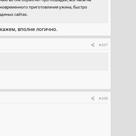
одновременного приготовления ужина, быстро
адиных сайтах.
скажем, вполне логично.
#207
#208