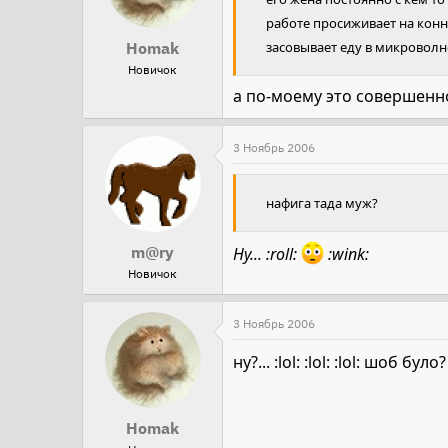
работе просиживает на конн
Homak
засовывает еду в микроволн
Новичок
а по-моему это совершенно
3 Ноябрь 2006
нафига тада муж?
m@ry
Ну... :roll:
:wink:
Новичок
3 Ноябрь 2006
ну?... :lol: :lol: :lol: шоб було?
Homak