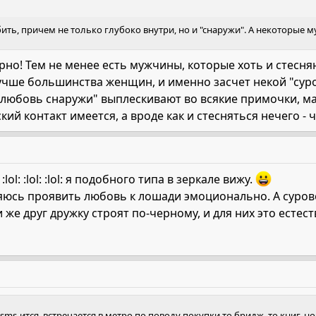
ть, причем не только глубоко внутри, но и "снаружи". А некоторые 
о! Тем не менее есть мужчины, которые хоть и стесняю
 лучше большинства женщин, и именно засчет некой "су
"любовь снаружи" выплескивают во всякие примочки, ма
кий контакт имеется, а вроде как и стесняться нечего - 
ol: :lol: :lol: я подобного типа в зеркале вижу.
няюсь проявить любовь к лошади эмоционально. А сурово
 же друг дружку строят по-черному, и для них это естес
 sms-ится, встречается в метро по поводу покупки то бридж, то книг, 