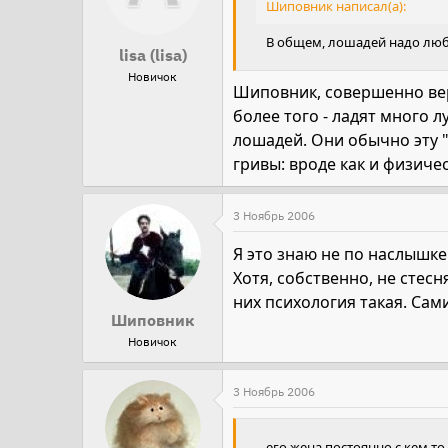
Шиповник написал(а):
В общем, лошадей надо люби
lisa (lisa)
Новичок
Шиповник, совершенно верн
более того - ладят много
лошадей. Они обычно эту 
гривы: вроде как и физичес
3 Ноябрь 2006
Я это знаю не по наслышке :l
Хотя, собственно, не стес
них психология такая. Сами
Шиповник
Новичок
3 Ноябрь 2006
его жена постоянно с кем то