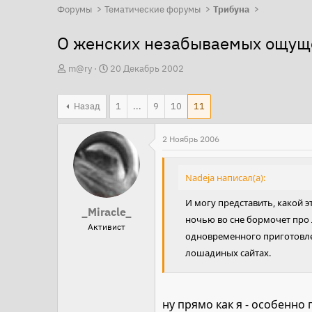
Форумы
Тематические форумы
Трибуна
О женских незабываемых ощущ
А
Д
m@ry
20 Декабрь 2002
в
а
т
т
Назад
1
...
9
10
11
о
а
р
н
2 Ноябрь 2006
т
а
е
ч
Nadeja написал(а):
м
а
ы
л
И могу представить, какой эт
_Miracle_
а
ночью во сне бормочет про 
Активист
одновременного приготовлен
лошадиных сайтах.
ну прямо как я - особенно