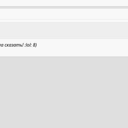
 сказать! :lol: 8)
та