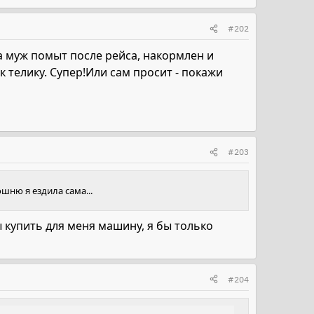
#202
гда муж помыт после рейса, накормлен и
к телику. Супер!Или сам просит - покажи
#203
шню я ездила сама...
ы купить для меня машину, я бы только
#204